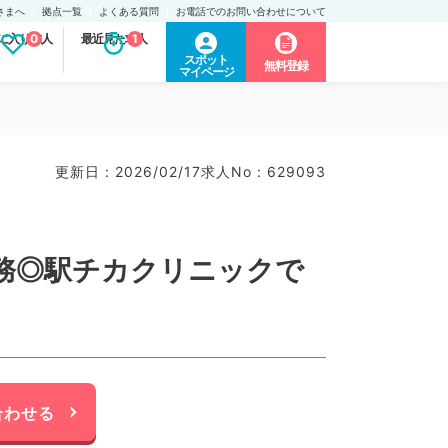
さまへ
拠点一覧
よくある質問
お電話でのお問い合わせについて
に入り求人
0
最近見た求人
1
スポット
無料登録
マイページ
更新日 : 2026/02/17
求人No : 629093
務◎駅チカクリニックで
合わせる