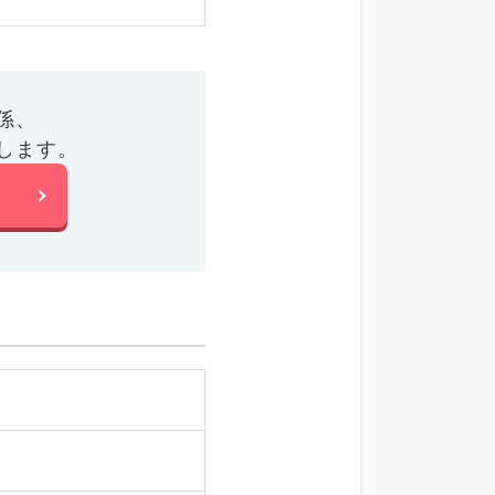
係、
します。