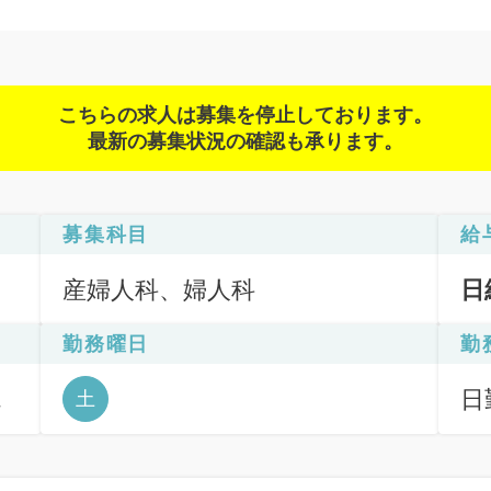
こちらの求人は募集を停止しております。
最新の募集状況の確認も承ります。
募集科目
給
産婦人科、婦人科
日
勤務曜日
勤
宮
日
土
来
6