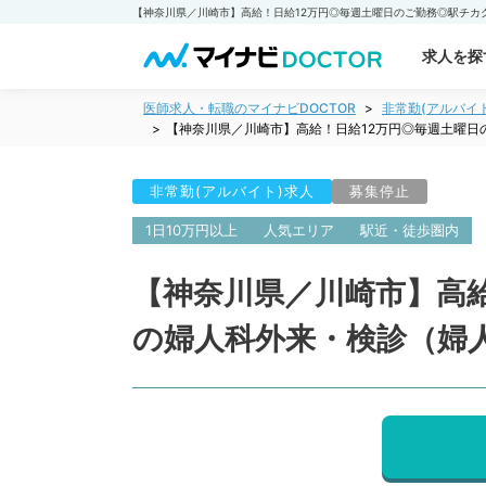
求人を探
医師求人・転職のマイナビDOCTOR
非常勤(アルバイ
【神奈川県／川崎市】高給！日給12万円◎毎週土曜
非常勤(アルバイト)求人
募集停止
1日10万円以上
人気エリア
駅近・徒歩圏内
【神奈川県／川崎市】高
の婦人科外来・検診（婦