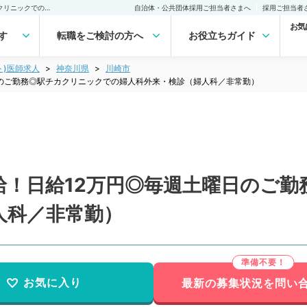
【神奈川県／川崎市】高給！日給12万円◎毎週土曜日のご勤務◎駅チカクリニックでの婦人科外来・検診（婦人科／非常勤）非常勤(アルバイト)の求人｜医師の求人・転職・アルバイトは【マイナビDOCTOR】
自治体・公共団体採用ご担当者さまへ
採用ご担当者
お気
す
転職をご検討の方へ
お役立ちガイド
ト)医師求人
神奈川県
川崎市
日のご勤務◎駅チカクリニックでの婦人科外来・検診（婦人科／非常勤）
給！日給12万円◎毎週土曜日のご勤
人科／非常勤）
お気に入り
最新の募集状況を問い