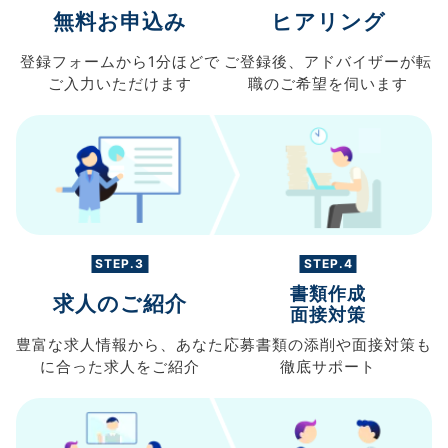
無料お申込み
ヒアリング
登録フォームから
1分ほどで
ご登録後、
アドバイザーが転
ご入力
いただけます
職の
ご希望を伺います
STEP.3
STEP.4
書類作成
求人のご紹介
面接対策
豊富な求人情報から、
あなた
応募書類の
添削や面接対策も
に合った求人を
ご紹介
徹底サポート