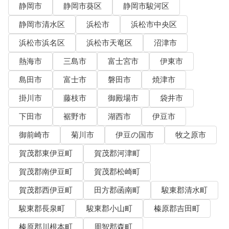
静岡市
静岡市葵区
静岡市駿河区
静岡市清水区
浜松市
浜松市中央区
浜松市浜名区
浜松市天竜区
沼津市
熱海市
三島市
富士宮市
伊東市
島田市
富士市
磐田市
焼津市
掛川市
藤枝市
御殿場市
袋井市
下田市
裾野市
湖西市
伊豆市
御前崎市
菊川市
伊豆の国市
牧之原市
賀茂郡東伊豆町
賀茂郡河津町
賀茂郡南伊豆町
賀茂郡松崎町
賀茂郡西伊豆町
田方郡函南町
駿東郡清水町
駿東郡長泉町
駿東郡小山町
榛原郡吉田町
榛原郡川根本町
周智郡森町