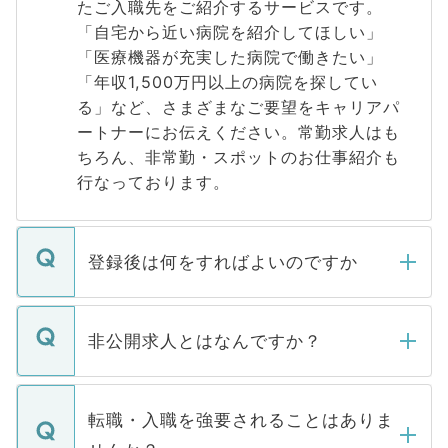
たご入職先をご紹介するサービスです。
「自宅から近い病院を紹介してほしい」
「医療機器が充実した病院で働きたい」
「年収1,500万円以上の病院を探してい
る」など、さまざまなご要望をキャリアパ
ートナーにお伝えください。常勤求人はも
ちろん、非常勤・スポットのお仕事紹介も
行なっております。
登録後は何をすればよいのですか
ご登録いただきましたら、弊社担当者がご
登録内容を確認し、その後メールもしくは
非公開求人とはなんですか？
お電話にて次のステップのご案内をいたし
ます。通常、5営業日以内にはご連絡をせて
マイナビDOCTORで取り扱っている求人の
いただきますので、しばらくお待ちくださ
うち約3割は、Webサイトからご覧いただ
転職・入職を強要されることはありま
い。
けない「非公開求人」です。非公開求人は