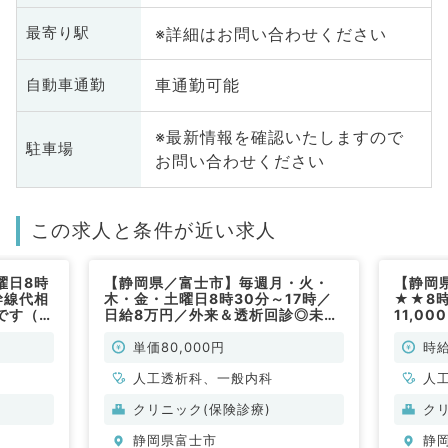
※詳細はお問い合わせください
最寄り駅
車通勤可能
自動車通勤
※最新情報を確認いたしますので
駐車場
お問い合わせください
この求人と条件が近い求人
曜日8時
【静岡県／富士市】毎週月・火・
【静岡
幹線代相
木・金・土曜日8時30分～17時／
★★8時
です（腎
日給8万円／外来＆透析回診◎未経
11,0
勤）
験でも可◎（一般内科・人工透析科
理のお
／非常勤）
臓内科
単価80,000円
時給
人工透析科、一般内科
人
クリニック(保険診療)
ク
静岡県富士市
静