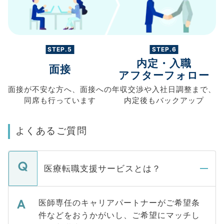
STEP.5
STEP.6
内定・入職
面接
アフターフォロー
面接が不安な方へ、
面接への
年収交渉や
入社日調整まで、
同席も
行っています
内定後もバックアップ
よくあるご質問
医療転職支援サービスとは？
医師専任のキャリアパートナーがご希望条
件などをおうかがいし、ご希望にマッチし