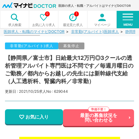
医師の求人・転職・アルバイトはマイナビDOCTOR
0
1
MENU
お気に入り求人
最近見た求人
マイページ
求人検索
医師求人・転職のマイナビDOCTOR
非常勤(アルバイト)医師求人
静岡県
非常勤(アルバイト)求人
募集停止
【静岡県／富士市】日給最大12万円◎3クールの透
析管理アルバイト専門医は不問です／毎週月曜日の
ご勤務／都内からお越しの先生には新幹線代支給
（人工透析科、腎臓内科／非常勤）
更新日 : 2021/10/25
求人No : 629044
最新の募集状況を
お気に入り
問い合わせる