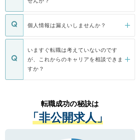
せんか？
下記の理由によって、一般には公開してい
ません。
転職・入職を強要することは一切ありませ
ん。また、仮に応募先から内定をいただい
個人情報は漏えいしませんか？
■応募殺到を避けるため 人気のある医療機
たとしても、ご本人が納得しない限り、内
関を公にしてしまうと、応募が殺到する場
定を承諾する必要はありません。内定先へ
個人情報が漏えいすることはありませんの
合があります。 選考を効率よく行うため
の辞退の連絡はキャリアパートナーが行い
で、ご安心ください。当サイトからの登録
いますぐ転職は考えていないのです
に、医療機関が求める条件に合った人材の
ますので、ご安心ください。
などで収集したご登録者様の個人情報は、
が、これからのキャリアを相談できま
みを人材紹介会社に依頼するケースが増え
ご本人のキャリアアップおよび転職活動の
ています。
すか？
支援を目的に使用いたします。お預かりし
ているすべての個人データはご本人の許可
お気軽にご相談ください。先生専任のキャ
なく、医療機関側に開示したり、第三者に
リアパートナーが将来のご希望などをおう
提供することは一切ありません。また弊社
かがいして、現在の医療機関の状況や紹介
転職成功の秘訣は
は、個人情報の取り扱いについての厳密な
経験をまじえながら、適切なアドバイスを
管理基準を満たした事業者のみに付与され
「非公開求人」
させていただきます。すぐにご転職をされ
る、プライバシーマークを取得済みです。
ない方には、長期的なサポートが可能です
ご登録いただいた個人情報は、SSL（デー
ので、まずはご登録ください。
タ暗号化）によって保護されていますの