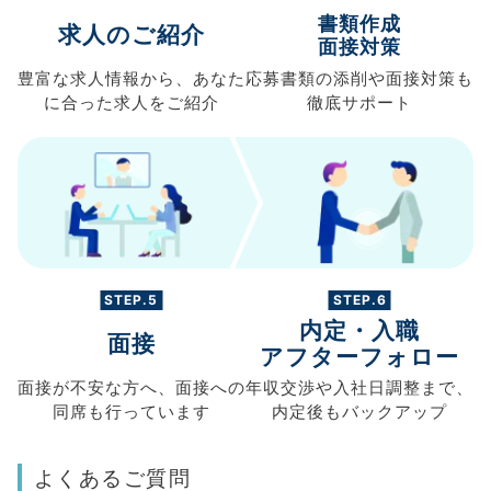
書類作成
求人のご紹介
面接対策
豊富な求人情報から、
あなた
応募書類の
添削や面接対策も
に合った求人を
ご紹介
徹底サポート
STEP.5
STEP.6
内定・入職
面接
アフターフォロー
面接が不安な方へ、
面接への
年収交渉や
入社日調整まで、
同席も
行っています
内定後もバックアップ
よくあるご質問