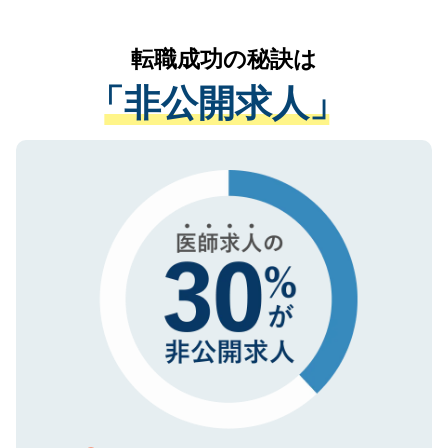
なく、医療機関側に開示したり、第三者に
リアパートナーが将来のご希望などをおう
提供することは一切ありません。また弊社
かがいして、現在の医療機関の状況や紹介
転職成功の秘訣は
は、個人情報の取り扱いについての厳密な
経験をまじえながら、適切なアドバイスを
管理基準を満たした事業者のみに付与され
「非公開求人」
させていただきます。すぐにご転職をされ
る、プライバシーマークを取得済みです。
ない方には、長期的なサポートが可能です
ご登録いただいた個人情報は、SSL（デー
ので、まずはご登録ください。
タ暗号化）によって保護されていますの
で、機密保持に関してもご安心ください。