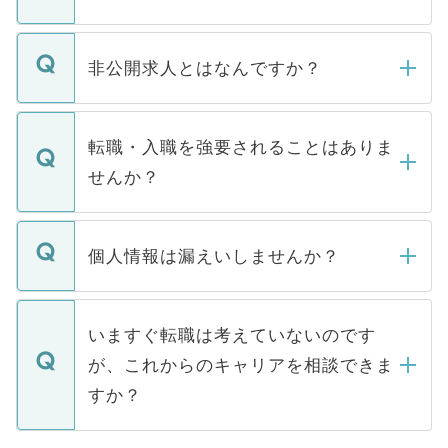
ご登録いただきましたら、弊社担当者がご
登録内容を確認し、その後メールもしくは
非公開求人とはなんですか？
お電話にて次のステップのご案内をいたし
ます。通常、5営業日以内にはご連絡をせて
マイナビDOCTORで取り扱っている求人の
いただきますので、しばらくお待ちくださ
うち約3割は、Webサイトからご覧いただ
転職・入職を強要されることはありま
い。
けない「非公開求人」です。非公開求人は
せんか？
下記の理由によって、一般には公開してい
ません。
転職・入職を強要することは一切ありませ
ん。また、仮に応募先から内定をいただい
個人情報は漏えいしませんか？
■応募殺到を避けるため 人気のある医療機
たとしても、ご本人が納得しない限り、内
関を公にしてしまうと、応募が殺到する場
定を承諾する必要はありません。内定先へ
個人情報が漏えいすることはありませんの
合があります。 選考を効率よく行うため
の辞退の連絡はキャリアパートナーが行い
で、ご安心ください。当サイトからの登録
いますぐ転職は考えていないのです
に、医療機関が求める条件に合った人材の
ますので、ご安心ください。
などで収集したご登録者様の個人情報は、
が、これからのキャリアを相談できま
みを人材紹介会社に依頼するケースが増え
ご本人のキャリアアップおよび転職活動の
ています。
すか？
支援を目的に使用いたします。お預かりし
ているすべての個人データはご本人の許可
お気軽にご相談ください。先生専任のキャ