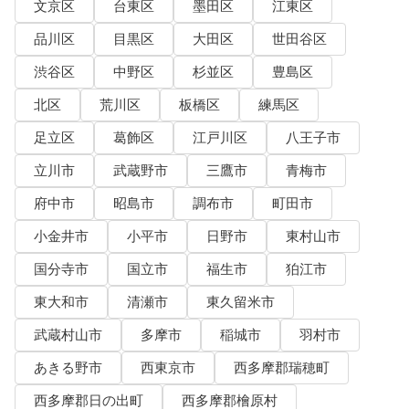
文京区
台東区
墨田区
江東区
品川区
目黒区
大田区
世田谷区
渋谷区
中野区
杉並区
豊島区
北区
荒川区
板橋区
練馬区
足立区
葛飾区
江戸川区
八王子市
立川市
武蔵野市
三鷹市
青梅市
府中市
昭島市
調布市
町田市
小金井市
小平市
日野市
東村山市
国分寺市
国立市
福生市
狛江市
東大和市
清瀬市
東久留米市
武蔵村山市
多摩市
稲城市
羽村市
あきる野市
西東京市
西多摩郡瑞穂町
西多摩郡日の出町
西多摩郡檜原村