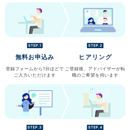
STEP.1
STEP.2
無料お申込み
ヒアリング
登録フォームから
1分ほどで
ご登録後、
アドバイザーが転
ご入力
いただけます
職の
ご希望を伺います
STEP.3
STEP.4