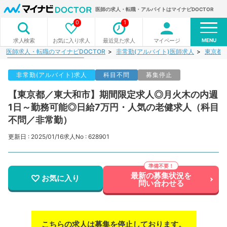
医師の求人・転職・アルバイトはマイナビDOCTOR
0
1
MENU
お気に入り求人
最近見た求人
マイページ
求人検索
医師求人・転職のマイナビDOCTOR
非常勤(アルバイト)医師求人
東京都
非常勤(アルバイト)求人
科目不問
募集停止
【東京都／東大和市】期間限定求人◎月火木の内週
1日～勤務可能◎日給7万円・人気の老健求人（科目
不問／非常勤）
更新日 : 2025/01/16
求人No : 628901
最新の募集状況を
お気に入り
問い合わせる
こちらの求人は募集を停止しております。