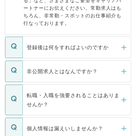
る」など、さまざまなご要望をキャリアパ
ートナーにお伝えください。常勤求人はも
ちろん、非常勤・スポットのお仕事紹介も
行なっております。
登録後は何をすればよいのですか
ご登録いただきましたら、弊社担当者がご
登録内容を確認し、その後メールもしくは
非公開求人とはなんですか？
お電話にて次のステップのご案内をいたし
ます。通常、5営業日以内にはご連絡をせて
マイナビDOCTORで取り扱っている求人の
いただきますので、しばらくお待ちくださ
うち約3割は、Webサイトからご覧いただ
転職・入職を強要されることはありま
い。
けない「非公開求人」です。非公開求人は
せんか？
下記の理由によって、一般には公開してい
ません。
転職・入職を強要することは一切ありませ
ん。また、仮に応募先から内定をいただい
個人情報は漏えいしませんか？
■応募殺到を避けるため 人気のある医療機
たとしても、ご本人が納得しない限り、内