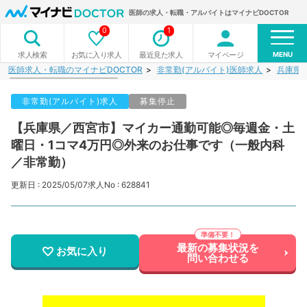
医師の求人・転職・アルバイトはマイナビDOCTOR
0
1
MENU
お気に入り求人
最近見た求人
マイページ
求人検索
医師求人・転職のマイナビDOCTOR
非常勤(アルバイト)医師求人
兵庫県
非常勤(アルバイト)求人
募集停止
【兵庫県／西宮市】マイカー通勤可能◎毎週金・土
曜日・1コマ4万円◎外来のお仕事です（一般内科
／非常勤）
更新日 : 2025/05/07
求人No : 628841
最新の募集状況を
お気に入り
問い合わせる