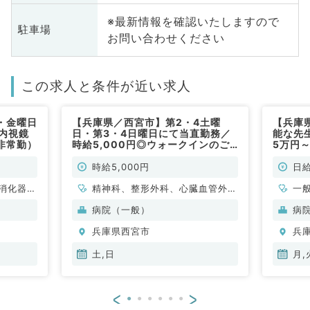
※最新情報を確認いたしますので
駐車場
お問い合わせください
この求人と条件が近い求人
・金曜日
【兵庫県／西宮市】第2・4土曜
【兵庫
内視鏡
日・第3・4日曜日にて当直勤務／
能な先
非常勤）
時給5,000円◎ウォークインのご
5万円
担当をしていただきます◎（科目不
（一般
問／非常勤）
時給5,000円
日給
消化器外
精神科、整形外科、心臓血管外
一
科、一般内科、循環器内科、呼吸
病院（一般）
病
器内科、消化器内科、腎臓内科、
兵庫県西宮市
兵
外科系全般、一般外科、消化器外
科
土,日
月,
<
>