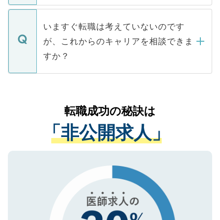
関を公にしてしまうと、応募が殺到する場
定を承諾する必要はありません。内定先へ
個人情報が漏えいすることはありませんの
合があります。 選考を効率よく行うため
の辞退の連絡はキャリアパートナーが行い
で、ご安心ください。当サイトからの登録
いますぐ転職は考えていないのです
に、医療機関が求める条件に合った人材の
ますので、ご安心ください。
などで収集したご登録者様の個人情報は、
が、これからのキャリアを相談できま
みを人材紹介会社に依頼するケースが増え
ご本人のキャリアアップおよび転職活動の
ています。
すか？
支援を目的に使用いたします。お預かりし
ているすべての個人データはご本人の許可
お気軽にご相談ください。先生専任のキャ
なく、医療機関側に開示したり、第三者に
リアパートナーが将来のご希望などをおう
提供することは一切ありません。また弊社
かがいして、現在の医療機関の状況や紹介
転職成功の秘訣は
は、個人情報の取り扱いについての厳密な
経験をまじえながら、適切なアドバイスを
管理基準を満たした事業者のみに付与され
「非公開求人」
させていただきます。すぐにご転職をされ
る、プライバシーマークを取得済みです。
ない方には、長期的なサポートが可能です
ご登録いただいた個人情報は、SSL（デー
ので、まずはご登録ください。
タ暗号化）によって保護されていますの
で、機密保持に関してもご安心ください。