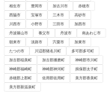
相生市
豊岡市
加古川市
赤穂市
西脇市
宝塚市
三木市
高砂市
川西市
小野市
三田市
加西市
丹波篠山市
養父市
丹波市
南あわじ市
朝来市
淡路市
宍粟市
加東市
たつの市
川辺郡猪名川町
多可郡多可町
加古郡稲美町
加古郡播磨町
神崎郡市川町
神崎郡福崎町
神崎郡神河町
揖保郡太子町
赤穂郡上郡町
佐用郡佐用町
美方郡香美町
美方郡新温泉町