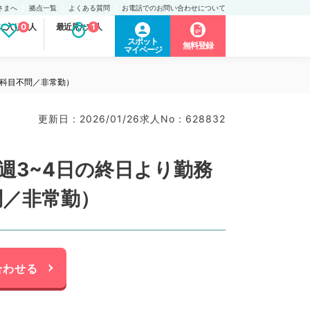
さまへ
拠点一覧
よくある質問
お電話でのお問い合わせについて
に入り求人
0
最近見た求人
1
スポット
無料登録
マイページ
（科目不問／非常勤）
更新日 : 2026/01/26
求人No : 628832
週3~4日の終日より勤務
問／非常勤）
合わせる