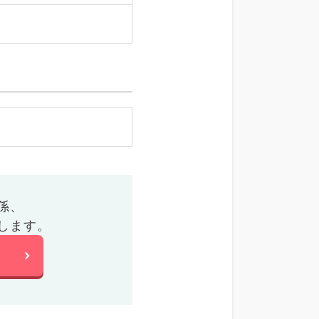
係、
します。