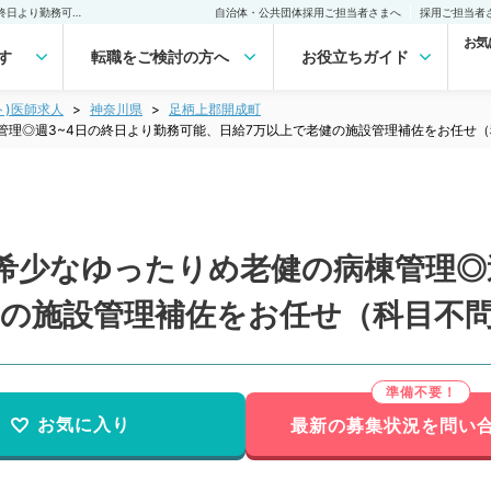
【神奈川県／ 足柄上郡】希少なゆったりめ老健の病棟管理◎週3~4日の終日より勤務可能、日給7万以上で老健の施設管理補佐をお任せ（科目不問／非常勤）非常勤(アルバイト)の求人｜医師の求人・転職・アルバイトは【マイナビDOCTOR】
自治体・公共団体採用ご担当者さまへ
採用ご担当者
お気
す
転職をご検討の方へ
お役立ちガイド
ト)医師求人
神奈川県
足柄上郡開成町
管理◎週3~4日の終日より勤務可能、日給7万以上で老健の施設管理補佐をお任せ
希少なゆったりめ老健の病棟管理◎
健の施設管理補佐をお任せ（科目不
お気に入り
最新の募集状況を問い