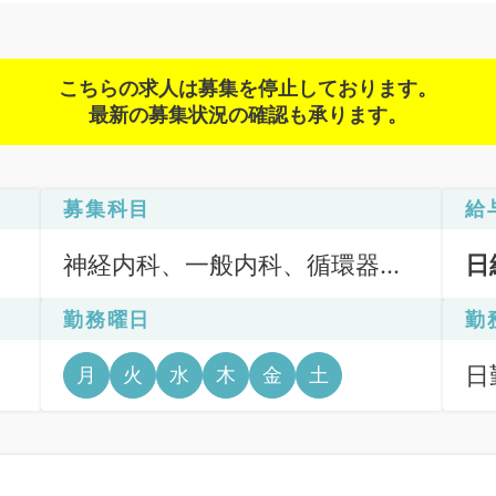
こちらの求人は募集を停止しております。
最新の募集状況の確認も承ります。
募集科目
給
神経内科、一般内科、循環器内
日
科、呼吸器内科、消化器内科、
勤務曜日
勤
内分泌・代謝内科、腎臓内科、
老年内科、血液内科、外科系全
、
日
月
火
水
木
金
土
般、一般外科、膠原病科、その
6
他