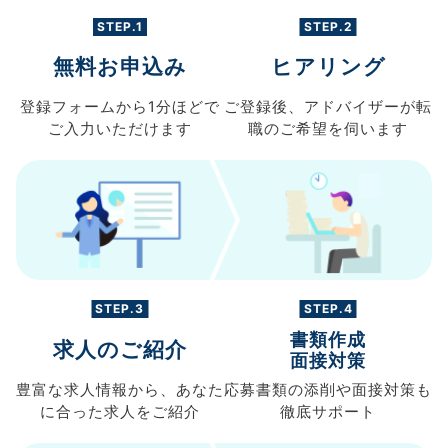
STEP.1
STEP.2
無料お申込み
ヒアリング
登録フォームから
1分ほどで
ご登録後、
アドバイザーが転
ご入力
いただけます
職の
ご希望を伺います
STEP.3
STEP.4
書類作成
求人のご紹介
面接対策
豊富な求人情報から、
あなた
応募書類の
添削や面接対策も
に合った求人を
ご紹介
徹底サポート