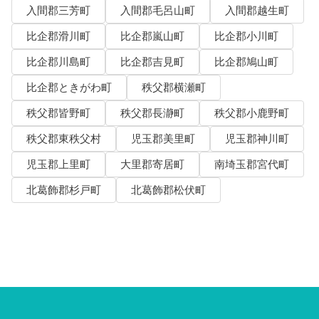
入間郡三芳町
入間郡毛呂山町
入間郡越生町
比企郡滑川町
比企郡嵐山町
比企郡小川町
比企郡川島町
比企郡吉見町
比企郡鳩山町
比企郡ときがわ町
秩父郡横瀬町
秩父郡皆野町
秩父郡長瀞町
秩父郡小鹿野町
秩父郡東秩父村
児玉郡美里町
児玉郡神川町
児玉郡上里町
大里郡寄居町
南埼玉郡宮代町
北葛飾郡杉戸町
北葛飾郡松伏町