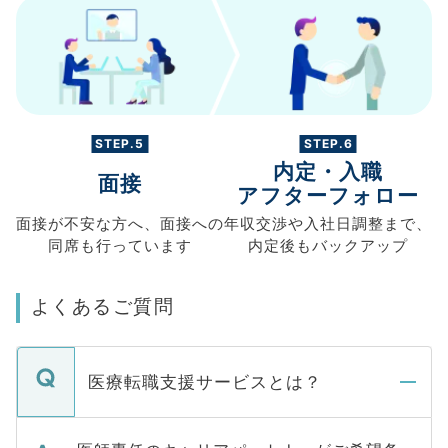
STEP.5
STEP.6
内定・入職
面接
アフターフォロー
面接が不安な方へ、
面接への
年収交渉や
入社日調整まで、
同席も
行っています
内定後もバックアップ
よくあるご質問
医療転職支援サービスとは？