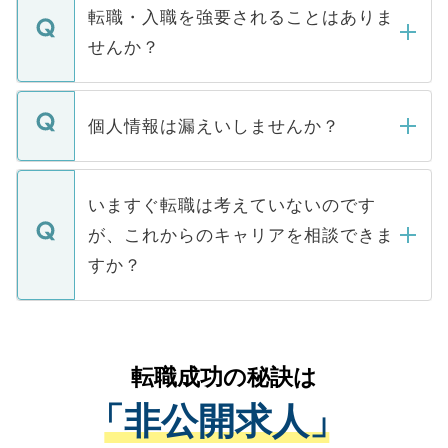
いただきますので、しばらくお待ちくださ
うち約3割は、Webサイトからご覧いただ
転職・入職を強要されることはありま
い。
けない「非公開求人」です。非公開求人は
せんか？
下記の理由によって、一般には公開してい
ません。
転職・入職を強要することは一切ありませ
ん。また、仮に応募先から内定をいただい
個人情報は漏えいしませんか？
■応募殺到を避けるため 人気のある医療機
たとしても、ご本人が納得しない限り、内
関を公にしてしまうと、応募が殺到する場
定を承諾する必要はありません。内定先へ
個人情報が漏えいすることはありませんの
合があります。 選考を効率よく行うため
の辞退の連絡はキャリアパートナーが行い
で、ご安心ください。当サイトからの登録
いますぐ転職は考えていないのです
に、医療機関が求める条件に合った人材の
ますので、ご安心ください。
などで収集したご登録者様の個人情報は、
が、これからのキャリアを相談できま
みを人材紹介会社に依頼するケースが増え
ご本人のキャリアアップおよび転職活動の
ています。
すか？
支援を目的に使用いたします。お預かりし
ているすべての個人データはご本人の許可
お気軽にご相談ください。先生専任のキャ
なく、医療機関側に開示したり、第三者に
リアパートナーが将来のご希望などをおう
提供することは一切ありません。また弊社
かがいして、現在の医療機関の状況や紹介
転職成功の秘訣は
は、個人情報の取り扱いについての厳密な
経験をまじえながら、適切なアドバイスを
管理基準を満たした事業者のみに付与され
「非公開求人」
させていただきます。すぐにご転職をされ
る、プライバシーマークを取得済みです。
ない方には、長期的なサポートが可能です