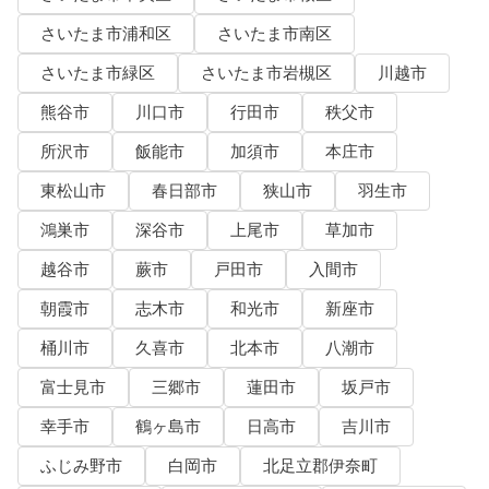
さいたま市浦和区
さいたま市南区
さいたま市緑区
さいたま市岩槻区
川越市
熊谷市
川口市
行田市
秩父市
所沢市
飯能市
加須市
本庄市
東松山市
春日部市
狭山市
羽生市
鴻巣市
深谷市
上尾市
草加市
越谷市
蕨市
戸田市
入間市
朝霞市
志木市
和光市
新座市
桶川市
久喜市
北本市
八潮市
富士見市
三郷市
蓮田市
坂戸市
幸手市
鶴ヶ島市
日高市
吉川市
ふじみ野市
白岡市
北足立郡伊奈町