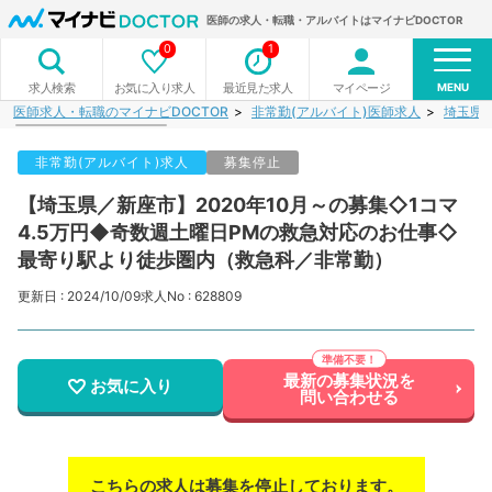
医師の求人・転職・アルバイトはマイナビDOCTOR
0
1
MENU
お気に入り求人
最近見た求人
マイページ
求人検索
医師求人・転職のマイナビDOCTOR
非常勤(アルバイト)医師求人
埼玉県
非常勤(アルバイト)求人
募集停止
【埼玉県／新座市】2020年10月～の募集◇1コマ
4.5万円◆奇数週土曜日PMの救急対応のお仕事◇
最寄り駅より徒歩圏内（救急科／非常勤）
更新日 : 2024/10/09
求人No : 628809
最新の募集状況を
お気に入り
問い合わせる
こちらの求人は募集を停止しております。