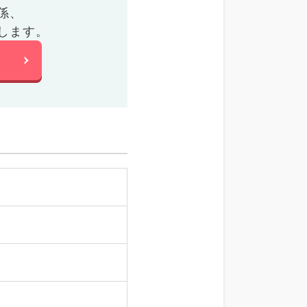
係、
します。