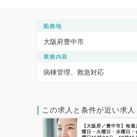
勤務地
大阪府豊中市
業務内容
病棟管理、救急対応
この求人と条件が近い求人
豊中市】毎週土
【大阪府／豊中市】毎週
給1.2万円＋交
曜日・火曜日・水曜日・