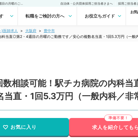
【大阪府／豊中市】勤務回数相談可能！駅チカ病院の内科当直◎第2・4週目の月曜のご勤務です／安心の複数名当直・1回5.3万円（一般内科／非常勤）非常勤(アルバイト)の求人｜医師の求人・転職・アルバイトは【マイナビDOCTOR】
自治体・公共団体採用ご担当者さまへ
採用ご担当者
お気
す
転職をご検討の方へ
お役立ちガイド
ト)医師求人
大阪府
豊中市
科当直◎第2・4週目の月曜のご勤務です／安心の複数名当直・1回5.3万円（一般
回数相談可能！駅チカ病院の内科当直
当直・1回5.3万円（一般内科／非
お気に入り
求人を紹介しても