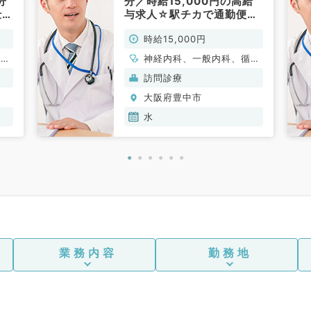
分
分／時給15,000円の高給
仕事
与求人☆駅チカで通勤便利
常
◎個人宅メインの訪問診療
時給15,000円
のお仕事です（内科系／非
常勤）
謝内
神経内科、一般内科、循環
器内科、呼吸器内科、消化
訪問診療
器内科、内分泌・代謝内
大阪府豊中市
科、腎臓内科、老年内科、
血液内科、膠原病科
水
業務内容
勤務地