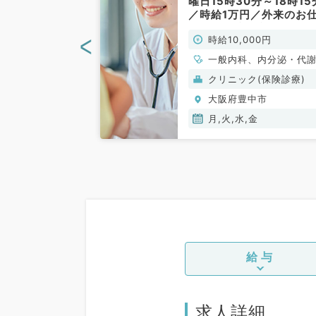
最寄り駅より送
曜日15時30分～18時15
◎外来・健康診
／時給1万円／外来のお
です（一般内科
です◎（糖尿病内科／非
<
00円
時給10,000円
勤）
一般内科、内分泌・代
科
(保険診療)
クリニック(保険診療)
中市
大阪府豊中市
月,火,水,金
給与
求人詳細