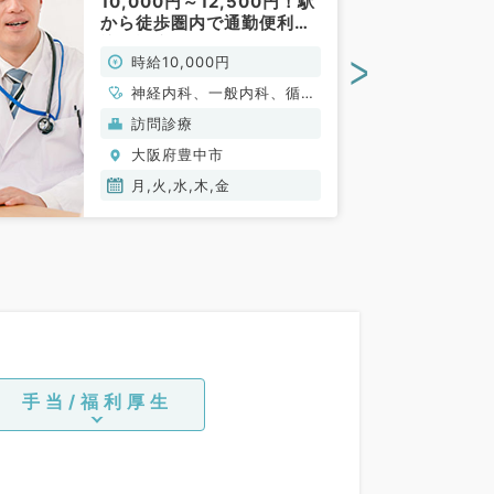
10,000円～12,500円！駅
から徒歩圏内で通勤便利◎
訪問診療のお仕事です（内
>
時給10,000円
科系／非常勤）
神経内科、一般内科、循環
器内科、呼吸器内科、消化
訪問診療
器内科、内分泌・代謝内
大阪府豊中市
科、腎臓内科、老年内科、
血液内科、膠原病科
月,火,水,木,金
手当/福利厚生