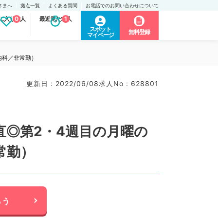
さまへ
拠点一覧
よくある質問
お電話でのお問い合わせについて
に入り求人
0
最近見た求人
1
スポット
無料登録
マイページ
内科／非常勤）
更新日 : 2022/06/08
求人No : 628801
◎第2・4週目の月曜の
常勤）
らう