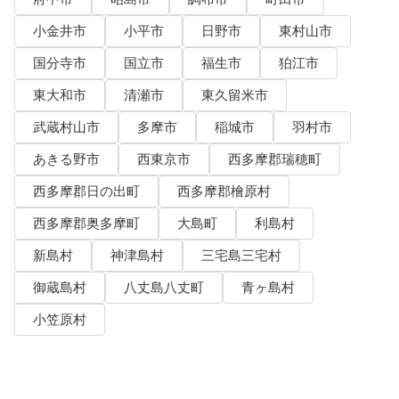
小金井市
小平市
日野市
東村山市
国分寺市
国立市
福生市
狛江市
東大和市
清瀬市
東久留米市
武蔵村山市
多摩市
稲城市
羽村市
あきる野市
西東京市
西多摩郡瑞穂町
西多摩郡日の出町
西多摩郡檜原村
西多摩郡奥多摩町
大島町
利島村
新島村
神津島村
三宅島三宅村
御蔵島村
八丈島八丈町
青ヶ島村
小笠原村