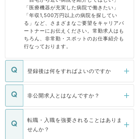
「医療機器が充実した病院で働きたい」
「年収1,500万円以上の病院を探してい
る」など、さまざまなご要望をキャリアパ
ートナーにお伝えください。常勤求人はも
ちろん、非常勤・スポットのお仕事紹介も
行なっております。
登録後は何をすればよいのですか
ご登録いただきましたら、弊社担当者がご
登録内容を確認し、その後メールもしくは
非公開求人とはなんですか？
お電話にて次のステップのご案内をいたし
ます。通常、5営業日以内にはご連絡をせて
マイナビDOCTORで取り扱っている求人の
いただきますので、しばらくお待ちくださ
うち約3割は、Webサイトからご覧いただ
転職・入職を強要されることはありま
い。
けない「非公開求人」です。非公開求人は
せんか？
下記の理由によって、一般には公開してい