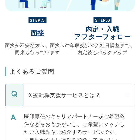
STEP.5
STEP.6
内定・入職
面接
アフターフォロー
面接が不安な方へ、
面接への
年収交渉や
入社日調整まで、
同席も
行っています
内定後もバックアップ
よくあるご質問
医療転職支援サービスとは？
医師専任のキャリアパートナーがご希望条
件などをおうかがいし、ご希望にマッチし
たご入職先をご紹介するサービスです。
「自宅から近い病院を紹介してほしい」