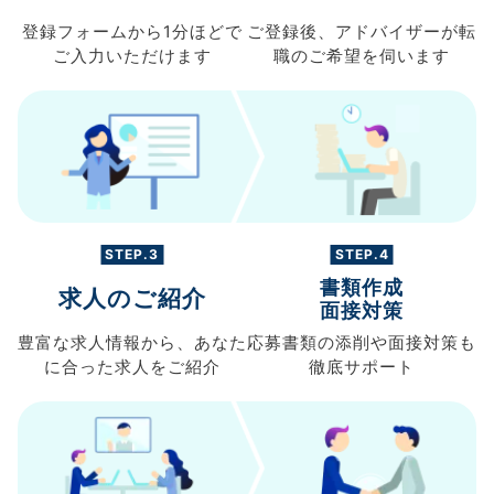
登録フォームから
1分ほどで
ご登録後、
アドバイザーが転
ご入力
いただけます
職の
ご希望を伺います
STEP.3
STEP.4
書類作成
求人のご紹介
面接対策
豊富な求人情報から、
あなた
応募書類の
添削や面接対策も
に合った求人を
ご紹介
徹底サポート