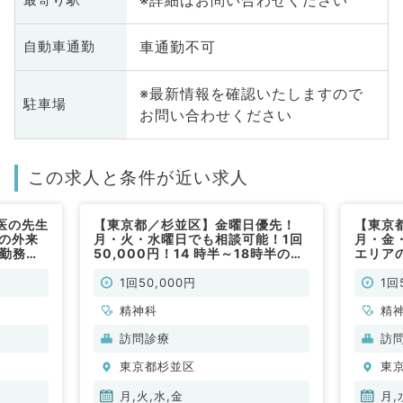
※詳細はお問い合わせください
車通勤不可
自動車通勤
※最新情報を確認いたしますので
駐車場
お問い合わせください
この求人と条件が近い求人
医の先生
【東京都／杉並区】金曜日優先！
【東京
科の外来
月・火・水曜日でも相談可能！1回
月・金
の勤務で
50,000円！14 時半～18時半の午
エリア
非常勤）
後勤務！看護師同行あり（訪問診療
時で1回
／非常勤）
り（訪
1回50,000円
1回
精神科
精
訪問診療
訪
東京都杉並区
東
月,火,水,金
月,