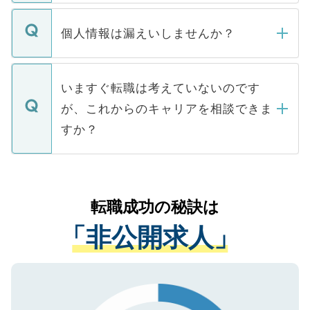
ません。
転職・入職を強要することは一切ありませ
ん。また、仮に応募先から内定をいただい
個人情報は漏えいしませんか？
■応募殺到を避けるため 人気のある医療機
たとしても、ご本人が納得しない限り、内
関を公にしてしまうと、応募が殺到する場
定を承諾する必要はありません。内定先へ
個人情報が漏えいすることはありませんの
合があります。 選考を効率よく行うため
の辞退の連絡はキャリアパートナーが行い
で、ご安心ください。当サイトからの登録
いますぐ転職は考えていないのです
に、医療機関が求める条件に合った人材の
ますので、ご安心ください。
などで収集したご登録者様の個人情報は、
が、これからのキャリアを相談できま
みを人材紹介会社に依頼するケースが増え
ご本人のキャリアアップおよび転職活動の
ています。
すか？
支援を目的に使用いたします。お預かりし
ているすべての個人データはご本人の許可
お気軽にご相談ください。先生専任のキャ
なく、医療機関側に開示したり、第三者に
リアパートナーが将来のご希望などをおう
提供することは一切ありません。また弊社
かがいして、現在の医療機関の状況や紹介
転職成功の秘訣は
は、個人情報の取り扱いについての厳密な
経験をまじえながら、適切なアドバイスを
管理基準を満たした事業者のみに付与され
「非公開求人」
させていただきます。すぐにご転職をされ
る、プライバシーマークを取得済みです。
ない方には、長期的なサポートが可能です
ご登録いただいた個人情報は、SSL（デー
ので、まずはご登録ください。
タ暗号化）によって保護されていますの
で、機密保持に関してもご安心ください。