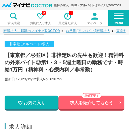
医師の求人・転職・アルバイトはマイナビDOCTOR
0
1
MENU
お気に入り求人
最近見た求人
マイページ
求人検索
医師求人・転職のマイナビDOCTOR
非常勤(アルバイト)医師求人
東京都
非常勤(アルバイト)求人
【東京都／杉並区】非指定医の先生も歓迎！精神科
の外来バイト◎第1・3・5週土曜日の勤務です・時
給1万円（精神科・心療内科／非常勤）
更新日 : 2023/12/12
求人No : 628792
お気に入り
求人を紹介してもらう
求人詳細