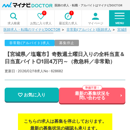
医師の求人・転職・アルバイトはマイナビDOCTOR
0
1
MENU
お気に入り求人
最近見た求人
マイページ
求人検索
医師求人・転職のマイナビDOCTOR
非常勤(アルバイト)医師求人
宮城県
非常勤(アルバイト)求人
募集停止
【宮城県／塩竈市】奇数週土曜日入りの全科当直＆
日当直バイト◎1回4万円～（救急科／非常勤）
更新日 : 2026/02/18
求人No : 628682
最新の募集状況を
お気に入り
問い合わせる
こちらの求人は募集を停止しております。
最新の募集状況の確認も承ります。