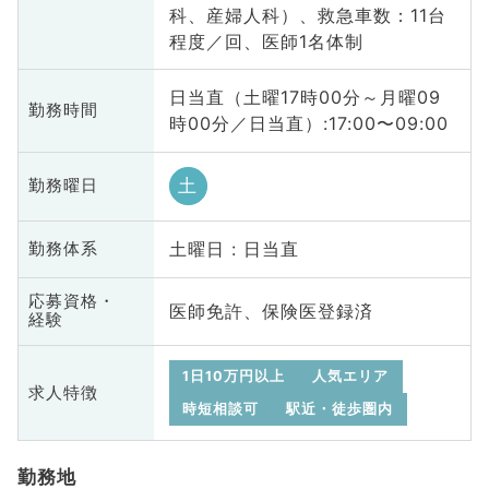
科、産婦人科）、救急車数：11台
程度／回、医師1名体制
日当直（土曜17時00分～月曜09
勤務時間
時00分／日当直）:17:00〜09:00
土
勤務曜日
土曜日 : 日当直
勤務体系
応募資格・
医師免許、保険医登録済
経験
1日10万円以上
人気エリア
求人特徴
時短相談可
駅近・徒歩圏内
勤務地