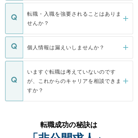
ます。通常、5営業日以内にはご連絡をせて
マイナビDOCTORで取り扱っている求人の
いただきますので、しばらくお待ちくださ
うち約3割は、Webサイトからご覧いただ
転職・入職を強要されることはありま
い。
けない「非公開求人」です。非公開求人は
せんか？
下記の理由によって、一般には公開してい
ません。
転職・入職を強要することは一切ありませ
ん。また、仮に応募先から内定をいただい
個人情報は漏えいしませんか？
■応募殺到を避けるため 人気のある医療機
たとしても、ご本人が納得しない限り、内
関を公にしてしまうと、応募が殺到する場
定を承諾する必要はありません。内定先へ
個人情報が漏えいすることはありませんの
合があります。 選考を効率よく行うため
の辞退の連絡はキャリアパートナーが行い
で、ご安心ください。当サイトからの登録
いますぐ転職は考えていないのです
に、医療機関が求める条件に合った人材の
ますので、ご安心ください。
などで収集したご登録者様の個人情報は、
が、これからのキャリアを相談できま
みを人材紹介会社に依頼するケースが増え
ご本人のキャリアアップおよび転職活動の
ています。
すか？
支援を目的に使用いたします。お預かりし
ているすべての個人データはご本人の許可
お気軽にご相談ください。先生専任のキャ
なく、医療機関側に開示したり、第三者に
リアパートナーが将来のご希望などをおう
提供することは一切ありません。また弊社
かがいして、現在の医療機関の状況や紹介
転職成功の秘訣は
は、個人情報の取り扱いについての厳密な
経験をまじえながら、適切なアドバイスを
管理基準を満たした事業者のみに付与され
させていただきます。すぐにご転職をされ