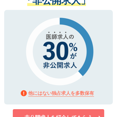
「非公開求人」
る、プライバシーマークを取得済みです。
ない方には、長期的なサポートが可能です
ご登録いただいた個人情報は、SSL（デー
ので、まずはご登録ください。
タ暗号化）によって保護されていますの
で、機密保持に関してもご安心ください。
他にはない独占求人を多数保有