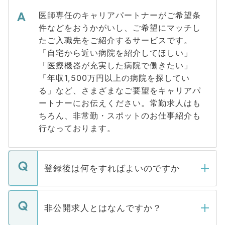
医師専任のキャリアパートナーがご希望条
件などをおうかがいし、ご希望にマッチし
たご入職先をご紹介するサービスです。
「自宅から近い病院を紹介してほしい」
「医療機器が充実した病院で働きたい」
「年収1,500万円以上の病院を探してい
る」など、さまざまなご要望をキャリアパ
ートナーにお伝えください。常勤求人はも
ちろん、非常勤・スポットのお仕事紹介も
行なっております。
登録後は何をすればよいのですか
ご登録いただきましたら、弊社担当者がご
登録内容を確認し、その後メールもしくは
非公開求人とはなんですか？
お電話にて次のステップのご案内をいたし