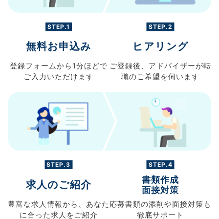
STEP.1
STEP.2
無料お申込み
ヒアリング
登録フォームから
1分ほどで
ご登録後、
アドバイザーが転
ご入力
いただけます
職の
ご希望を伺います
STEP.3
STEP.4
書類作成
求人のご紹介
面接対策
豊富な求人情報から、
あなた
応募書類の
添削や面接対策も
に合った求人を
ご紹介
徹底サポート