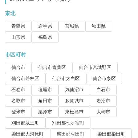
東北
青森県
岩手県
宮城県
秋田県
山形県
福島県
市区町村
仙台市
仙台市青葉区
仙台市宮城野区
仙台市若林区
仙台市太白区
仙台市泉区
石巻市
塩竈市
気仙沼市
白石市
名取市
角田市
多賀城市
岩沼市
登米市
栗原市
東松島市
大崎市
刈田郡蔵王町
刈田郡七ヶ宿町
柴田郡大河原町
柴田郡村田町
柴田郡柴田町