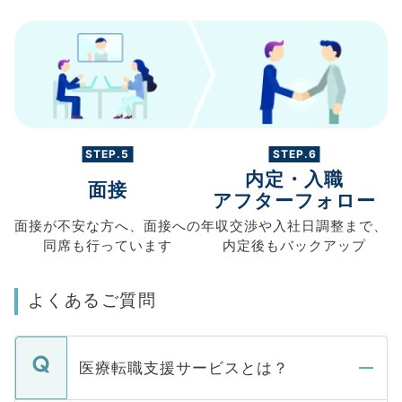
STEP.5
STEP.6
内定・入職
面接
アフターフォロー
面接が不安な方へ、
面接への
年収交渉や
入社日調整まで、
同席も
行っています
内定後もバックアップ
よくあるご質問
医療転職支援サービスとは？