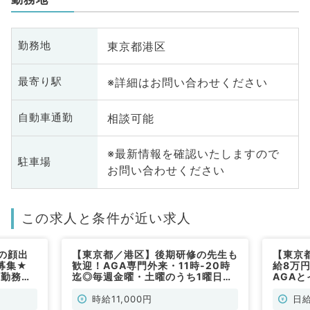
東京都港区
勤務地
※詳細はお問い合わせください
最寄り駅
相談可能
自動車通勤
※最新情報を確認いたしますので
駐車場
お問い合わせください
この求人と条件が近い求人
の顔出
【東京都／港区】後期研修の先生も
【東京
募集★
歓迎！AGA専門外来・11時-20時
給8万
の勤務！
迄◎毎週金曜・土曜のうち1曜日～
AGA
専門医を
勤務可能（科目不問／非常勤）
◎(科
くても検
時給11,000円
日給
常勤）