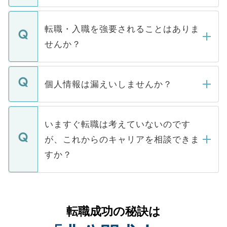
ます。通常、5営業日以内にはご連絡をせて
マイナビDOCTORで取り扱っている求人の
いただきますので、しばらくお待ちくださ
うち約3割は、Webサイトからご覧いただ
転職・入職を強要されることはありま
い。
けない「非公開求人」です。非公開求人は
せんか？
下記の理由によって、一般には公開してい
ません。
転職・入職を強要することは一切ありませ
ん。また、仮に応募先から内定をいただい
個人情報は漏えいしませんか？
■応募殺到を避けるため 人気のある医療機
たとしても、ご本人が納得しない限り、内
関を公にしてしまうと、応募が殺到する場
定を承諾する必要はありません。内定先へ
個人情報が漏えいすることはありませんの
合があります。 選考を効率よく行うため
の辞退の連絡はキャリアパートナーが行い
で、ご安心ください。当サイトからの登録
いますぐ転職は考えていないのです
に、医療機関が求める条件に合った人材の
ますので、ご安心ください。
などで収集したご登録者様の個人情報は、
が、これからのキャリアを相談できま
みを人材紹介会社に依頼するケースが増え
ご本人のキャリアアップおよび転職活動の
ています。
すか？
支援を目的に使用いたします。お預かりし
ているすべての個人データはご本人の許可
お気軽にご相談ください。先生専任のキャ
なく、医療機関側に開示したり、第三者に
リアパートナーが将来のご希望などをおう
提供することは一切ありません。また弊社
かがいして、現在の医療機関の状況や紹介
転職成功の秘訣は
は、個人情報の取り扱いについての厳密な
経験をまじえながら、適切なアドバイスを
管理基準を満たした事業者のみに付与され