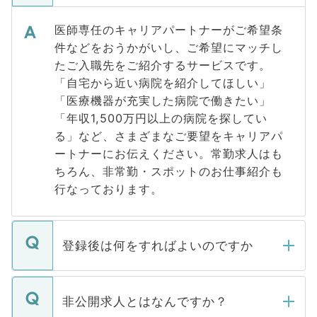
医師専任のキャリアパートナーがご希望条
件などをおうかがいし、ご希望にマッチし
たご入職先をご紹介するサービスです。
「自宅から近い病院を紹介してほしい」
「医療機器が充実した病院で働きたい」
「年収1,500万円以上の病院を探してい
る」など、さまざまなご要望をキャリアパ
ートナーにお伝えください。常勤求人はも
ちろん、非常勤・スポットのお仕事紹介も
行なっております。
登録後は何をすればよいのですか
ご登録いただきましたら、弊社担当者がご
登録内容を確認し、その後メールもしくは
非公開求人とはなんですか？
お電話にて次のステップのご案内をいたし