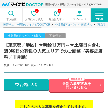
医師の求人・転職・アルバイトはマイナビDOCTOR
0
1
MENU
お気に入り求人
最近見た求人
マイページ
求人検索
医師求人・転職のマイナビDOCTOR
非常勤(アルバイト)医師求人
東京都
非常勤(アルバイト)求人
募集停止
【東京都／港区】☆時給1.1万円～☆土曜日を含む
週3曜日の募集◇人気エリアでのご勤務（美容皮膚
科／非常勤）
更新日 : 2026/01/20
求人No : 628669
最新の募集状況を
お気に入り
問い合わせる
こちらの求人は募集を停止しております。