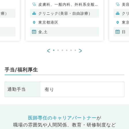
皮膚科、一般内科、外科系全般、
美
一般外科、美容皮膚科、科目不問
診療）
クリニック(美容・自由診療）
ク
東京都港区
東
金,土
日
<
>
手当/福利厚生
有り
通勤手当
医師専任のキャリアパートナー
が
職場の雰囲気や人間関係、
教育・研修制度など