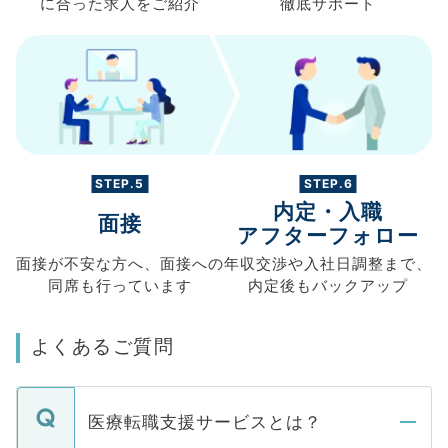
に合った求人を
ご紹介
徹底サポート
STEP.5
STEP.6
内定・入職
面接
アフターフォロー
面接が不安な方へ、
面接への
年収交渉や
入社日調整まで、
同席も
行っています
内定後もバックアップ
よくあるご質問
医療転職支援サービスとは？