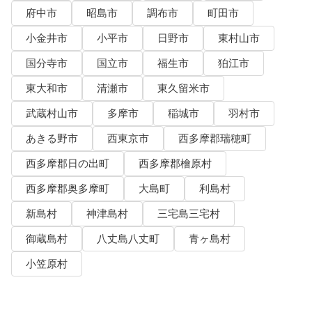
府中市
昭島市
調布市
町田市
小金井市
小平市
日野市
東村山市
国分寺市
国立市
福生市
狛江市
東大和市
清瀬市
東久留米市
武蔵村山市
多摩市
稲城市
羽村市
あきる野市
西東京市
西多摩郡瑞穂町
西多摩郡日の出町
西多摩郡檜原村
西多摩郡奥多摩町
大島町
利島村
新島村
神津島村
三宅島三宅村
御蔵島村
八丈島八丈町
青ヶ島村
小笠原村