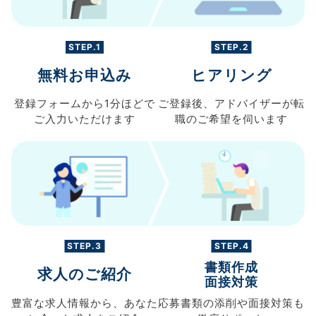
STEP.1
STEP.2
無料お申込み
ヒアリング
登録フォームから
1分ほどで
ご登録後、
アドバイザーが転
ご入力
いただけます
職の
ご希望を伺います
STEP.3
STEP.4
書類作成
求人のご紹介
面接対策
豊富な求人情報から、
あなた
応募書類の
添削や面接対策も