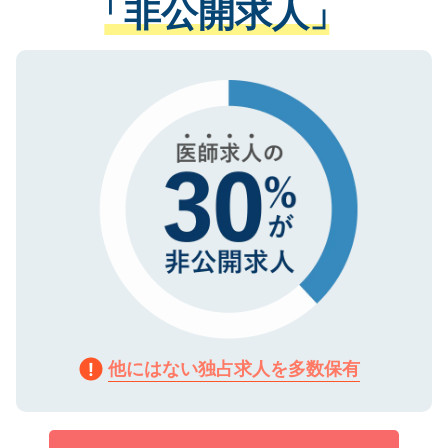
「非公開求人」
させていただきます。すぐにご転職をされ
る、プライバシーマークを取得済みです。
ない方には、長期的なサポートが可能です
ご登録いただいた個人情報は、SSL（デー
ので、まずはご登録ください。
タ暗号化）によって保護されていますの
で、機密保持に関してもご安心ください。
他にはない独占求人を多数保有