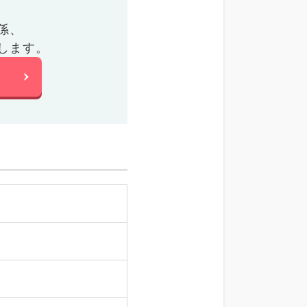
係、
します。