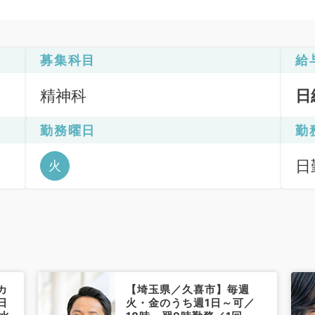
募集科目
給
精神科
日
勤務曜日
勤
日
火
6
カ
【埼玉県／久喜市】毎週
日
火・金のうち週1日～可／