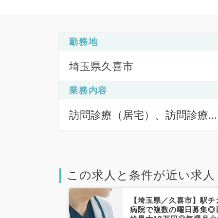
勤務地
埼玉県久喜市
業務内容
訪問診療（居宅）、訪問診療
（施設）
この求人と条件が近い求人
喜市】第1・
【埼玉県／久喜市】駅チ
、日給8万円◎
病院で複数の曜日募集◎