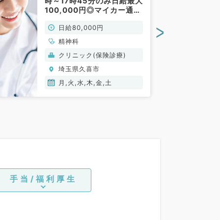
時～17時45分のみ日給最大
100,000円◎マイカー通勤
可能（精神科／非常勤）
>
日給80,000円
精神科
クリニック(保険診療)
埼玉県久喜市
月,火,水,木,金,土
手当/福利厚生