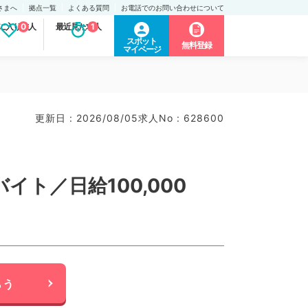
さまへ
拠点一覧
よくある質問
お電話でのお問い合わせについて
に入り求人
0
最近見た求人
1
スポット
無料登録
マイページ
更新日 : 2026/08/05
求人No : 628600
ト／日給100,000
らう