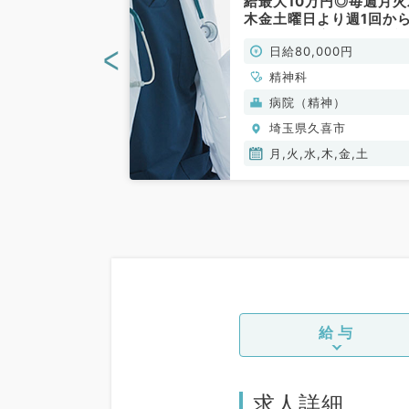
ご勤務です◎駅
給最大10万円◎毎週月火
セス良好、マイ
木金土曜日より週1回か
（精神科／非常
能です！幅広い精神科症
<
00円
日給80,000円
の外来をおまかせ（精神
／非常勤）
精神科
(保険診療)
病院（精神）
喜市
埼玉県久喜市
月,火,水,木,金,土
給与
求人詳細