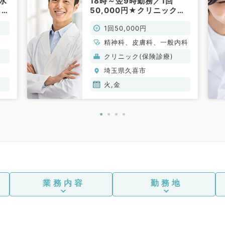
水
18時～翌9時勤務／1回
ら可
50,000円★クリニックに
例
てオンコール待機のお仕事
1回50,000円
科
です(一般内科・精神科・皮
膚科／非常勤)
精神科、皮膚科、一般内科
クリニック(保険診療)
埼玉県久喜市
火,金
業務内容
勤務地