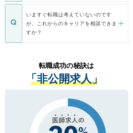
関を公にしてしまうと、応募が殺到する場
定を承諾する必要はありません。内定先へ
個人情報が漏えいすることはありませんの
合があります。 選考を効率よく行うため
の辞退の連絡はキャリアパートナーが行い
で、ご安心ください。当サイトからの登録
いますぐ転職は考えていないのです
に、医療機関が求める条件に合った人材の
ますので、ご安心ください。
などで収集したご登録者様の個人情報は、
が、これからのキャリアを相談できま
みを人材紹介会社に依頼するケースが増え
ご本人のキャリアアップおよび転職活動の
ています。
すか？
支援を目的に使用いたします。お預かりし
ているすべての個人データはご本人の許可
お気軽にご相談ください。先生専任のキャ
なく、医療機関側に開示したり、第三者に
リアパートナーが将来のご希望などをおう
提供することは一切ありません。また弊社
かがいして、現在の医療機関の状況や紹介
転職成功の秘訣は
は、個人情報の取り扱いについての厳密な
経験をまじえながら、適切なアドバイスを
管理基準を満たした事業者のみに付与され
「非公開求人」
させていただきます。すぐにご転職をされ
る、プライバシーマークを取得済みです。
ない方には、長期的なサポートが可能です
ご登録いただいた個人情報は、SSL（デー
ので、まずはご登録ください。
タ暗号化）によって保護されていますの
で、機密保持に関してもご安心ください。