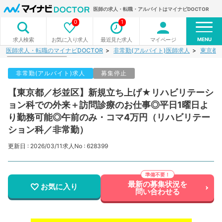
医師の求人・転職・アルバイトはマイナビDOCTOR
0
1
MENU
お気に入り求人
最近見た求人
マイページ
求人検索
医師求人・転職のマイナビDOCTOR
非常勤(アルバイト)医師求人
東京都
非常勤(アルバイト)求人
募集停止
【東京都／杉並区】新規立ち上げ★リハビリテーシ
ョン科での外来＋訪問診療のお仕事◎平日1曜日よ
り勤務可能◎午前のみ・コマ4万円（リハビリテー
ション科／非常勤）
更新日 : 2026/03/11
求人No : 628399
最新の募集状況を
お気に入り
問い合わせる