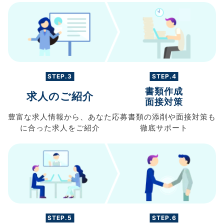
STEP.3
STEP.4
書類作成
求人のご紹介
面接対策
豊富な求人情報から、
あなた
応募書類の
添削や面接対策も
に合った求人を
ご紹介
徹底サポート
STEP.5
STEP.6