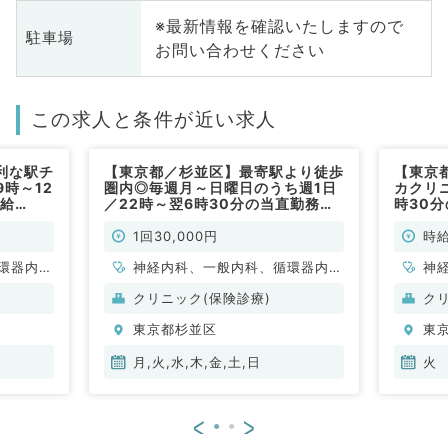
※最新情報を確認いたしますので
駐車場
お問い合わせください
この求人と条件が近い求人
利な駅チ
【東京都／杉並区】最寄駅より徒歩
【東京
時～12
圏内◎毎週月～日曜日のうち週1日
カクリ
時給
／22時～翌6時30分の当直勤務☆1
時30
仕事です
回3万円＋インセンティブ／待機の
12,0
お仕事です（内科系／非常勤）
（内科
1回30,000円
時給
環器内
神経内科、一般内科、循環器内
神
内科、内
科、呼吸器内科、消化器内科、内
科
クリニック(保険診療)
ク
科、老年
分泌・代謝内科、腎臓内科、老年
分
東京都杉並区
東
科
内科、血液内科、膠原病科
内
月,火,水,木,金,土,日
火
<
>