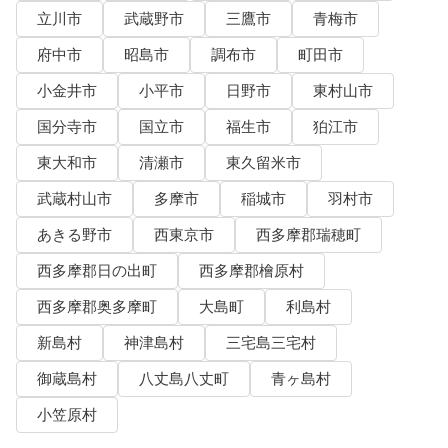
立川市
武蔵野市
三鷹市
青梅市
府中市
昭島市
調布市
町田市
小金井市
小平市
日野市
東村山市
国分寺市
国立市
福生市
狛江市
東大和市
清瀬市
東久留米市
武蔵村山市
多摩市
稲城市
羽村市
あきる野市
西東京市
西多摩郡瑞穂町
西多摩郡日の出町
西多摩郡檜原村
西多摩郡奥多摩町
大島町
利島村
新島村
神津島村
三宅島三宅村
御蔵島村
八丈島八丈町
青ヶ島村
小笠原村