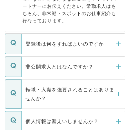
ートナーにお伝えください。常勤求人はも
ちろん、非常勤・スポットのお仕事紹介も
行なっております。
登録後は何をすればよいのですか
ご登録いただきましたら、弊社担当者がご
登録内容を確認し、その後メールもしくは
非公開求人とはなんですか？
お電話にて次のステップのご案内をいたし
ます。通常、5営業日以内にはご連絡をせて
マイナビDOCTORで取り扱っている求人の
いただきますので、しばらくお待ちくださ
うち約3割は、Webサイトからご覧いただ
転職・入職を強要されることはありま
い。
けない「非公開求人」です。非公開求人は
せんか？
下記の理由によって、一般には公開してい
ません。
転職・入職を強要することは一切ありませ
ん。また、仮に応募先から内定をいただい
個人情報は漏えいしませんか？
■応募殺到を避けるため 人気のある医療機
たとしても、ご本人が納得しない限り、内