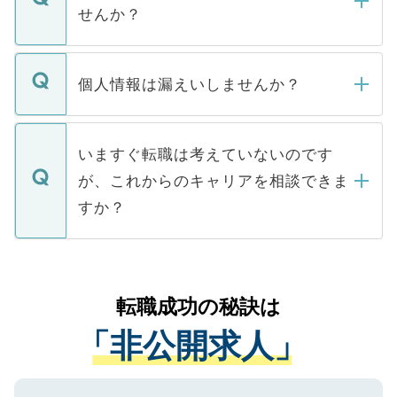
い。
けない「非公開求人」です。非公開求人は
せんか？
下記の理由によって、一般には公開してい
ません。
転職・入職を強要することは一切ありませ
ん。また、仮に応募先から内定をいただい
個人情報は漏えいしませんか？
■応募殺到を避けるため 人気のある医療機
たとしても、ご本人が納得しない限り、内
関を公にしてしまうと、応募が殺到する場
定を承諾する必要はありません。内定先へ
個人情報が漏えいすることはありませんの
合があります。 選考を効率よく行うため
の辞退の連絡はキャリアパートナーが行い
で、ご安心ください。当サイトからの登録
いますぐ転職は考えていないのです
に、医療機関が求める条件に合った人材の
ますので、ご安心ください。
などで収集したご登録者様の個人情報は、
が、これからのキャリアを相談できま
みを人材紹介会社に依頼するケースが増え
ご本人のキャリアアップおよび転職活動の
ています。
すか？
支援を目的に使用いたします。お預かりし
ているすべての個人データはご本人の許可
お気軽にご相談ください。先生専任のキャ
なく、医療機関側に開示したり、第三者に
リアパートナーが将来のご希望などをおう
提供することは一切ありません。また弊社
かがいして、現在の医療機関の状況や紹介
転職成功の秘訣は
は、個人情報の取り扱いについての厳密な
経験をまじえながら、適切なアドバイスを
管理基準を満たした事業者のみに付与され
「非公開求人」
させていただきます。すぐにご転職をされ
る、プライバシーマークを取得済みです。
ない方には、長期的なサポートが可能です
ご登録いただいた個人情報は、SSL（デー
ので、まずはご登録ください。
タ暗号化）によって保護されていますの