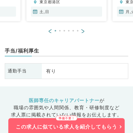
東京都港区
東
土,日
月,
<
>
手当/福利厚生
有り
通勤手当
医師専任のキャリアパートナー
が
職場の雰囲気や人間関係、
教育・研修制度など
求人票に掲載されていない情報をお伝えします。
この求人に似ている求人を紹介してもらう