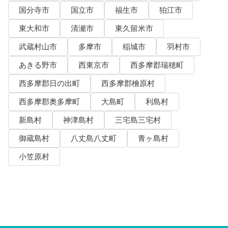
国分寺市
国立市
福生市
狛江市
東大和市
清瀬市
東久留米市
武蔵村山市
多摩市
稲城市
羽村市
あきる野市
西東京市
西多摩郡瑞穂町
西多摩郡日の出町
西多摩郡檜原村
西多摩郡奥多摩町
大島町
利島村
新島村
神津島村
三宅島三宅村
御蔵島村
八丈島八丈町
青ヶ島村
小笠原村