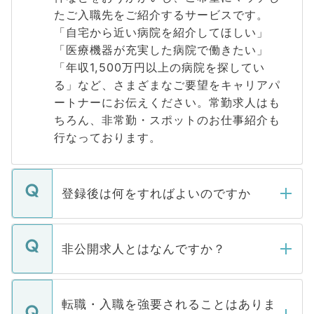
たご入職先をご紹介するサービスです。
「自宅から近い病院を紹介してほしい」
「医療機器が充実した病院で働きたい」
「年収1,500万円以上の病院を探してい
る」など、さまざまなご要望をキャリアパ
ートナーにお伝えください。常勤求人はも
ちろん、非常勤・スポットのお仕事紹介も
行なっております。
登録後は何をすればよいのですか
ご登録いただきましたら、弊社担当者がご
登録内容を確認し、その後メールもしくは
非公開求人とはなんですか？
お電話にて次のステップのご案内をいたし
ます。通常、5営業日以内にはご連絡をせて
マイナビDOCTORで取り扱っている求人の
いただきますので、しばらくお待ちくださ
うち約3割は、Webサイトからご覧いただ
転職・入職を強要されることはありま