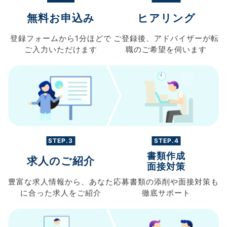
無料お申込み
ヒアリング
登録フォームから
1分ほどで
ご登録後、
アドバイザーが転
ご入力
いただけます
職の
ご希望を伺います
STEP.3
STEP.4
書類作成
求人のご紹介
面接対策
豊富な求人情報から、
あなた
応募書類の
添削や面接対策も
に合った求人を
ご紹介
徹底サポート