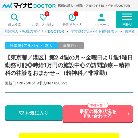
医師の求人・転職・アルバイトはマイナビDOCTOR
0
1
MENU
お気に入り求人
最近見た求人
マイページ
求人検索
医師求人・転職のマイナビDOCTOR
非常勤(アルバイト)医師求人
東京都
非常勤(アルバイト)求人
募集停止
【東京都／港区】第2.4週の月～金曜日より週1曜日
勤務可能◎時給1万円の施設中心の訪問診療～精神
科の往診をおまかせ～（精神科／非常勤）
更新日 : 2025/05/19
求人No : 628353
最新の募集状況を
お気に入り
問い合わせる