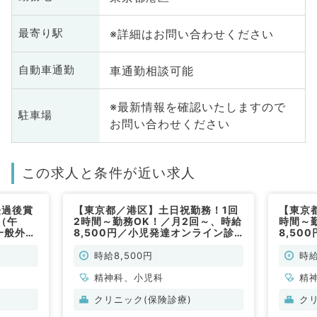
※詳細はお問い合わせください
最寄り駅
車通勤相談可能
自動車通勤
※最新情報を確認いたしますので
駐車場
お問い合わせください
この求人と条件が近い求人
経過後賞
【東京都／港区】土日祝勤務！1回
【東京
（午
2時間～勤務OK！／月2回～、時給
時間～
一般外来
8,500円／小児発達オンライン診
8,50
勤）
療／（精神科・小児科／非常勤）
療／（
時給8,500円
時給
精神科、小児科
精
クリニック(保険診療)
ク