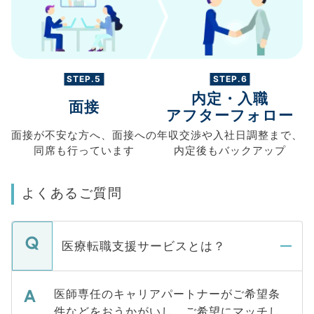
STEP.5
STEP.6
内定・入職
面接
アフターフォロー
面接が不安な方へ、
面接への
年収交渉や
入社日調整まで、
同席も
行っています
内定後もバックアップ
よくあるご質問
医療転職支援サービスとは？
医師専任のキャリアパートナーがご希望条
件などをおうかがいし、ご希望にマッチし