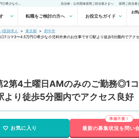
【東京都／府中市】毎月第2第4土曜日AMのみのご勤務◎1コマ3〜4.5万円◎希少な小児科外来のお仕事です◎駅より徒歩5分圏内でアクセス良好（小児科／非常勤） 非常勤(アルバイト)の求人｜医師の求人・転職・アルバイトは【マイナビDOCTOR】
自治体・公共団体採用ご担当者さまへ
採用ご担当者
お気
す
転職をご検討の方へ
お役立ちガイド
ト)医師求人
東京都
府中市
務◎1コマ3〜4.5万円◎希少な小児科外来のお仕事です◎駅より徒歩5分圏内でアク
2第4土曜日AMのみのご勤務◎1コ
駅より徒歩5分圏内でアクセス良好
お気に入り
最新の募集状況を問い