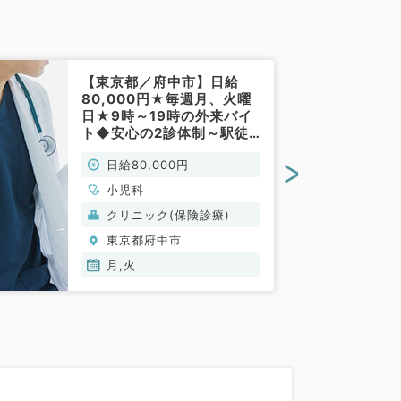
【東京都／府中市】日給
80,000円★毎週月、火曜
日★9時～19時の外来バイ
ト◆安心の2診体制～駅徒
歩すぐアクセス抜群のクリ
>
日給80,000円
ニックです～（小児科／非
常勤）
小児科
クリニック(保険診療)
東京都府中市
月,火