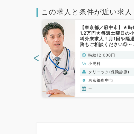
この求人と条件が近い求人
府中市】★稀少
【東京都／府中市】★時
児科アルバイト
1.2万円★毎週土曜日の
AMの募集／1
科外来求人！月1回や隔
心の2診体制～
務もご相談ください◎～
アクセスなクリ
チカクリニックです～（
<
00円
時給12,000円
～（小児科／非
児科／非常勤）
小児科
(保険診療)
クリニック(保険診療)
中市
東京都府中市
土