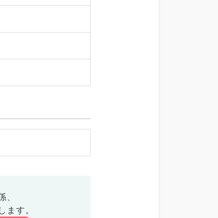
係、
します。