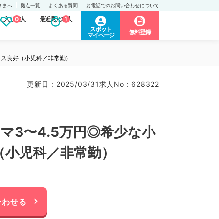
さまへ
拠点一覧
よくある質問
お電話でのお問い合わせについて
に入り求人
0
最近見た求人
1
スポット
無料登録
マイページ
セス良好（小児科／非常勤）
更新日 : 2025/03/31
求人No : 628322
マ3〜4.5万円◎希少な小
（小児科／非常勤）
合わせる