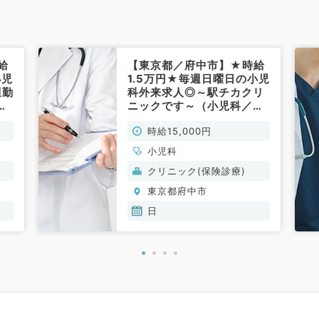
給
【東京都／府中市】★時給
小児
1.5万円★毎週日曜日の小児
週勤
科外来求人◎～駅チカクリ
駅
ニックです～（小児科／非
小
常勤）
時給15,000円
小児科
クリニック(保険診療)
東京都府中市
日