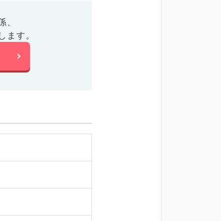
係、
します。