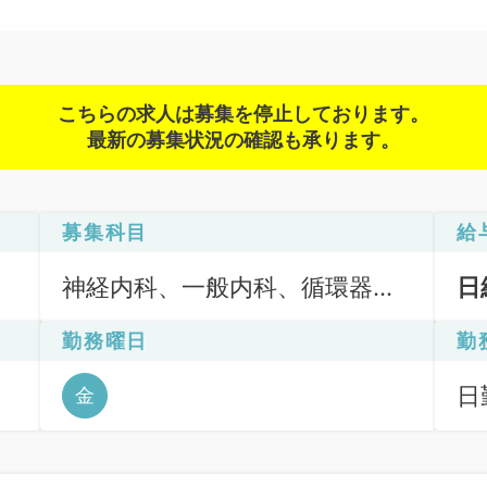
こちらの求人は募集を停止しております。
最新の募集状況の確認も承ります。
募集科目
給
神経内科、一般内科、循環器内
日
科、呼吸器内科、消化器内科、
勤務曜日
勤
内分泌・代謝内科、腎臓内科、
老年内科、血液内科、膠原病科
日
金
6