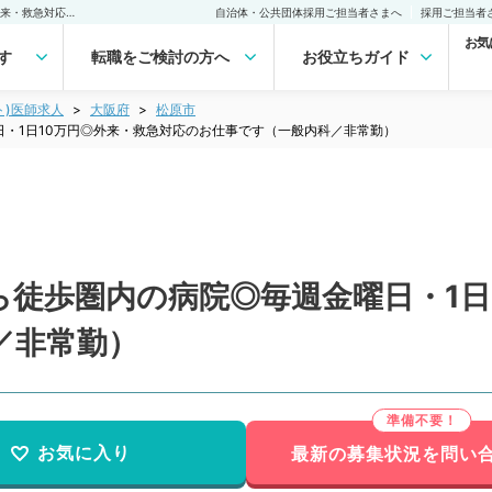
【大阪府／松原市】駅から徒歩圏内の病院◎毎週金曜日・1日10万円◎外来・救急対応のお仕事です（一般内科／非常勤）非常勤(アルバイト)の求人｜医師の求人・転職・アルバイトは【マイナビDOCTOR】
自治体・公共団体採用ご担当者さまへ
採用ご担当者
お気
す
転職をご検討の方へ
お役立ちガイド
ト)医師求人
大阪府
松原市
・1日10万円◎外来・救急対応のお仕事です（一般内科／非常勤）
徒歩圏内の病院◎毎週金曜日・1日
／非常勤）
お気に入り
最新の募集状況を問い