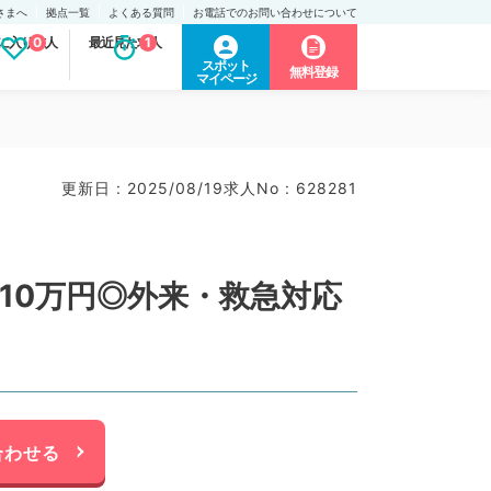
さまへ
拠点一覧
よくある質問
お電話でのお問い合わせについて
に入り求人
0
最近見た求人
1
スポット
無料登録
マイページ
更新日 : 2025/08/19
求人No : 628281
10万円◎外来・救急対応
合わせる