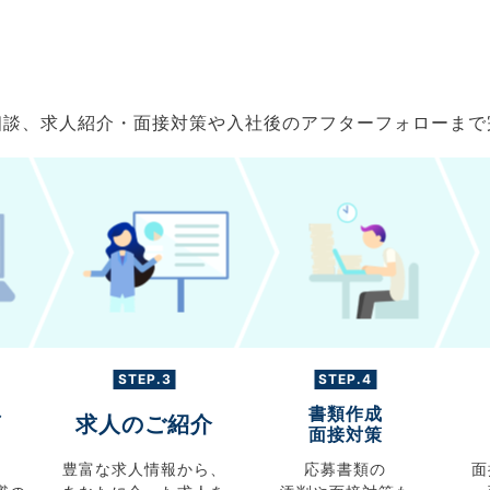
ご相談、求人紹介・面接対策や入社後のアフターフォローま
STEP.3
STEP.4
書類作成
グ
求人のご紹介
面接対策
豊富な求人情報から、
応募書類の
面