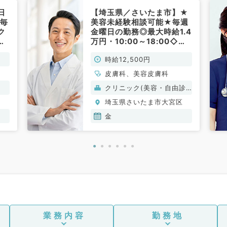
日
【埼玉県／さいたま市】★
！毎
美容未経験相談可能★毎週
ク
金曜日の勤務◎最大時給1.4
で
万円・10:00～18:00◇駅
科
近クリニックで通勤も便利
時給12,500円
です（美容皮膚科、皮膚科
／非常勤）
皮膚科、美容皮膚科
クリニック(美容・自由診
療）
区
埼玉県さいたま市大宮区
金
業務内容
勤務地