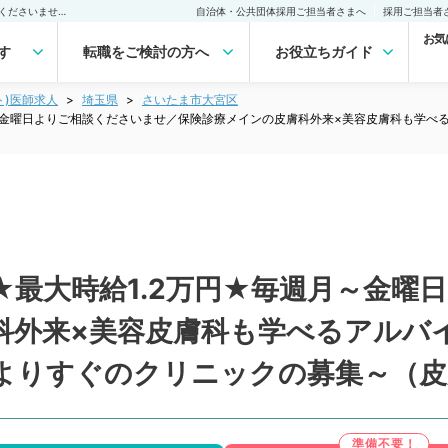
【埼玉県／さいたま市】★最大時給1.2万円★毎週月～金曜日よりご相談くださいませ／保険診療メインの皮膚科外来×美容皮膚科も学べるアルバイト！皮膚科専門医の先生歓迎です～ターミナル駅よりすぐのクリニックの募集～（皮膚科／非常勤）非常勤(アルバイト)の求人｜医師の求人・転職・アルバイトは【マイナビDOCTOR】
自治体・公共団体採用ご担当者さまへ
採用ご担当者
お気
す
転職をご検討の方へ
お役立ちガイド
ト)医師求人
埼玉県
さいたま市大宮区
～金曜日よりご相談くださいませ／保険診療メインの皮膚科外来×美容皮膚科も学べ
★最大時給1.2万円★毎週月～金曜
科外来×美容皮膚科も学べるアルバ
よりすぐのクリニックの募集～（皮