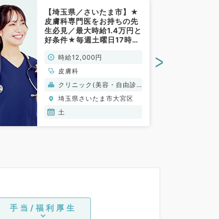
【埼玉県／さいたま市】★
皮膚科専門医をお持ちの先
生必見／最大時給1.4万円と
好条件★毎週土曜日17時半
まで／保険診療メインの皮
>
時給12,000円
膚科外来×美容皮膚科も学
べるアルバイト！～ターミ
皮膚科
ナル駅よりすぐのクリニッ
クリニック(美容・自由診
クの募集～（皮膚科／非常
療）
勤）
埼玉県さいたま市大宮区
土
手当/福利厚生