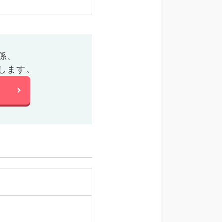
係、
します。