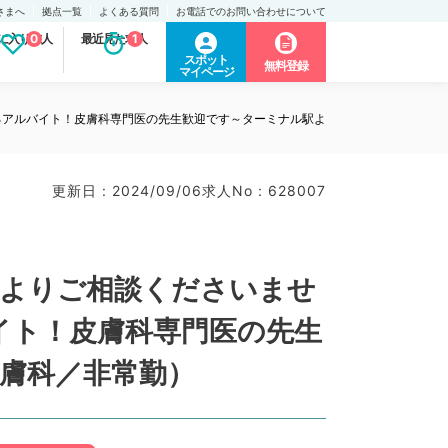
さまへ
拠点一覧
よくある質問
お電話でのお問い合わせについて
に入り求人
0
最近見た求人
1
スポット
無料登録
マイページ
るアルバイト！皮膚科専門医の先生歓迎です～ターミナル駅よ
更新日 : 2024/09/06
求人No : 628007
日よりご相談くださいませ
イト！皮膚科専門医の先生
膚科／非常勤）