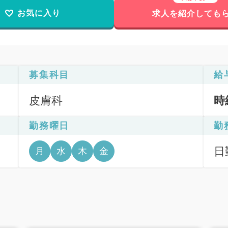
お気に入り
求人を紹介しても
募集科目
給
皮膚科
時
勤務曜日
勤
日
月
水
木
金
9