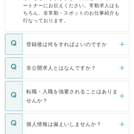
ートナーにお伝えください。常勤求人はも
ちろん、非常勤・スポットのお仕事紹介も
行なっております。
登録後は何をすればよいのですか
ご登録いただきましたら、弊社担当者がご
登録内容を確認し、その後メールもしくは
非公開求人とはなんですか？
お電話にて次のステップのご案内をいたし
ます。通常、5営業日以内にはご連絡をせて
マイナビDOCTORで取り扱っている求人の
いただきますので、しばらくお待ちくださ
うち約3割は、Webサイトからご覧いただ
転職・入職を強要されることはありま
い。
けない「非公開求人」です。非公開求人は
せんか？
下記の理由によって、一般には公開してい
ません。
転職・入職を強要することは一切ありませ
ん。また、仮に応募先から内定をいただい
個人情報は漏えいしませんか？
■応募殺到を避けるため 人気のある医療機
たとしても、ご本人が納得しない限り、内