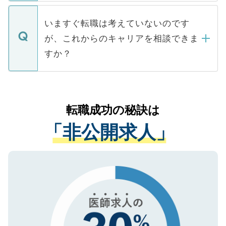
関を公にしてしまうと、応募が殺到する場
定を承諾する必要はありません。内定先へ
個人情報が漏えいすることはありませんの
合があります。 選考を効率よく行うため
の辞退の連絡はキャリアパートナーが行い
で、ご安心ください。当サイトからの登録
いますぐ転職は考えていないのです
に、医療機関が求める条件に合った人材の
ますので、ご安心ください。
などで収集したご登録者様の個人情報は、
が、これからのキャリアを相談できま
みを人材紹介会社に依頼するケースが増え
ご本人のキャリアアップおよび転職活動の
ています。
すか？
支援を目的に使用いたします。お預かりし
ているすべての個人データはご本人の許可
お気軽にご相談ください。先生専任のキャ
なく、医療機関側に開示したり、第三者に
リアパートナーが将来のご希望などをおう
提供することは一切ありません。また弊社
かがいして、現在の医療機関の状況や紹介
転職成功の秘訣は
は、個人情報の取り扱いについての厳密な
経験をまじえながら、適切なアドバイスを
管理基準を満たした事業者のみに付与され
「非公開求人」
させていただきます。すぐにご転職をされ
る、プライバシーマークを取得済みです。
ない方には、長期的なサポートが可能です
ご登録いただいた個人情報は、SSL（デー
ので、まずはご登録ください。
タ暗号化）によって保護されていますの
で、機密保持に関してもご安心ください。