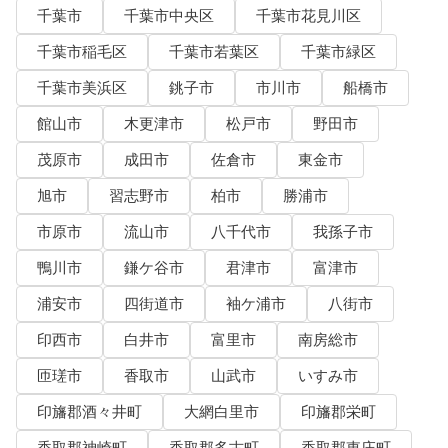
千葉市
千葉市中央区
千葉市花見川区
千葉市稲毛区
千葉市若葉区
千葉市緑区
千葉市美浜区
銚子市
市川市
船橋市
館山市
木更津市
松戸市
野田市
茂原市
成田市
佐倉市
東金市
旭市
習志野市
柏市
勝浦市
市原市
流山市
八千代市
我孫子市
鴨川市
鎌ケ谷市
君津市
富津市
浦安市
四街道市
袖ケ浦市
八街市
印西市
白井市
富里市
南房総市
匝瑳市
香取市
山武市
いすみ市
印旛郡酒々井町
大網白里市
印旛郡栄町