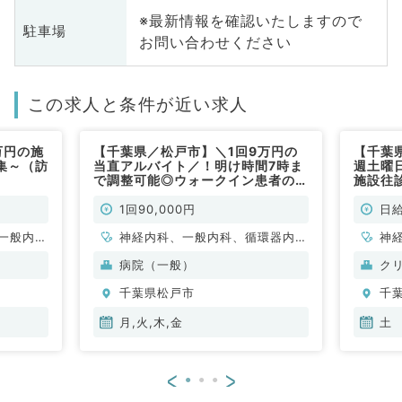
※最新情報を確認いたしますので
駐車場
お問い合わせください
この求人と条件が近い求人
万円の施
【千葉県／松戸市】＼1回9万円の
【千葉
集～（訪
当直アルバイト／！明け時間7時ま
週土曜
で調整可能◎ウォークイン患者の対
施設往
応をお任せ！毎週月・火・木・金曜
も歓迎
日19時～翌8時のご勤務♪（内科系
勤）
1回90,000円
日給
／非常勤）
一般内
神経内科、一般内科、循環器内
神
般、一般
科、呼吸器内科、消化器内科、内
科
病院（一般）
ク
分泌・代謝内科、老年内科、血液
化
千葉県松戸市
千
内科、膠原病科
臓
科
月,火,木,金
土
<
>