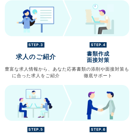
STEP.3
STEP.4
書類作成
求人のご紹介
面接対策
豊富な求人情報から、
あなた
応募書類の
添削や面接対策も
に合った求人を
ご紹介
徹底サポート
STEP.5
STEP.6