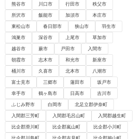
熊谷市
川口市
行田市
秩父市
所沢市
飯能市
加須市
本庄市
東松山市
春日部市
狭山市
羽生市
鴻巣市
深谷市
上尾市
草加市
越谷市
蕨市
戸田市
入間市
朝霞市
志木市
和光市
新座市
桶川市
久喜市
北本市
八潮市
富士見市
三郷市
蓮田市
坂戸市
幸手市
鶴ヶ島市
日高市
吉川市
ふじみ野市
白岡市
北足立郡伊奈町
入間郡三芳町
入間郡毛呂山町
入間郡越生町
比企郡滑川町
比企郡嵐山町
比企郡小川町
比企郡川島町
比企郡吉見町
比企郡鳩山町