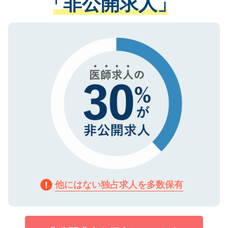
「非公開求人」
させていただきます。すぐにご転職をされ
る、プライバシーマークを取得済みです。
ない方には、長期的なサポートが可能です
ご登録いただいた個人情報は、SSL（デー
ので、まずはご登録ください。
タ暗号化）によって保護されていますの
で、機密保持に関してもご安心ください。
他にはない独占求人を多数保有