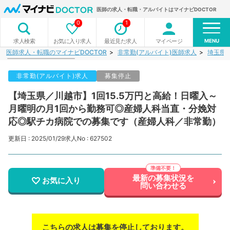
医師の求人・転職・アルバイトはマイナビDOCTOR
0
1
MENU
お気に入り求人
最近見た求人
マイページ
求人検索
医師求人・転職のマイナビDOCTOR
非常勤(アルバイト)医師求人
埼玉県
非常勤(アルバイト)求人
募集停止
【埼玉県／川越市】1回15.5万円と高給！日曜入～
月曜明の月1回から勤務可◎産婦人科当直・分娩対
応◎駅チカ病院での募集です（産婦人科／非常勤）
更新日 : 2025/01/29
求人No : 627502
最新の募集状況を
お気に入り
問い合わせる
こちらの求人は募集を停止しております。