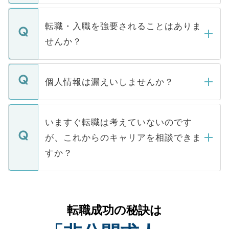
ます。通常、5営業日以内にはご連絡をせて
マイナビDOCTORで取り扱っている求人の
いただきますので、しばらくお待ちくださ
うち約3割は、Webサイトからご覧いただ
転職・入職を強要されることはありま
い。
けない「非公開求人」です。非公開求人は
せんか？
下記の理由によって、一般には公開してい
ません。
転職・入職を強要することは一切ありませ
ん。また、仮に応募先から内定をいただい
個人情報は漏えいしませんか？
■応募殺到を避けるため 人気のある医療機
たとしても、ご本人が納得しない限り、内
関を公にしてしまうと、応募が殺到する場
定を承諾する必要はありません。内定先へ
個人情報が漏えいすることはありませんの
合があります。 選考を効率よく行うため
の辞退の連絡はキャリアパートナーが行い
で、ご安心ください。当サイトからの登録
いますぐ転職は考えていないのです
に、医療機関が求める条件に合った人材の
ますので、ご安心ください。
などで収集したご登録者様の個人情報は、
が、これからのキャリアを相談できま
みを人材紹介会社に依頼するケースが増え
ご本人のキャリアアップおよび転職活動の
ています。
すか？
支援を目的に使用いたします。お預かりし
ているすべての個人データはご本人の許可
お気軽にご相談ください。先生専任のキャ
なく、医療機関側に開示したり、第三者に
リアパートナーが将来のご希望などをおう
提供することは一切ありません。また弊社
かがいして、現在の医療機関の状況や紹介
転職成功の秘訣は
は、個人情報の取り扱いについての厳密な
経験をまじえながら、適切なアドバイスを
管理基準を満たした事業者のみに付与され