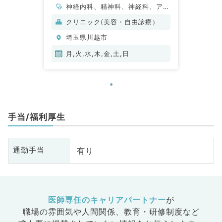
神経内科、精神科、神経科、アレ
ルギー科、リウマチ科、小児科、
クリニック(美容・自由診療）
整形外科、形成外科、美容外科、
埼玉県川越市
脳神経外科、呼吸器外科、心臓血
管外科、小児外科、皮膚科、泌尿
月,火,水,木,金,土,日
器科、産婦人科、産科、婦人科、
眼科、耳鼻咽喉科、気管食道科、
放射線科、リハビリテーション
科、麻酔科、ペインクリニック、
人工透析科、緩和ケア科、一般内
手当/福利厚生
科、循環器内科、呼吸器内科、消
化器内科、内分泌・代謝内科、腎
臓内科、老年内科、血液内科、外
有り
通勤手当
科系全般、一般外科、消化器外
科、乳腺外科、総合診療科、美容
皮膚科、健診・人間ドック、救急
科・ＩＣＵ、病理科、基礎医学
医師専任のキャリアパートナー
が
系、膠原病科、スポーツ整形外
職場の雰囲気や人間関係、
教育・研修制度など
科、大腸・肛門外科、その他、産