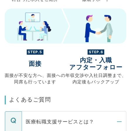
STEP.5
STEP.6
内定・入職
面接
アフターフォロー
面接が不安な方へ、
面接への
年収交渉や
入社日調整まで、
同席も
行っています
内定後もバックアップ
よくあるご質問
医療転職支援サービスとは？