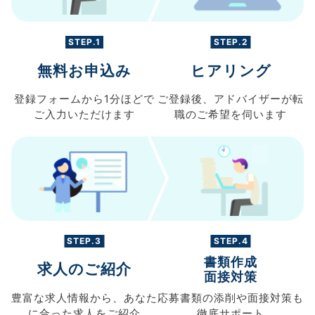
STEP.1
STEP.2
無料お申込み
ヒアリング
登録フォームから
1分ほどで
ご登録後、
アドバイザーが転
ご入力
いただけます
職の
ご希望を伺います
STEP.3
STEP.4
書類作成
求人のご紹介
面接対策
豊富な求人情報から、
あなた
応募書類の
添削や面接対策も
に合った求人を
ご紹介
徹底サポート