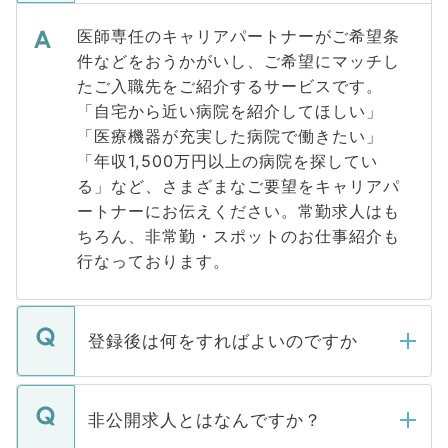
医師専任のキャリアパートナーがご希望条
件などをおうかがいし、ご希望にマッチし
たご入職先をご紹介するサービスです。
「自宅から近い病院を紹介してほしい」
「医療機器が充実した病院で働きたい」
「年収1,500万円以上の病院を探してい
る」など、さまざまなご要望をキャリアパ
ートナーにお伝えください。常勤求人はも
ちろん、非常勤・スポットのお仕事紹介も
行なっております。
登録後は何をすればよいのですか
ご登録いただきましたら、弊社担当者がご
登録内容を確認し、その後メールもしくは
非公開求人とはなんですか？
お電話にて次のステップのご案内をいたし