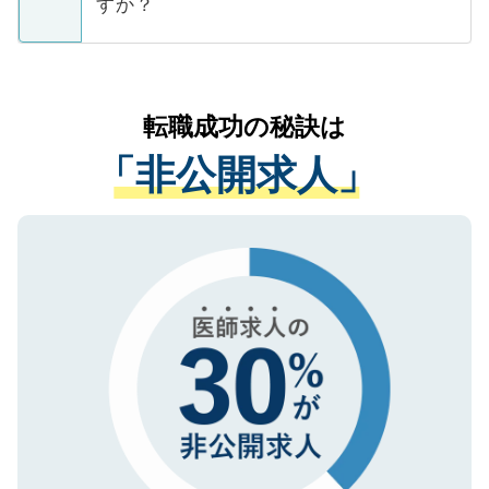
ています。
すか？
支援を目的に使用いたします。お預かりし
ているすべての個人データはご本人の許可
お気軽にご相談ください。先生専任のキャ
なく、医療機関側に開示したり、第三者に
リアパートナーが将来のご希望などをおう
提供することは一切ありません。また弊社
かがいして、現在の医療機関の状況や紹介
転職成功の秘訣は
は、個人情報の取り扱いについての厳密な
経験をまじえながら、適切なアドバイスを
管理基準を満たした事業者のみに付与され
「非公開求人」
させていただきます。すぐにご転職をされ
る、プライバシーマークを取得済みです。
ない方には、長期的なサポートが可能です
ご登録いただいた個人情報は、SSL（デー
ので、まずはご登録ください。
タ暗号化）によって保護されていますの
で、機密保持に関してもご安心ください。