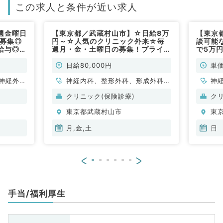
この求人と条件が近い求人
週金曜日
【東京都／武蔵村山市】☆日給8万
【東京
を募集◎
円～☆人気のクリニック外来☆毎
談可能
高給与◎人
週月・金・土曜日の募集！プライマ
で5万
幅広く診
リーにご対応いただける先生歓迎
（内科
（一般内
（一般内科・一般外科・総合診療科
日給80,000円
単価
／非常勤）
神経外
神経内科、整形外科、形成外科、
神
管外科、
脳神経外科、呼吸器外科、心臓血
科
クリニック(保険診療)
ク
般内科、
管外科、小児外科、泌尿器科、一
分
東京都武蔵村山市
東
、消化器
般内科、循環器内科、呼吸器内
、腎臓内
科、消化器内科、内分泌・代謝内
月,金,土
日
、外科系
科、腎臓内科、老年内科、血液内
外科、膠
科、外科系全般、一般外科、消化
<
>
科、大
器外科、乳腺外科、膠原病科、ス
ポーツ整形外科、大腸・肛門外
科、科目不問
手当/福利厚生