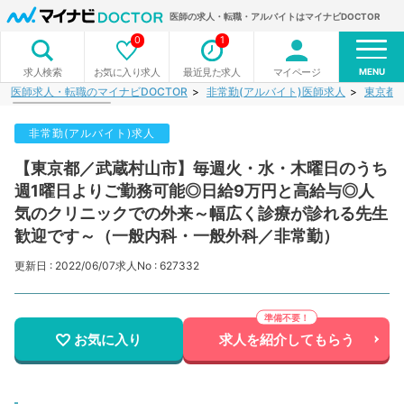
医師の求人・転職・アルバイトはマイナビDOCTOR
0
1
MENU
お気に入り求人
最近見た求人
マイページ
求人検索
医師求人・転職のマイナビDOCTOR
非常勤(アルバイト)医師求人
東京都
非常勤(アルバイト)求人
【東京都／武蔵村山市】毎週火・水・木曜日のうち
週1曜日よりご勤務可能◎日給9万円と高給与◎人
気のクリニックでの外来～幅広く診療が診れる先生
歓迎です～（一般内科・一般外科／非常勤）
更新日 : 2022/06/07
求人No : 627332
お気に入り
求人を紹介してもらう