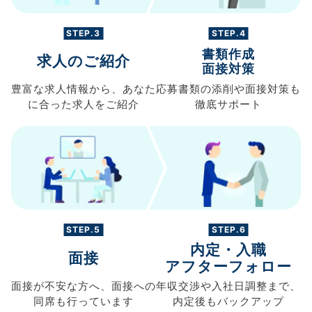
STEP.3
STEP.4
書類作成
求人のご紹介
面接対策
豊富な求人情報から、
あなた
応募書類の
添削や面接対策も
に合った求人を
ご紹介
徹底サポート
STEP.5
STEP.6
内定・入職
面接
アフターフォロー
面接が不安な方へ、
面接への
年収交渉や
入社日調整まで、
同席も
行っています
内定後もバックアップ