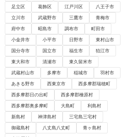
足立区
葛飾区
江戸川区
八王子市
立川市
武蔵野市
三鷹市
青梅市
府中市
昭島市
調布市
町田市
小金井市
小平市
日野市
東村山市
国分寺市
国立市
福生市
狛江市
東大和市
清瀬市
東久留米市
武蔵村山市
多摩市
稲城市
羽村市
あきる野市
西東京市
西多摩郡瑞穂町
西多摩郡日の出町
西多摩郡檜原村
西多摩郡奥多摩町
大島町
利島村
新島村
神津島村
三宅島三宅村
御蔵島村
八丈島八丈町
青ヶ島村