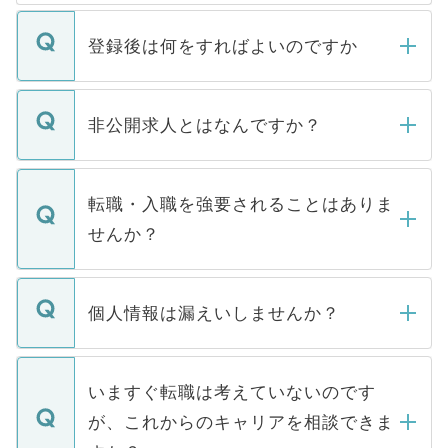
登録後は何をすればよいのですか
ご登録いただきましたら、弊社担当者がご
登録内容を確認し、その後メールもしくは
非公開求人とはなんですか？
お電話にて次のステップのご案内をいたし
ます。通常、5営業日以内にはご連絡をせて
マイナビDOCTORで取り扱っている求人の
いただきますので、しばらくお待ちくださ
うち約3割は、Webサイトからご覧いただ
転職・入職を強要されることはありま
い。
けない「非公開求人」です。非公開求人は
せんか？
下記の理由によって、一般には公開してい
ません。
転職・入職を強要することは一切ありませ
ん。また、仮に応募先から内定をいただい
個人情報は漏えいしませんか？
■応募殺到を避けるため 人気のある医療機
たとしても、ご本人が納得しない限り、内
関を公にしてしまうと、応募が殺到する場
定を承諾する必要はありません。内定先へ
個人情報が漏えいすることはありませんの
合があります。 選考を効率よく行うため
の辞退の連絡はキャリアパートナーが行い
で、ご安心ください。当サイトからの登録
いますぐ転職は考えていないのです
に、医療機関が求める条件に合った人材の
ますので、ご安心ください。
などで収集したご登録者様の個人情報は、
が、これからのキャリアを相談できま
みを人材紹介会社に依頼するケースが増え
ご本人のキャリアアップおよび転職活動の