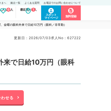
さまへ
拠点一覧
よくある質問
お電話でのお問い合わせについて
に入り求人
0
最近見た求人
1
スポット
無料登録
マイページ
、金曜の眼科外来で日給10万円（眼科／非常勤）
更新日 : 2026/07/03
求人No : 627222
来で日給10万円（眼科
合わせる