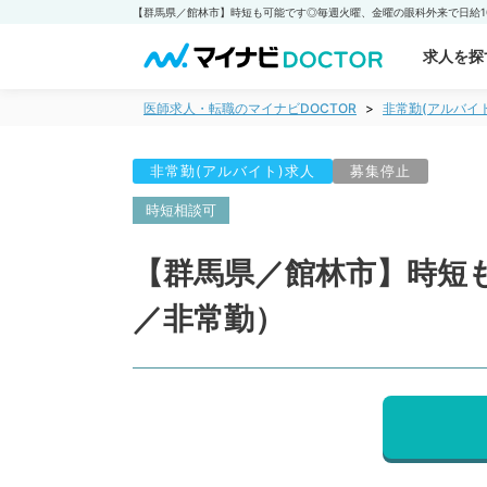
求人を探
医師求人・転職のマイナビDOCTOR
非常勤(アルバイ
非常勤(アルバイト)求人
募集停止
時短相談可
【群馬県／館林市】時短
／非常勤）