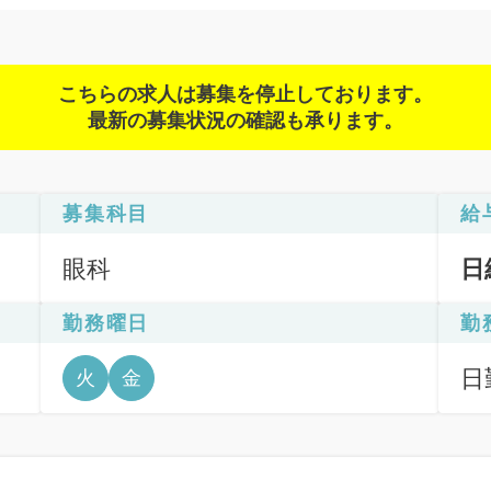
こちらの求人は募集を停止しております。
最新の募集状況の確認も承ります。
募集科目
給
眼科
日
勤務曜日
勤
日
火
金
6