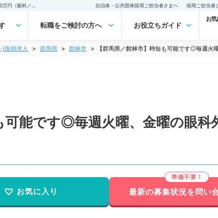
【群馬県／館林市】時短も可能です◎毎週火曜、金曜の眼科外来で日給10万円（眼科／非常勤）非常勤(アルバイト)の求人｜医師の求人・転職・アルバイトは【マイナビDOCTOR】
自治体・公共団体採用ご担当者さまへ
採用ご担当者
お気
す
転職をご検討の方へ
お役立ちガイド
ト)医師求人
群馬県
館林市
【群馬県／館林市】時短も可能です◎毎週火曜
も可能です◎毎週火曜、金曜の眼科外
お気に入り
最新の募集状況を問い