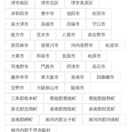
堺市南区
堺市北区
堺市美原区
岸和田市
豊中市
池田市
吹田市
泉大津市
高槻市
貝塚市
守口市
枚方市
茨木市
八尾市
泉佐野市
富田林市
寝屋川市
河内長野市
松原市
大東市
和泉市
箕面市
柏原市
羽曳野市
門真市
摂津市
高石市
藤井寺市
東大阪市
泉南市
四條畷市
交野市
大阪狭山市
阪南市
三島郡島本町
豊能郡豊能町
豊能郡能勢町
泉北郡忠岡町
泉南郡熊取町
泉南郡田尻町
泉南郡岬町
南河内郡太子町
南河内郡河南町
南河内郡千早赤阪村