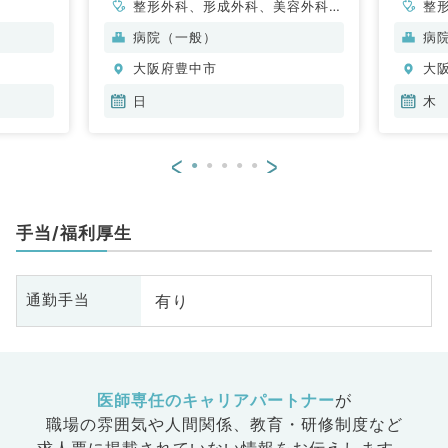
整形外科、形成外科、美容外科、
整
脳神経外科、呼吸器外科、心臓血
脳
病院（一般）
病
管外科、小児外科、泌尿器科、外
管
大阪府豊中市
大
科系全般、一般外科、消化器外
科
科、乳腺外科
科
日
木
<
>
手当/福利厚生
有り
通勤手当
医師専任のキャリアパートナー
が
職場の雰囲気や人間関係、
教育・研修制度など