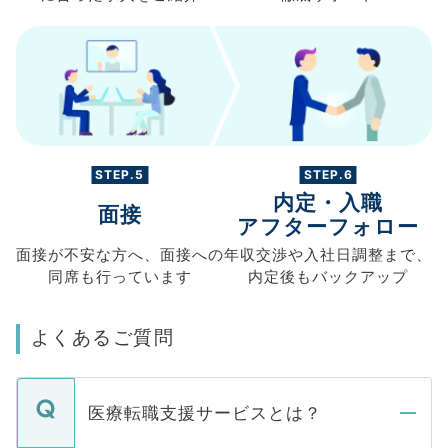
STEP.5
STEP.6
内定・入職
面接
アフターフォロー
面接が不安な方へ、
面接への
年収交渉や
入社日調整まで、
同席も
行っています
内定後もバックアップ
よくあるご質問
医療転職支援サービスとは？