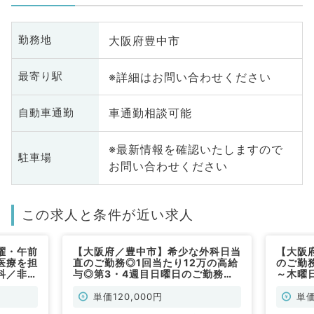
大阪府豊中市
勤務地
※詳細はお問い合わせください
最寄り駅
車通勤相談可能
自動車通勤
※最新情報を確認いたしますので
駐車場
お問い合わせください
この求人と条件が近い求人
曜・午前
【大阪府／豊中市】希少な外科日当
【大阪
医療を担
直のご勤務◎1回当たり12万の高給
のご勤
科／非常
与◎第3・4週目日曜日のご勤務で
～木曜
す（外科系／日当直）
（外科
単価120,000円
単価