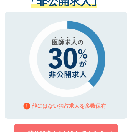
「非公開求人」
る、プライバシーマークを取得済みです。
ない方には、長期的なサポートが可能です
ご登録いただいた個人情報は、SSL（デー
ので、まずはご登録ください。
タ暗号化）によって保護されていますの
で、機密保持に関してもご安心ください。
他にはない独占求人を多数保有