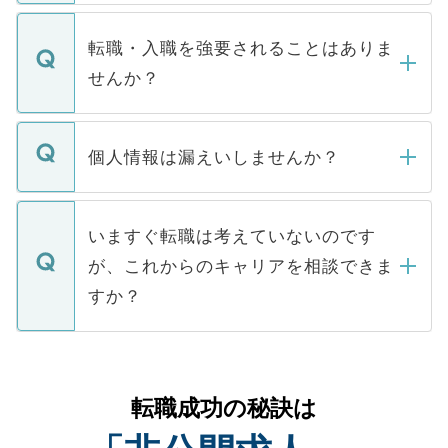
ます。通常、5営業日以内にはご連絡をせて
マイナビDOCTORで取り扱っている求人の
いただきますので、しばらくお待ちくださ
うち約3割は、Webサイトからご覧いただ
転職・入職を強要されることはありま
い。
けない「非公開求人」です。非公開求人は
せんか？
下記の理由によって、一般には公開してい
ません。
転職・入職を強要することは一切ありませ
ん。また、仮に応募先から内定をいただい
個人情報は漏えいしませんか？
■応募殺到を避けるため 人気のある医療機
たとしても、ご本人が納得しない限り、内
関を公にしてしまうと、応募が殺到する場
定を承諾する必要はありません。内定先へ
個人情報が漏えいすることはありませんの
合があります。 選考を効率よく行うため
の辞退の連絡はキャリアパートナーが行い
で、ご安心ください。当サイトからの登録
いますぐ転職は考えていないのです
に、医療機関が求める条件に合った人材の
ますので、ご安心ください。
などで収集したご登録者様の個人情報は、
が、これからのキャリアを相談できま
みを人材紹介会社に依頼するケースが増え
ご本人のキャリアアップおよび転職活動の
ています。
すか？
支援を目的に使用いたします。お預かりし
ているすべての個人データはご本人の許可
お気軽にご相談ください。先生専任のキャ
なく、医療機関側に開示したり、第三者に
リアパートナーが将来のご希望などをおう
提供することは一切ありません。また弊社
かがいして、現在の医療機関の状況や紹介
転職成功の秘訣は
は、個人情報の取り扱いについての厳密な
経験をまじえながら、適切なアドバイスを
管理基準を満たした事業者のみに付与され
させていただきます。すぐにご転職をされ