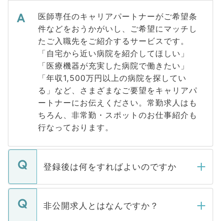
医師専任のキャリアパートナーがご希望条
件などをおうかがいし、ご希望にマッチし
たご入職先をご紹介するサービスです。
「自宅から近い病院を紹介してほしい」
「医療機器が充実した病院で働きたい」
「年収1,500万円以上の病院を探してい
る」など、さまざまなご要望をキャリアパ
ートナーにお伝えください。常勤求人はも
ちろん、非常勤・スポットのお仕事紹介も
行なっております。
登録後は何をすればよいのですか
ご登録いただきましたら、弊社担当者がご
登録内容を確認し、その後メールもしくは
非公開求人とはなんですか？
お電話にて次のステップのご案内をいたし