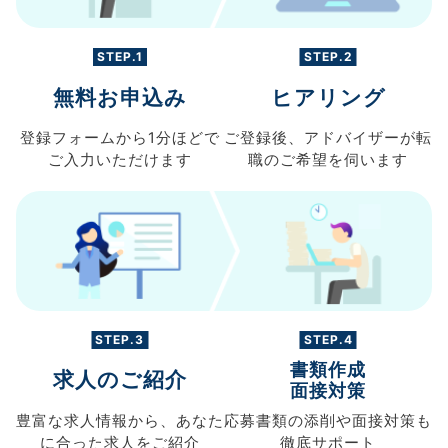
STEP.1
STEP.2
無料お申込み
ヒアリング
登録フォームから
1分ほどで
ご登録後、
アドバイザーが転
ご入力
いただけます
職の
ご希望を伺います
STEP.3
STEP.4
書類作成
求人のご紹介
面接対策
豊富な求人情報から、
あなた
応募書類の
添削や面接対策も
に合った求人を
ご紹介
徹底サポート