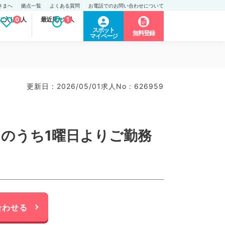
さまへ
拠点一覧
よくある質問
お電話でのお問い合わせについて
に入り求人
0
最近見た求人
1
スポット
無料登録
マイページ
更新日 : 2026/05/01
求人No : 626959
日のうち1曜日よりご勤務
合わせる