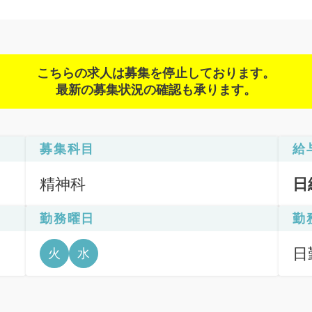
こちらの求人は募集を停止しております。
最新の募集状況の確認も承ります。
募集科目
給
精神科
日
勤務曜日
勤
日
火
水
6