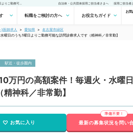
【愛知県／名古屋市】1回10万円の高額案件！毎週火・水曜日のうち1曜日よりご勤務可能な訪問診療求人です（精神科／非常勤】非常勤(アルバイト)の求人｜医師の求人・転職・アルバイトは【マイナビDOCTOR】
自治体・公共団体採用ご担当者さまへ
採用ご担当者
お気
す
転職をご検討の方へ
お役立ちガイド
ト)医師求人
愛知県
名古屋市緑区
・水曜日のうち1曜日よりご勤務可能な訪問診療求人です（精神科／非常勤】
駅近・徒歩圏内
10万円の高額案件！毎週火・水曜
（精神科／非常勤】
お気に入り
最新の募集状況を問い