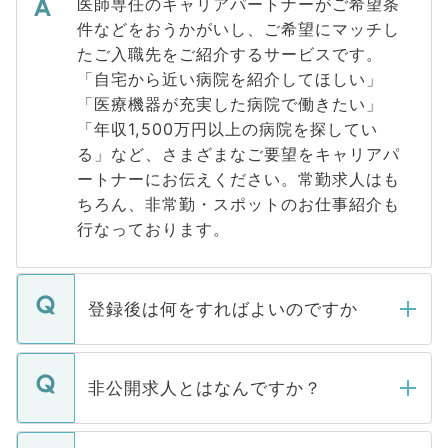
医師専任のキャリアパートナーがご希望条
件などをおうかがいし、ご希望にマッチし
たご入職先をご紹介するサービスです。
「自宅から近い病院を紹介してほしい」
「医療機器が充実した病院で働きたい」
「年収1,500万円以上の病院を探してい
る」など、さまざまなご要望をキャリアパ
ートナーにお伝えください。常勤求人はも
ちろん、非常勤・スポットのお仕事紹介も
行なっております。
登録後は何をすればよいのですか
ご登録いただきましたら、弊社担当者がご
登録内容を確認し、その後メールもしくは
非公開求人とはなんですか？
お電話にて次のステップのご案内をいたし
ます。通常、5営業日以内にはご連絡をせて
マイナビDOCTORで取り扱っている求人の