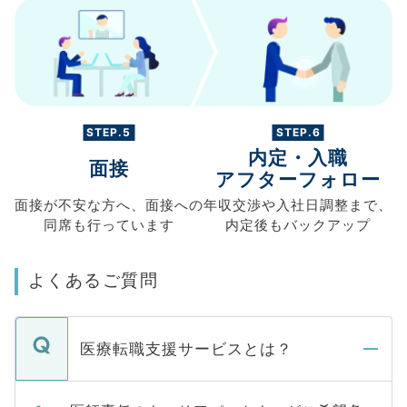
STEP.5
STEP.6
内定・入職
面接
アフターフォロー
面接が不安な方へ、
面接への
年収交渉や
入社日調整まで、
同席も
行っています
内定後もバックアップ
よくあるご質問
医療転職支援サービスとは？