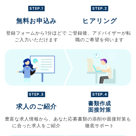
STEP.1
STEP.2
無料お申込み
ヒアリング
登録フォームから
1分ほどで
ご登録後、
アドバイザーが転
ご入力
いただけます
職の
ご希望を伺います
STEP.3
STEP.4
書類作成
求人のご紹介
面接対策
豊富な求人情報から、
あなた
応募書類の
添削や面接対策も
に合った求人を
ご紹介
徹底サポート