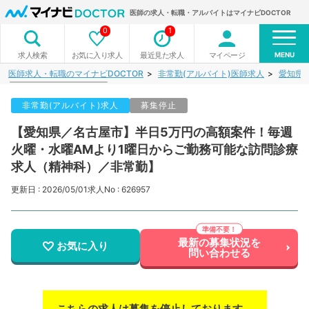
医師の求人・転職・アルバイトはマイナビDOCTOR
0
1
MENU
お気に入り求人
最近見た求人
マイページ
求人検索
医師求人・転職のマイナビDOCTOR
非常勤(アルバイト)医師求人
愛知県
非常勤(アルバイト)求人
募集停止
【愛知県／名古屋市】半日5万円の高額案件！毎週
火曜・水曜AMより1曜日からご勤務可能な訪問診療
求人（精神科）／非常勤】
更新日 : 2026/05/01
求人No : 626957
最新の募集状況を
お気に入り
問い合わせる
こちらの求人は募集を停止しております。