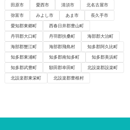
田原市
愛西市
清須市
北名古屋市
弥富市
みよし市
あま市
長久手市
愛知郡東郷町
西春日井郡豊山町
丹羽郡大口町
丹羽郡扶桑町
海部郡大治町
海部郡蟹江町
海部郡飛島村
知多郡阿久比町
知多郡東浦町
知多郡南知多町
知多郡美浜町
知多郡武豊町
額田郡幸田町
北設楽郡設楽町
北設楽郡東栄町
北設楽郡豊根村