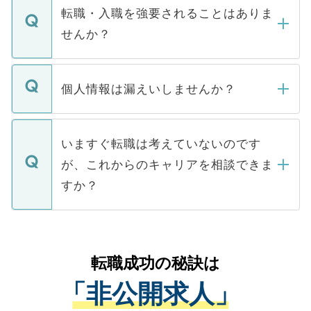
いただきますので、しばらくお待ちくださ
うち約3割は、Webサイトからご覧いただ
転職・入職を強要されることはありま
い。
けない「非公開求人」です。非公開求人は
せんか？
下記の理由によって、一般には公開してい
ません。
転職・入職を強要することは一切ありませ
ん。また、仮に応募先から内定をいただい
個人情報は漏えいしませんか？
■応募殺到を避けるため 人気のある医療機
たとしても、ご本人が納得しない限り、内
関を公にしてしまうと、応募が殺到する場
定を承諾する必要はありません。内定先へ
個人情報が漏えいすることはありませんの
合があります。 選考を効率よく行うため
の辞退の連絡はキャリアパートナーが行い
で、ご安心ください。当サイトからの登録
いますぐ転職は考えていないのです
に、医療機関が求める条件に合った人材の
ますので、ご安心ください。
などで収集したご登録者様の個人情報は、
が、これからのキャリアを相談できま
みを人材紹介会社に依頼するケースが増え
ご本人のキャリアアップおよび転職活動の
ています。
すか？
支援を目的に使用いたします。お預かりし
ているすべての個人データはご本人の許可
お気軽にご相談ください。先生専任のキャ
なく、医療機関側に開示したり、第三者に
リアパートナーが将来のご希望などをおう
提供することは一切ありません。また弊社
かがいして、現在の医療機関の状況や紹介
転職成功の秘訣は
は、個人情報の取り扱いについての厳密な
経験をまじえながら、適切なアドバイスを
管理基準を満たした事業者のみに付与され
「非公開求人」
させていただきます。すぐにご転職をされ
る、プライバシーマークを取得済みです。
ない方には、長期的なサポートが可能です