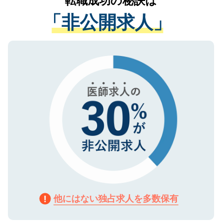
転職成功の秘訣は
経験をまじえながら、適切なアドバイスを
管理基準を満たした事業者のみに付与され
「非公開求人」
させていただきます。すぐにご転職をされ
る、プライバシーマークを取得済みです。
ない方には、長期的なサポートが可能です
ご登録いただいた個人情報は、SSL（デー
ので、まずはご登録ください。
タ暗号化）によって保護されていますの
で、機密保持に関してもご安心ください。
他にはない独占求人を多数保有