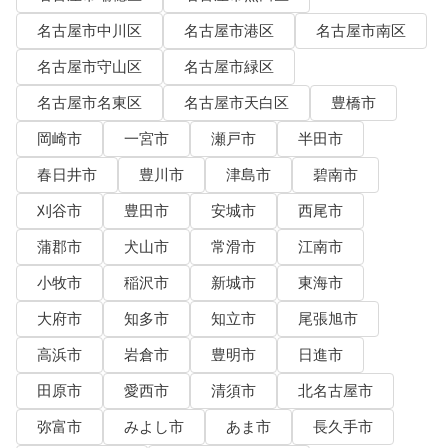
名古屋市中川区
名古屋市港区
名古屋市南区
名古屋市守山区
名古屋市緑区
名古屋市名東区
名古屋市天白区
豊橋市
岡崎市
一宮市
瀬戸市
半田市
春日井市
豊川市
津島市
碧南市
刈谷市
豊田市
安城市
西尾市
蒲郡市
犬山市
常滑市
江南市
小牧市
稲沢市
新城市
東海市
大府市
知多市
知立市
尾張旭市
高浜市
岩倉市
豊明市
日進市
田原市
愛西市
清須市
北名古屋市
弥富市
みよし市
あま市
長久手市