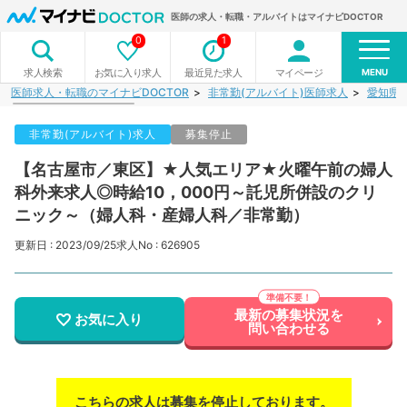
医師の求人・転職・アルバイトはマイナビDOCTOR
0
1
MENU
お気に入り求人
最近見た求人
マイページ
求人検索
医師求人・転職のマイナビDOCTOR
非常勤(アルバイト)医師求人
愛知県
非常勤(アルバイト)求人
募集停止
【名古屋市／東区】★人気エリア★火曜午前の婦人
科外来求人◎時給10，000円～託児所併設のクリ
ニック～（婦人科・産婦人科／非常勤）
更新日 : 2023/09/25
求人No : 626905
最新の募集状況を
お気に入り
問い合わせる
こちらの求人は募集を停止しております。