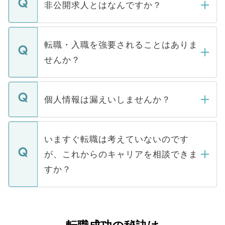
登録内容を確認し、その後メールもしくは
非公開求人とはなんですか？
お電話にて次のステップのご案内をいたし
ます。通常、5営業日以内にはご連絡をせて
マイナビDOCTORで取り扱っている求人の
いただきますので、しばらくお待ちくださ
うち約3割は、Webサイトからご覧いただ
転職・入職を強要されることはありま
い。
けない「非公開求人」です。非公開求人は
せんか？
下記の理由によって、一般には公開してい
ません。
転職・入職を強要することは一切ありませ
ん。また、仮に応募先から内定をいただい
個人情報は漏えいしませんか？
■応募殺到を避けるため 人気のある医療機
たとしても、ご本人が納得しない限り、内
関を公にしてしまうと、応募が殺到する場
定を承諾する必要はありません。内定先へ
個人情報が漏えいすることはありませんの
合があります。 選考を効率よく行うため
の辞退の連絡はキャリアパートナーが行い
で、ご安心ください。当サイトからの登録
いますぐ転職は考えていないのです
に、医療機関が求める条件に合った人材の
ますので、ご安心ください。
などで収集したご登録者様の個人情報は、
が、これからのキャリアを相談できま
みを人材紹介会社に依頼するケースが増え
ご本人のキャリアアップおよび転職活動の
ています。
すか？
支援を目的に使用いたします。お預かりし
ているすべての個人データはご本人の許可
お気軽にご相談ください。先生専任のキャ
なく、医療機関側に開示したり、第三者に
リアパートナーが将来のご希望などをおう
提供することは一切ありません。また弊社
かがいして、現在の医療機関の状況や紹介
は、個人情報の取り扱いについての厳密な