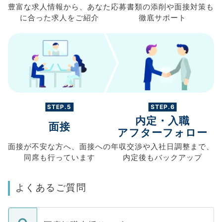
豊富な求人情報から、
あなた
応募書類の
添削や面接対策も
に合った求人を
ご紹介
徹底サポート
STEP.5
STEP.6
内定・入職
面接
アフターフォロー
面接が不安な方へ、
面接への
年収交渉や
入社日調整まで、
同席も
行っています
内定後もバックアップ
よくあるご質問