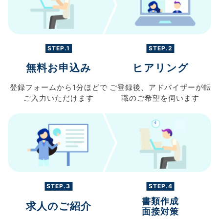
STEP.1
STEP.2
無料お申込み
ヒアリング
登録フォームから
1分ほどで
ご登録後、
アドバイザーが転
ご入力
いただけます
職の
ご希望を伺います
STEP.3
STEP.4
書類作成
求人のご紹介
面接対策