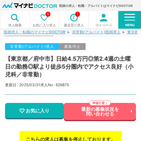
医師の求人・転職・アルバイトはマイナビDOCTOR
0
1
MENU
お気に入り求人
最近見た求人
マイページ
求人検索
医師求人・転職のマイナビDOCTOR
非常勤(アルバイト)医師求人
東京都
非常勤(アルバイト)求人
募集停止
【東京都／府中市】日給4.5万円◎第2.4週の土曜
日の勤務◎駅より徒歩5分圏内でアクセス良好（小
児科／非常勤）
更新日 : 2025/03/31
求人No : 626875
最新の募集状況を
お気に入り
問い合わせる
こちらの求人は募集を停止しております。