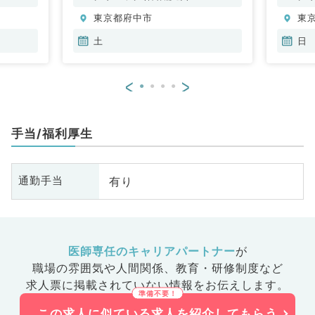
東京都府中市
東
土
日
<
>
手当/福利厚生
有り
通勤手当
医師専任のキャリアパートナー
が
職場の雰囲気や人間関係、
教育・研修制度など
求人票に掲載されていない情報をお伝えします。
この求人に似ている求人を紹介してもらう