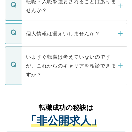
うち約3割は、Webサイトからご覧いただ
転職・入職を強要されることはありま
い。
けない「非公開求人」です。非公開求人は
せんか？
下記の理由によって、一般には公開してい
ません。
転職・入職を強要することは一切ありませ
ん。また、仮に応募先から内定をいただい
個人情報は漏えいしませんか？
■応募殺到を避けるため 人気のある医療機
たとしても、ご本人が納得しない限り、内
関を公にしてしまうと、応募が殺到する場
定を承諾する必要はありません。内定先へ
個人情報が漏えいすることはありませんの
合があります。 選考を効率よく行うため
の辞退の連絡はキャリアパートナーが行い
で、ご安心ください。当サイトからの登録
いますぐ転職は考えていないのです
に、医療機関が求める条件に合った人材の
ますので、ご安心ください。
などで収集したご登録者様の個人情報は、
が、これからのキャリアを相談できま
みを人材紹介会社に依頼するケースが増え
ご本人のキャリアアップおよび転職活動の
ています。
すか？
支援を目的に使用いたします。お預かりし
ているすべての個人データはご本人の許可
お気軽にご相談ください。先生専任のキャ
なく、医療機関側に開示したり、第三者に
リアパートナーが将来のご希望などをおう
提供することは一切ありません。また弊社
かがいして、現在の医療機関の状況や紹介
転職成功の秘訣は
は、個人情報の取り扱いについての厳密な
経験をまじえながら、適切なアドバイスを
管理基準を満たした事業者のみに付与され
「非公開求人」
させていただきます。すぐにご転職をされ
る、プライバシーマークを取得済みです。
ない方には、長期的なサポートが可能です
ご登録いただいた個人情報は、SSL（デー