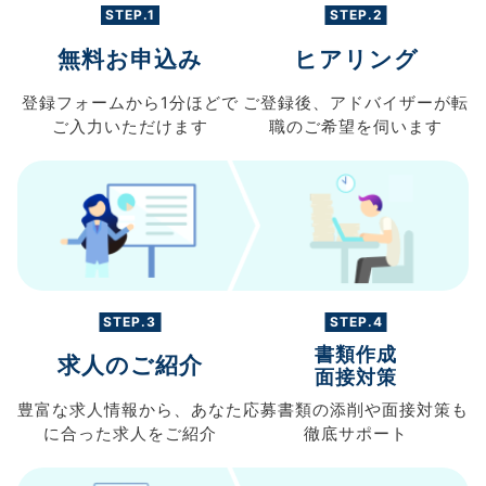
STEP.1
STEP.2
無料お申込み
ヒアリング
登録フォームから
1分ほどで
ご登録後、
アドバイザーが転
ご入力
いただけます
職の
ご希望を伺います
STEP.3
STEP.4
書類作成
求人のご紹介
面接対策
豊富な求人情報から、
あなた
応募書類の
添削や面接対策も
に合った求人を
ご紹介
徹底サポート