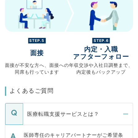
STEP.5
STEP.6
内定・入職
面接
アフターフォロー
面接が不安な方へ、
面接への
年収交渉や
入社日調整まで、
同席も
行っています
内定後もバックアップ
よくあるご質問
医療転職支援サービスとは？
医師専任のキャリアパートナーがご希望条