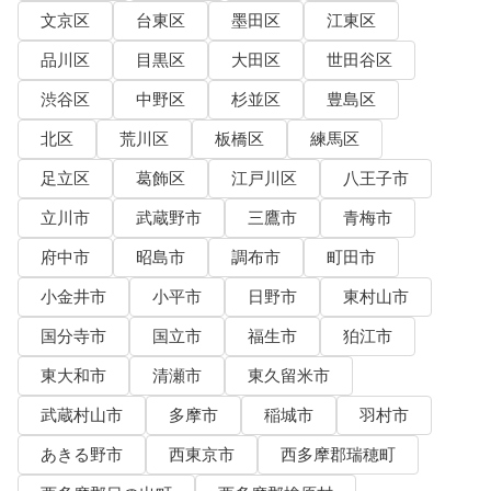
文京区
台東区
墨田区
江東区
品川区
目黒区
大田区
世田谷区
渋谷区
中野区
杉並区
豊島区
北区
荒川区
板橋区
練馬区
足立区
葛飾区
江戸川区
八王子市
立川市
武蔵野市
三鷹市
青梅市
府中市
昭島市
調布市
町田市
小金井市
小平市
日野市
東村山市
国分寺市
国立市
福生市
狛江市
東大和市
清瀬市
東久留米市
武蔵村山市
多摩市
稲城市
羽村市
あきる野市
西東京市
西多摩郡瑞穂町