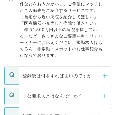
件などをおうかがいし、ご希望にマッチし
たご入職先をご紹介するサービスです。
「自宅から近い病院を紹介してほしい」
「医療機器が充実した病院で働きたい」
「年収1,500万円以上の病院を探してい
る」など、さまざまなご要望をキャリアパ
ートナーにお伝えください。常勤求人はも
ちろん、非常勤・スポットのお仕事紹介も
行なっております。
登録後は何をすればよいのですか
ご登録いただきましたら、弊社担当者がご
登録内容を確認し、その後メールもしくは
非公開求人とはなんですか？
お電話にて次のステップのご案内をいたし
ます。通常、5営業日以内にはご連絡をせて
マイナビDOCTORで取り扱っている求人の
いただきますので、しばらくお待ちくださ