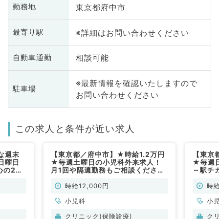
東京都府中市
勤務地
※詳細はお問い合わせください
最寄り駅
相談可能
自動車通勤
※最新情報を確認いたしますので
駐車場
お問い合わせください
この求人と条件が近い求人
な週末
【東京都／府中市】★時給1.2万円
【東京
日曜日
★毎週土曜日の小児科外来求人！
★毎週
心の2診
月1回や隔週勤務もご相談ください
～駅チ
なクリニ
◎～駅チカクリニックです～（小児
／非常
勤）
科／非常勤）
時給12,000円
時給
小児科
小
クリニック(保険診療)
ク