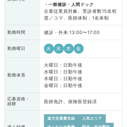
一般健診・人間ドック
企業従業員対象、受診者数15名程
度／コマ、医師体制：1名体制
健診・外来:13:00〜17:00
勤務時間
火
水
木
金
勤務曜日
火曜日 : 日勤午後
水曜日 : 日勤午後
勤務体系
木曜日 : 日勤午後
金曜日 : 日勤午後
応募資格・
医師免許、保険医登録済
経験
遠方交通費支給
人気エリア
求人特徴
ゆったりめ勤務
駅近・徒歩圏内