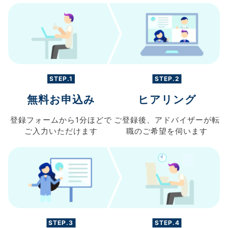
STEP.1
STEP.2
無料お申込み
ヒアリング
登録フォームから
1分ほどで
ご登録後、
アドバイザーが転
ご入力
いただけます
職の
ご希望を伺います
STEP.3
STEP.4