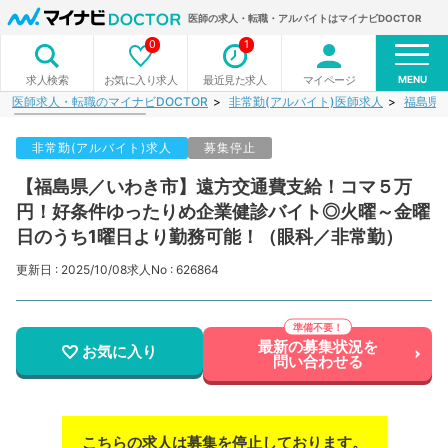
医師の求人・転職・アルバイトはマイナビDOCTOR
0
1
MENU
お気に入り求人
最近見た求人
マイページ
求人検索
医師求人・転職のマイナビDOCTOR
非常勤(アルバイト)医師求人
福島県
非常勤(アルバイト)求人
募集停止
【福島県／いわき市】遠方交通費支給！コマ５万
円！好条件ゆったりめ企業健診バイト◎火曜～金曜
日のうち1曜日より勤務可能！（眼科／非常勤）
更新日 : 2025/10/08
求人No : 626864
最新の募集状況を
お気に入り
問い合わせる
こちらの求人は募集を停止しております。