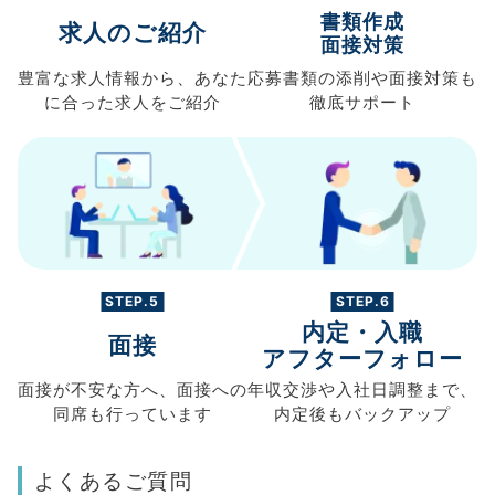
書類作成
求人のご紹介
面接対策
豊富な求人情報から、
あなた
応募書類の
添削や面接対策も
に合った求人を
ご紹介
徹底サポート
STEP.5
STEP.6
内定・入職
面接
アフターフォロー
面接が不安な方へ、
面接への
年収交渉や
入社日調整まで、
同席も
行っています
内定後もバックアップ
よくあるご質問