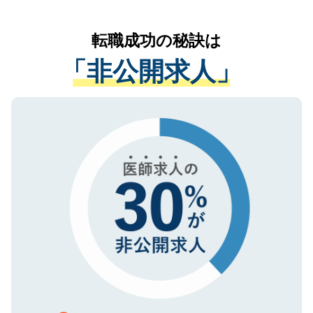
なく、医療機関側に開示したり、第三者に
リアパートナーが将来のご希望などをおう
提供することは一切ありません。また弊社
かがいして、現在の医療機関の状況や紹介
転職成功の秘訣は
は、個人情報の取り扱いについての厳密な
経験をまじえながら、適切なアドバイスを
管理基準を満たした事業者のみに付与され
「非公開求人」
させていただきます。すぐにご転職をされ
る、プライバシーマークを取得済みです。
ない方には、長期的なサポートが可能です
ご登録いただいた個人情報は、SSL（デー
ので、まずはご登録ください。
タ暗号化）によって保護されていますの
で、機密保持に関してもご安心ください。