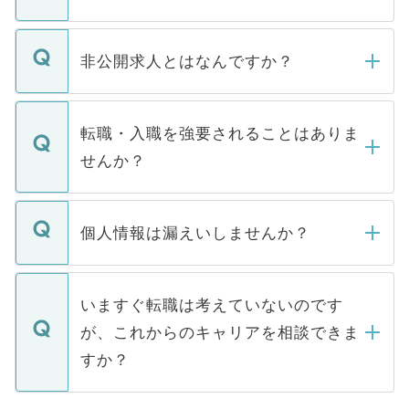
ご登録いただきましたら、弊社担当者がご
登録内容を確認し、その後メールもしくは
非公開求人とはなんですか？
お電話にて次のステップのご案内をいたし
ます。通常、5営業日以内にはご連絡をせて
マイナビDOCTORで取り扱っている求人の
いただきますので、しばらくお待ちくださ
うち約3割は、Webサイトからご覧いただ
転職・入職を強要されることはありま
い。
けない「非公開求人」です。非公開求人は
せんか？
下記の理由によって、一般には公開してい
ません。
転職・入職を強要することは一切ありませ
ん。また、仮に応募先から内定をいただい
個人情報は漏えいしませんか？
■応募殺到を避けるため 人気のある医療機
たとしても、ご本人が納得しない限り、内
関を公にしてしまうと、応募が殺到する場
定を承諾する必要はありません。内定先へ
個人情報が漏えいすることはありませんの
合があります。 選考を効率よく行うため
の辞退の連絡はキャリアパートナーが行い
で、ご安心ください。当サイトからの登録
いますぐ転職は考えていないのです
に、医療機関が求める条件に合った人材の
ますので、ご安心ください。
などで収集したご登録者様の個人情報は、
が、これからのキャリアを相談できま
みを人材紹介会社に依頼するケースが増え
ご本人のキャリアアップおよび転職活動の
ています。
すか？
支援を目的に使用いたします。お預かりし
ているすべての個人データはご本人の許可
お気軽にご相談ください。先生専任のキャ