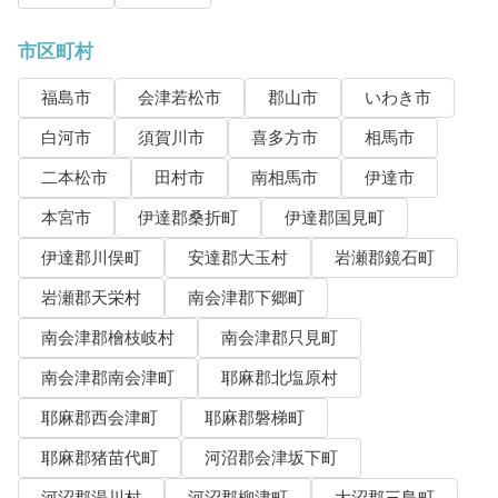
市区町村
福島市
会津若松市
郡山市
いわき市
白河市
須賀川市
喜多方市
相馬市
二本松市
田村市
南相馬市
伊達市
本宮市
伊達郡桑折町
伊達郡国見町
伊達郡川俣町
安達郡大玉村
岩瀬郡鏡石町
岩瀬郡天栄村
南会津郡下郷町
南会津郡檜枝岐村
南会津郡只見町
南会津郡南会津町
耶麻郡北塩原村
耶麻郡西会津町
耶麻郡磐梯町
耶麻郡猪苗代町
河沼郡会津坂下町