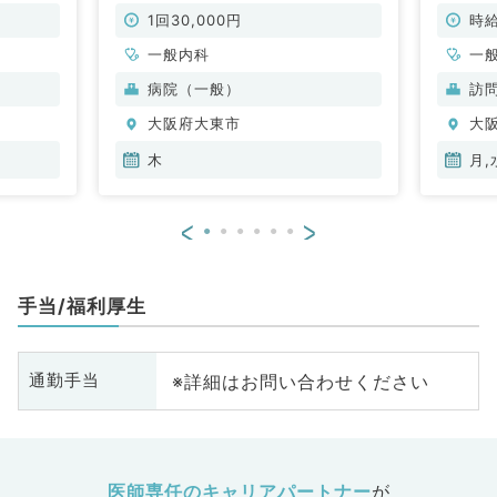
核病院にて外来のお仕事です！（一
10,0
般内科／非常勤）
事です
1回30,000円
時給
一般内科
一
病院（一般）
訪
大阪府大東市
大
木
月,
<
>
手当/福利厚生
※詳細はお問い合わせください
通勤手当
医師専任のキャリアパートナー
が