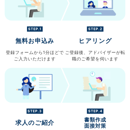
STEP.1
STEP.2
無料お申込み
ヒアリング
登録フォームから
1分ほどで
ご登録後、
アドバイザーが転
ご入力
いただけます
職の
ご希望を伺います
STEP.3
STEP.4
書類作成
求人のご紹介
面接対策