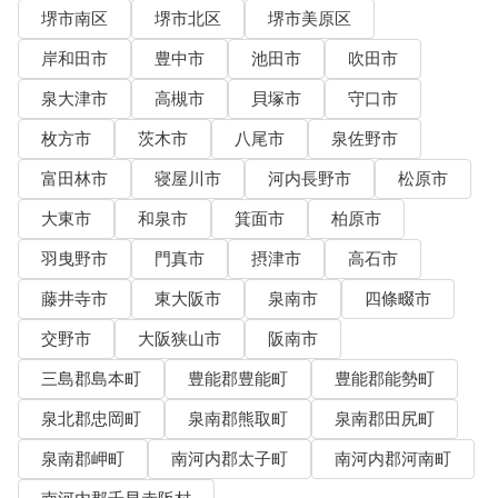
堺市南区
堺市北区
堺市美原区
岸和田市
豊中市
池田市
吹田市
泉大津市
高槻市
貝塚市
守口市
枚方市
茨木市
八尾市
泉佐野市
富田林市
寝屋川市
河内長野市
松原市
大東市
和泉市
箕面市
柏原市
羽曳野市
門真市
摂津市
高石市
藤井寺市
東大阪市
泉南市
四條畷市
交野市
大阪狭山市
阪南市
三島郡島本町
豊能郡豊能町
豊能郡能勢町
泉北郡忠岡町
泉南郡熊取町
泉南郡田尻町
泉南郡岬町
南河内郡太子町
南河内郡河南町