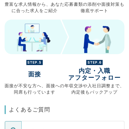
豊富な求人情報から、
あなた
応募書類の
添削や面接対策も
に合った求人を
ご紹介
徹底サポート
STEP.5
STEP.6
内定・入職
面接
アフターフォロー
面接が不安な方へ、
面接への
年収交渉や
入社日調整まで、
同席も
行っています
内定後もバックアップ
よくあるご質問