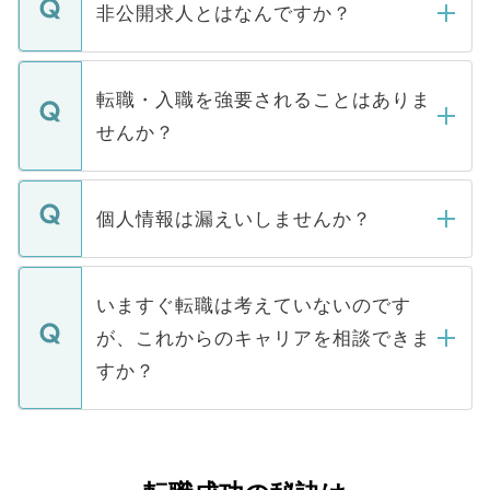
登録内容を確認し、その後メールもしくは
非公開求人とはなんですか？
お電話にて次のステップのご案内をいたし
ます。通常、5営業日以内にはご連絡をせて
マイナビDOCTORで取り扱っている求人の
いただきますので、しばらくお待ちくださ
うち約3割は、Webサイトからご覧いただ
転職・入職を強要されることはありま
い。
けない「非公開求人」です。非公開求人は
せんか？
下記の理由によって、一般には公開してい
ません。
転職・入職を強要することは一切ありませ
ん。また、仮に応募先から内定をいただい
個人情報は漏えいしませんか？
■応募殺到を避けるため 人気のある医療機
たとしても、ご本人が納得しない限り、内
関を公にしてしまうと、応募が殺到する場
定を承諾する必要はありません。内定先へ
個人情報が漏えいすることはありませんの
合があります。 選考を効率よく行うため
の辞退の連絡はキャリアパートナーが行い
で、ご安心ください。当サイトからの登録
いますぐ転職は考えていないのです
に、医療機関が求める条件に合った人材の
ますので、ご安心ください。
などで収集したご登録者様の個人情報は、
が、これからのキャリアを相談できま
みを人材紹介会社に依頼するケースが増え
ご本人のキャリアアップおよび転職活動の
ています。
すか？
支援を目的に使用いたします。お預かりし
ているすべての個人データはご本人の許可
お気軽にご相談ください。先生専任のキャ
なく、医療機関側に開示したり、第三者に
リアパートナーが将来のご希望などをおう
提供することは一切ありません。また弊社
かがいして、現在の医療機関の状況や紹介