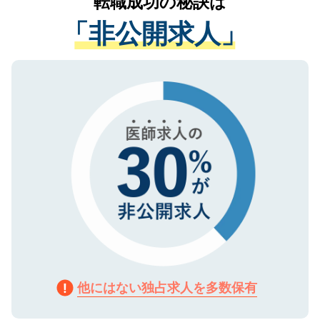
転職成功の秘訣は
は、個人情報の取り扱いについての厳密な
経験をまじえながら、適切なアドバイスを
管理基準を満たした事業者のみに付与され
「非公開求人」
させていただきます。すぐにご転職をされ
る、プライバシーマークを取得済みです。
ない方には、長期的なサポートが可能です
ご登録いただいた個人情報は、SSL（デー
ので、まずはご登録ください。
タ暗号化）によって保護されていますの
で、機密保持に関してもご安心ください。
他にはない独占求人を多数保有