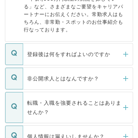
る」など、さまざまなご要望をキャリアパ
ートナーにお伝えください。常勤求人はも
ちろん、非常勤・スポットのお仕事紹介も
行なっております。
登録後は何をすればよいのですか
ご登録いただきましたら、弊社担当者がご
登録内容を確認し、その後メールもしくは
非公開求人とはなんですか？
お電話にて次のステップのご案内をいたし
ます。通常、5営業日以内にはご連絡をせて
マイナビDOCTORで取り扱っている求人の
いただきますので、しばらくお待ちくださ
うち約3割は、Webサイトからご覧いただ
転職・入職を強要されることはありま
い。
けない「非公開求人」です。非公開求人は
せんか？
下記の理由によって、一般には公開してい
ません。
転職・入職を強要することは一切ありませ
ん。また、仮に応募先から内定をいただい
個人情報は漏えいしませんか？