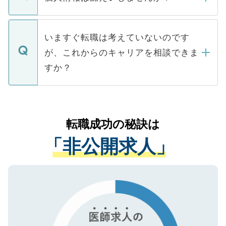
■応募殺到を避けるため 人気のある医療機
たとしても、ご本人が納得しない限り、内
関を公にしてしまうと、応募が殺到する場
定を承諾する必要はありません。内定先へ
個人情報が漏えいすることはありませんの
合があります。 選考を効率よく行うため
の辞退の連絡はキャリアパートナーが行い
で、ご安心ください。当サイトからの登録
いますぐ転職は考えていないのです
に、医療機関が求める条件に合った人材の
ますので、ご安心ください。
などで収集したご登録者様の個人情報は、
が、これからのキャリアを相談できま
みを人材紹介会社に依頼するケースが増え
ご本人のキャリアアップおよび転職活動の
ています。
すか？
支援を目的に使用いたします。お預かりし
ているすべての個人データはご本人の許可
お気軽にご相談ください。先生専任のキャ
なく、医療機関側に開示したり、第三者に
リアパートナーが将来のご希望などをおう
提供することは一切ありません。また弊社
かがいして、現在の医療機関の状況や紹介
転職成功の秘訣は
は、個人情報の取り扱いについての厳密な
経験をまじえながら、適切なアドバイスを
管理基準を満たした事業者のみに付与され
「非公開求人」
させていただきます。すぐにご転職をされ
る、プライバシーマークを取得済みです。
ない方には、長期的なサポートが可能です
ご登録いただいた個人情報は、SSL（デー
ので、まずはご登録ください。
タ暗号化）によって保護されていますの
で、機密保持に関してもご安心ください。