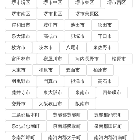
堺市堺区
堺市中区
堺市東区
堺市西区
堺市南区
堺市北区
堺市美原区
岸和田市
豊中市
池田市
吹田市
泉大津市
高槻市
貝塚市
守口市
枚方市
茨木市
八尾市
泉佐野市
富田林市
寝屋川市
河内長野市
松原市
大東市
和泉市
箕面市
柏原市
羽曳野市
門真市
摂津市
高石市
藤井寺市
東大阪市
泉南市
四條畷市
交野市
大阪狭山市
阪南市
三島郡島本町
豊能郡豊能町
豊能郡能勢町
泉北郡忠岡町
泉南郡熊取町
泉南郡田尻町
泉南郡岬町
南河内郡太子町
南河内郡河南町