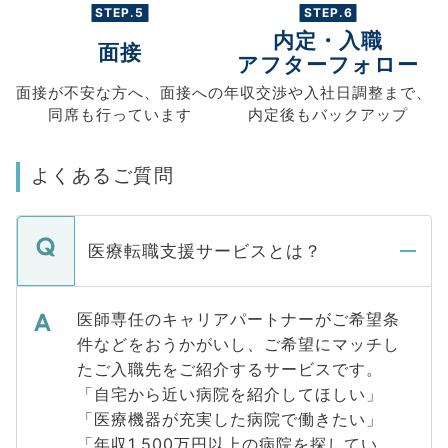
STEP.5
STEP.6
内定・入職
面接
アフターフォロー
面接が不安な方へ、
面接への
年収交渉や
入社日調整まで、
同席も
行っています
内定後もバックアップ
よくあるご質問
医療転職支援サービスとは？
医師専任のキャリアパートナーがご希望条
件などをおうかがいし、ご希望にマッチし
たご入職先をご紹介するサービスです。
「自宅から近い病院を紹介してほしい」
「医療機器が充実した病院で働きたい」
「年収1,500万円以上の病院を探してい