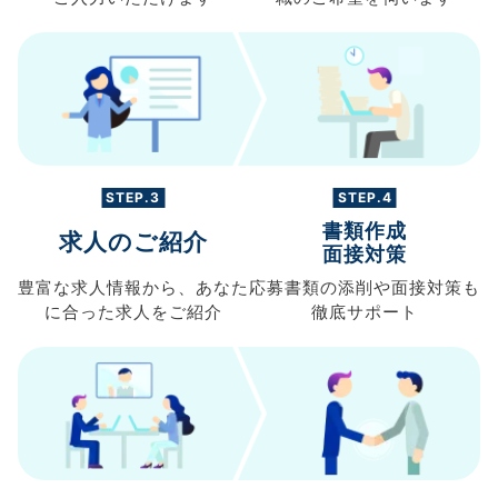
STEP.3
STEP.4
書類作成
求人のご紹介
面接対策
豊富な求人情報から、
あなた
応募書類の
添削や面接対策も
に合った求人を
ご紹介
徹底サポート