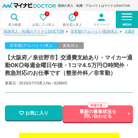
医師の求人・転職・アルバイトはマイナビDOCTOR
0
1
MENU
お気に入り求人
最近見た求人
マイページ
求人検索
医師求人・転職のマイナビDOCTOR
非常勤(アルバイト)医師求人
大阪府
非常勤(アルバイト)求人
募集停止
【大阪府／泉佐野市】交通費支給あり・マイカー通
勤OK◎毎週金曜日午後・1コマ4.5万円◎時間外・
救急対応のお仕事です（整形外科／非常勤）
更新日 : 2025/07/15
求人No : 626845
最新の募集状況を
お気に入り
問い合わせる