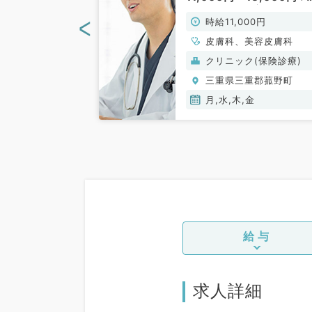
皮膚科／非常
験年数により変動あり◇
<
00円
時給11,000円
膚科クリニックで保険診
療・自由診療のお仕事で
皮膚科、美容皮膚科
（皮膚科／非常勤）
(保険診療)
クリニック(保険診療)
重郡菰野町
三重県三重郡菰野町
金,土
月,水,木,金
給与
求人詳細