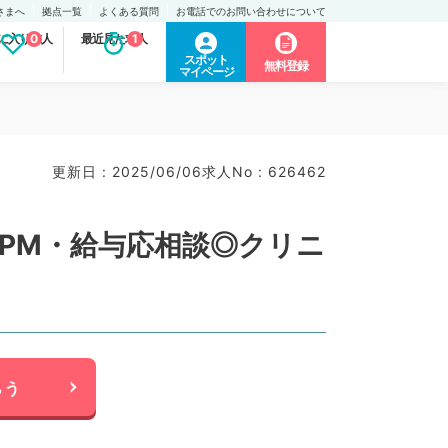
さまへ
拠点一覧
よくある質問
お電話でのお問い合わせについて
に入り求人
0
最近見た求人
1
スポット
無料登録
マイページ
更新日 : 2025/06/06
求人No : 626462
PM・給与応相談◎クリニ
らう