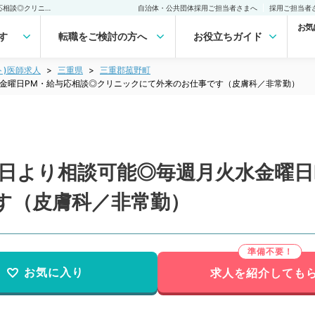
【三重県／三重郡】週1曜日より相談可能◎毎週月火水金曜日PM・給与応相談◎クリニックにて外来のお仕事です（皮膚科／非常勤）非常勤(アルバイト)の求人｜医師の求人・転職・アルバイトは【マイナビDOCTOR】
自治体・公共団体採用ご担当者さまへ
採用ご担当者
お気
す
転職をご検討の方へ
お役立ちガイド
ト)医師求人
三重県
三重郡菰野町
水金曜日PM・給与応相談◎クリニックにて外来のお仕事です（皮膚科／非常勤）
曜日より相談可能◎毎週月火水金曜日
す（皮膚科／非常勤）
お気に入り
求人を紹介しても