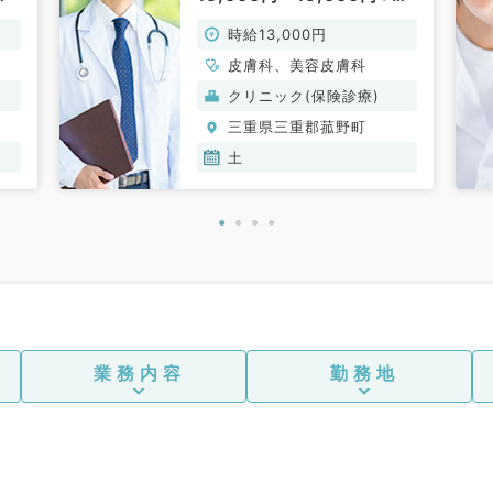
皮
験年数により変動あり◇皮
時給13,000円
膚科クリニックで保険診
す
療・自由診療のお仕事です
皮膚科、美容皮膚科
（皮膚科／非常勤）
クリニック(保険診療)
三重県三重郡菰野町
土
業務内容
勤務地