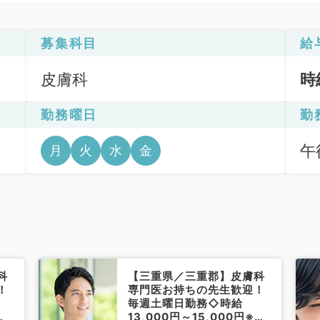
募集科目
給
皮膚科
時
勤務曜日
勤
午後
月
火
水
金
科
【三重県／三重郡】皮膚科
！
専門医お持ちの先生歓迎！
毎週土曜日勤務◇時給
経
13,000円～15,000円※経