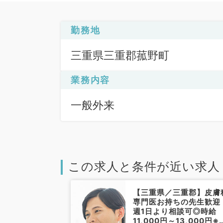
勤務地
三重県三重郡菰野町
業務内容
一般外来
この求人と条件が近い求人
重郡】週1曜日
【三重県／三重郡】皮膚
能◎毎週月火水
専門医お持ちの先生歓迎
M・給与応相談
週1日より相談可◎時給
クにて外来のお
11,000円～13,000円※