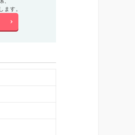
係、
します。