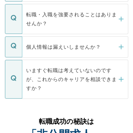
ます。通常、5営業日以内にはご連絡をせて
マイナビDOCTORで取り扱っている求人の
いただきますので、しばらくお待ちくださ
うち約3割は、Webサイトからご覧いただ
転職・入職を強要されることはありま
い。
けない「非公開求人」です。非公開求人は
せんか？
下記の理由によって、一般には公開してい
ません。
転職・入職を強要することは一切ありませ
ん。また、仮に応募先から内定をいただい
個人情報は漏えいしませんか？
■応募殺到を避けるため 人気のある医療機
たとしても、ご本人が納得しない限り、内
関を公にしてしまうと、応募が殺到する場
定を承諾する必要はありません。内定先へ
個人情報が漏えいすることはありませんの
合があります。 選考を効率よく行うため
の辞退の連絡はキャリアパートナーが行い
で、ご安心ください。当サイトからの登録
いますぐ転職は考えていないのです
に、医療機関が求める条件に合った人材の
ますので、ご安心ください。
などで収集したご登録者様の個人情報は、
が、これからのキャリアを相談できま
みを人材紹介会社に依頼するケースが増え
ご本人のキャリアアップおよび転職活動の
ています。
すか？
支援を目的に使用いたします。お預かりし
ているすべての個人データはご本人の許可
お気軽にご相談ください。先生専任のキャ
なく、医療機関側に開示したり、第三者に
リアパートナーが将来のご希望などをおう
提供することは一切ありません。また弊社
かがいして、現在の医療機関の状況や紹介
転職成功の秘訣は
は、個人情報の取り扱いについての厳密な
経験をまじえながら、適切なアドバイスを
管理基準を満たした事業者のみに付与され
させていただきます。すぐにご転職をされ