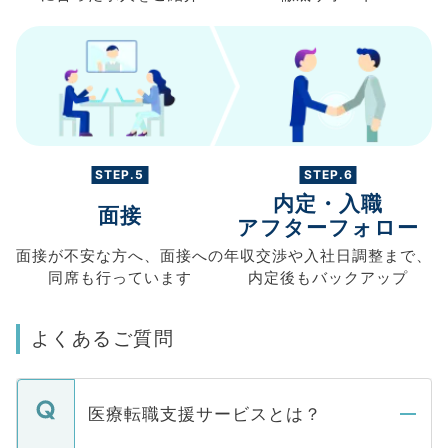
STEP.5
STEP.6
内定・入職
面接
アフターフォロー
面接が不安な方へ、
面接への
年収交渉や
入社日調整まで、
同席も
行っています
内定後もバックアップ
よくあるご質問
医療転職支援サービスとは？