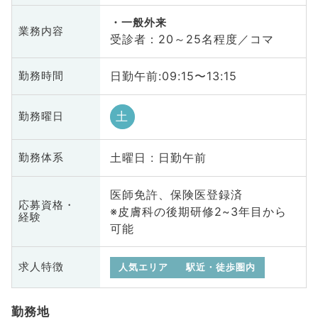
一般外来
業務内容
受診者：20～25名程度／コマ
日勤午前:09:15〜13:15
勤務時間
土
勤務曜日
土曜日 : 日勤午前
勤務体系
医師免許、保険医登録済
応募資格・
※皮膚科の後期研修2~3年目から
経験
可能
求人特徴
人気エリア
駅近・徒歩圏内
勤務地