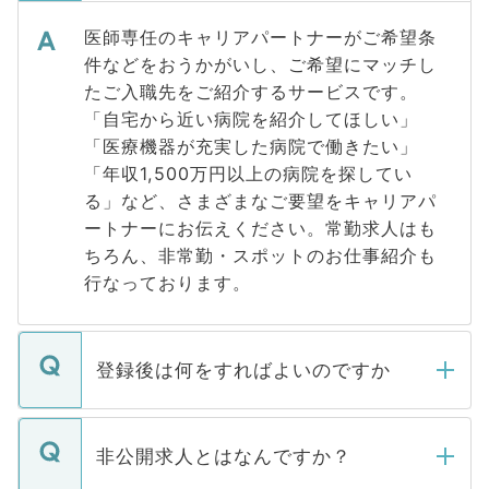
医師専任のキャリアパートナーがご希望条
件などをおうかがいし、ご希望にマッチし
たご入職先をご紹介するサービスです。
「自宅から近い病院を紹介してほしい」
「医療機器が充実した病院で働きたい」
「年収1,500万円以上の病院を探してい
る」など、さまざまなご要望をキャリアパ
ートナーにお伝えください。常勤求人はも
ちろん、非常勤・スポットのお仕事紹介も
行なっております。
登録後は何をすればよいのですか
ご登録いただきましたら、弊社担当者がご
登録内容を確認し、その後メールもしくは
非公開求人とはなんですか？
お電話にて次のステップのご案内をいたし