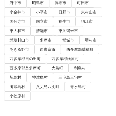
府中市
昭島市
調布市
町田市
小金井市
小平市
日野市
東村山市
国分寺市
国立市
福生市
狛江市
東大和市
清瀬市
東久留米市
武蔵村山市
多摩市
稲城市
羽村市
あきる野市
西東京市
西多摩郡瑞穂町
西多摩郡日の出町
西多摩郡檜原村
西多摩郡奥多摩町
大島町
利島村
新島村
神津島村
三宅島三宅村
御蔵島村
八丈島八丈町
青ヶ島村
小笠原村