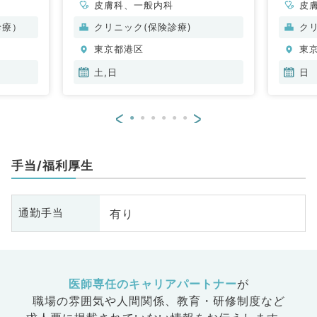
皮膚科、一般内科
皮
診療）
クリニック(保険診療)
ク
東京都港区
東
土,日
日
<
>
手当/福利厚生
有り
通勤手当
医師専任のキャリアパートナー
が
職場の雰囲気や人間関係、
教育・研修制度など