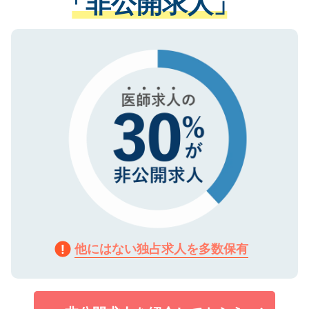
「非公開求人」
る、プライバシーマークを取得済みです。
ない方には、長期的なサポートが可能です
ご登録いただいた個人情報は、SSL（デー
ので、まずはご登録ください。
タ暗号化）によって保護されていますの
で、機密保持に関してもご安心ください。
他にはない独占求人を多数保有