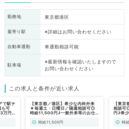
東京都港区
勤務地
※詳細はお問い合わせください
最寄り駅
車通勤相談可能
自動車通勤
※最新情報を確認いたしますので
駐車場
お問い合わせください
この求人と条件が近い求人
アで駅チ
【東京都／港区】希少な内科外来
【東京
週も可
★毎週土・日曜日／隔週相談可◎
相談可◎
.3万円
時給11,500円♪一般外来等のお仕
円♪希
（皮膚
事です！駅チカで通勤便利☆（⼀
す！駅
般内科・⽪膚科／非常勤）
科・⽪
時給11,500円
時給