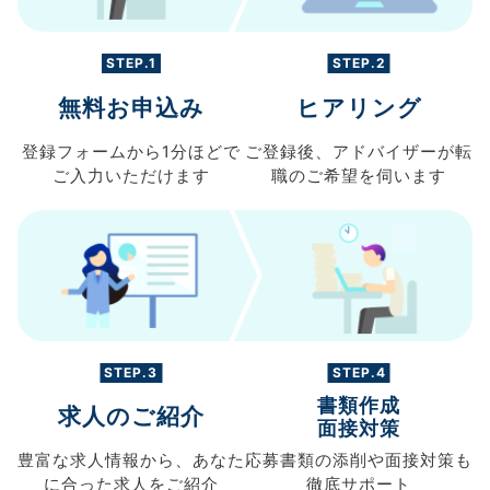
STEP.1
STEP.2
無料お申込み
ヒアリング
登録フォームから
1分ほどで
ご登録後、
アドバイザーが転
ご入力
いただけます
職の
ご希望を伺います
STEP.3
STEP.4
書類作成
求人のご紹介
面接対策
豊富な求人情報から、
あなた
応募書類の
添削や面接対策も
に合った求人を
ご紹介
徹底サポート