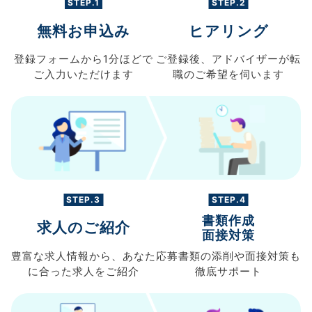
STEP.1
STEP.2
無料お申込み
ヒアリング
登録フォームから
1分ほどで
ご登録後、
アドバイザーが転
ご入力
いただけます
職の
ご希望を伺います
STEP.3
STEP.4
書類作成
求人のご紹介
面接対策
豊富な求人情報から、
あなた
応募書類の
添削や面接対策も
に合った求人を
ご紹介
徹底サポート