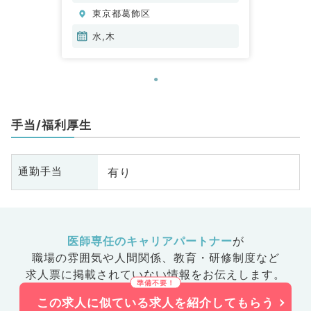
科、小児科、整形外科、形成外
東京都葛飾区
科、美容外科、脳神経外科、呼吸
器外科、心臓血管外科、小児外
水,木
科、皮膚科、泌尿器科、産婦人
科、産科、婦人科、眼科、耳鼻咽
喉科、気管食道科、放射線科、リ
ハビリテーション科、麻酔科、ペ
インクリニック、人工透析科、緩
手当/福利厚生
和ケア科、一般内科、循環器内
科、呼吸器内科、消化器内科、内
分泌・代謝内科、腎臓内科、老年
有り
通勤手当
内科、血液内科、外科系全般、一
般外科、消化器外科、乳腺外科、
総合診療科、美容皮膚科、健診・
人間ドック、救急科・ＩＣＵ、病
医師専任のキャリアパートナー
が
理科、基礎医学系、膠原病科、ス
職場の雰囲気や人間関係、
教育・研修制度など
ポーツ整形外科、大腸・肛門外
求人票に掲載されていない情報をお伝えします。
科、その他、産業医、科目不問
この求人に似ている求人を紹介してもらう