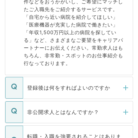
件などをおうかがいし、ご希望にマッチし
たご入職先をご紹介するサービスです。
「自宅から近い病院を紹介してほしい」
「医療機器が充実した病院で働きたい」
「年収1,500万円以上の病院を探してい
る」など、さまざまなご要望をキャリアパ
ートナーにお伝えください。常勤求人はも
ちろん、非常勤・スポットのお仕事紹介も
行なっております。
登録後は何をすればよいのですか
ご登録いただきましたら、弊社担当者がご
登録内容を確認し、その後メールもしくは
非公開求人とはなんですか？
お電話にて次のステップのご案内をいたし
ます。通常、5営業日以内にはご連絡をせて
マイナビDOCTORで取り扱っている求人の
いただきますので、しばらくお待ちくださ
うち約3割は、Webサイトからご覧いただ
転職・入職を強要されることはありま