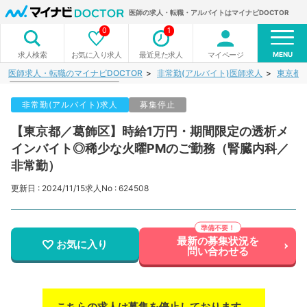
医師の求人・転職・アルバイトはマイナビDOCTOR
0
1
MENU
お気に入り求人
最近見た求人
マイページ
求人検索
医師求人・転職のマイナビDOCTOR
非常勤(アルバイト)医師求人
東京都
非常勤(アルバイト)求人
募集停止
【東京都／葛飾区】時給1万円・期間限定の透析メ
インバイト◎稀少な火曜PMのご勤務（腎臓内科／
非常勤）
更新日 : 2024/11/15
求人No : 624508
最新の募集状況を
お気に入り
問い合わせる
こちらの求人は募集を停止しております。