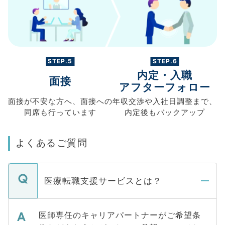
STEP.5
STEP.6
内定・入職
面接
アフターフォロー
面接が不安な方へ、
面接への
年収交渉や
入社日調整まで、
同席も
行っています
内定後もバックアップ
よくあるご質問
医療転職支援サービスとは？
医師専任のキャリアパートナーがご希望条