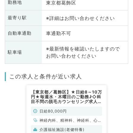
東京都葛飾区
勤務地
※詳細はお問い合わせください
最寄り駅
車通勤不可
自動車通勤
※最新情報を確認いたしますので
駐車場
お問い合わせください
この求人と条件が近い求人
【東京都／葛飾区】★日給8～10万
円★毎週水・木曜日のご勤務♪◇科
目不問の脱毛カウンセリング求人
◇（科目不問／非常勤）
日給80,000円
神経内科、精神科、神経科、心療
内科、アレルギー科、リウマチ
介護福祉施設(老健特養)