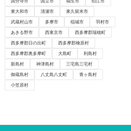
国分寺市
国立市
福生市
狛江市
東大和市
清瀬市
東久留米市
武蔵村山市
多摩市
稲城市
羽村市
あきる野市
西東京市
西多摩郡瑞穂町
西多摩郡日の出町
西多摩郡檜原村
西多摩郡奥多摩町
大島町
利島村
新島村
神津島村
三宅島三宅村
御蔵島村
八丈島八丈町
青ヶ島村
小笠原村