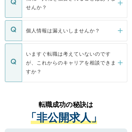
い。
けない「非公開求人」です。非公開求人は
せんか？
下記の理由によって、一般には公開してい
ません。
転職・入職を強要することは一切ありませ
ん。また、仮に応募先から内定をいただい
個人情報は漏えいしませんか？
■応募殺到を避けるため 人気のある医療機
たとしても、ご本人が納得しない限り、内
関を公にしてしまうと、応募が殺到する場
定を承諾する必要はありません。内定先へ
個人情報が漏えいすることはありませんの
合があります。 選考を効率よく行うため
の辞退の連絡はキャリアパートナーが行い
で、ご安心ください。当サイトからの登録
いますぐ転職は考えていないのです
に、医療機関が求める条件に合った人材の
ますので、ご安心ください。
などで収集したご登録者様の個人情報は、
が、これからのキャリアを相談できま
みを人材紹介会社に依頼するケースが増え
ご本人のキャリアアップおよび転職活動の
ています。
すか？
支援を目的に使用いたします。お預かりし
ているすべての個人データはご本人の許可
お気軽にご相談ください。先生専任のキャ
なく、医療機関側に開示したり、第三者に
リアパートナーが将来のご希望などをおう
提供することは一切ありません。また弊社
かがいして、現在の医療機関の状況や紹介
転職成功の秘訣は
は、個人情報の取り扱いについての厳密な
経験をまじえながら、適切なアドバイスを
管理基準を満たした事業者のみに付与され
「非公開求人」
させていただきます。すぐにご転職をされ
る、プライバシーマークを取得済みです。
ない方には、長期的なサポートが可能です
ご登録いただいた個人情報は、SSL（デー
ので、まずはご登録ください。