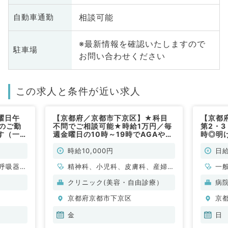
相談可能
自動車通勤
※最新情報を確認いたしますので
駐車場
お問い合わせください
この求人と条件が近い求人
曜日午
【京都府／京都市下京区】★科目
【京都
のご勤
不問でご相談可能★時給1万円／毎
第2・3
す（一般
週金曜日の10時～19時でAGAや
時◎明
EDの診療経験ある方大歓迎／クリ
で通勤
ニックでの問診のお仕事です（科目
（一般
時給10,000円
日給
不問／非常勤）
呼吸器内
精神科、小児科、皮膚科、産婦人
一
・代謝内
科、眼科、耳鼻咽喉科、放射線
クリニック(美容・自由診療）
病
科、麻酔科、一般内科、外科系全
京都府京都市下京区
京
般、一般外科、美容皮膚科、健
診・人間ドック、産業医、科目不
金
日
問