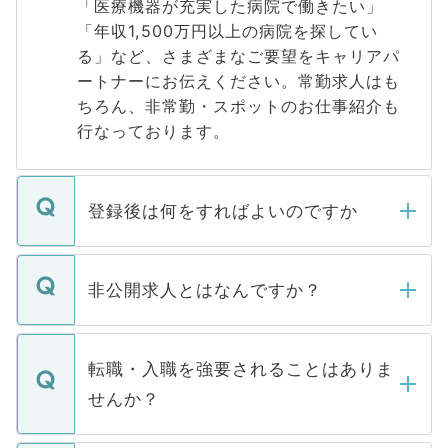
「医療機器が充実した病院で働きたい」
「年収1,500万円以上の病院を探してい
る」など、さまざまなご要望をキャリアパ
ートナーにお伝えください。常勤求人はも
ちろん、非常勤・スポットのお仕事紹介も
行なっております。
登録後は何をすればよいのですか
ご登録いただきましたら、弊社担当者がご
登録内容を確認し、その後メールもしくは
非公開求人とはなんですか？
お電話にて次のステップのご案内をいたし
ます。通常、5営業日以内にはご連絡をせて
マイナビDOCTORで取り扱っている求人の
いただきますので、しばらくお待ちくださ
うち約3割は、Webサイトからご覧いただ
転職・入職を強要されることはありま
い。
けない「非公開求人」です。非公開求人は
せんか？
下記の理由によって、一般には公開してい
ません。