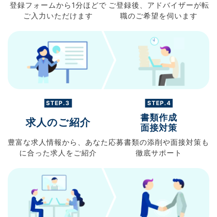
登録フォームから
1分ほどで
ご登録後、
アドバイザーが転
ご入力
いただけます
職の
ご希望を伺います
STEP.3
STEP.4
書類作成
求人のご紹介
面接対策
豊富な求人情報から、
あなた
応募書類の
添削や面接対策も
に合った求人を
ご紹介
徹底サポート