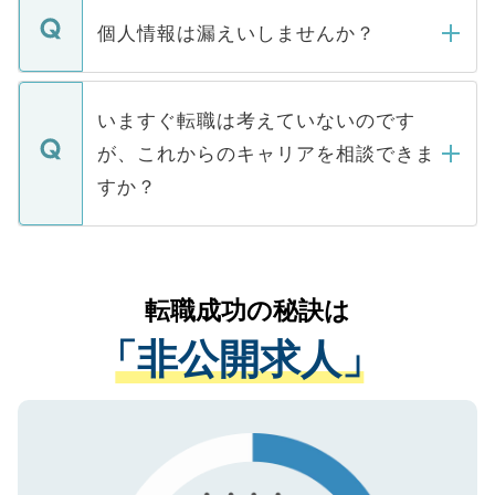
転職・入職を強要することは一切ありませ
ん。また、仮に応募先から内定をいただい
個人情報は漏えいしませんか？
■応募殺到を避けるため 人気のある医療機
たとしても、ご本人が納得しない限り、内
関を公にしてしまうと、応募が殺到する場
定を承諾する必要はありません。内定先へ
個人情報が漏えいすることはありませんの
合があります。 選考を効率よく行うため
の辞退の連絡はキャリアパートナーが行い
で、ご安心ください。当サイトからの登録
いますぐ転職は考えていないのです
に、医療機関が求める条件に合った人材の
ますので、ご安心ください。
などで収集したご登録者様の個人情報は、
が、これからのキャリアを相談できま
みを人材紹介会社に依頼するケースが増え
ご本人のキャリアアップおよび転職活動の
ています。
すか？
支援を目的に使用いたします。お預かりし
ているすべての個人データはご本人の許可
お気軽にご相談ください。先生専任のキャ
なく、医療機関側に開示したり、第三者に
リアパートナーが将来のご希望などをおう
提供することは一切ありません。また弊社
かがいして、現在の医療機関の状況や紹介
転職成功の秘訣は
は、個人情報の取り扱いについての厳密な
経験をまじえながら、適切なアドバイスを
管理基準を満たした事業者のみに付与され
「非公開求人」
させていただきます。すぐにご転職をされ
る、プライバシーマークを取得済みです。
ない方には、長期的なサポートが可能です
ご登録いただいた個人情報は、SSL（デー
ので、まずはご登録ください。
タ暗号化）によって保護されていますの
で、機密保持に関してもご安心ください。