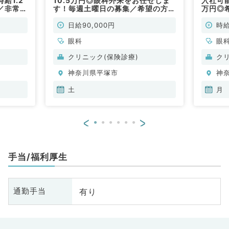
給1.2
10.5万円◎眼科外来をお任せしま
入社可
／非常
す！毎週土曜日の募集／希望の方は
万円◎
オペ対応も相談ください◎（眼科／
隔週勤
非常勤）
／非常
日給90,000円
時給
眼科
眼
クリニック(保険診療)
ク
神奈川県平塚市
神
土
月
<
>
手当/福利厚生
有り
通勤手当