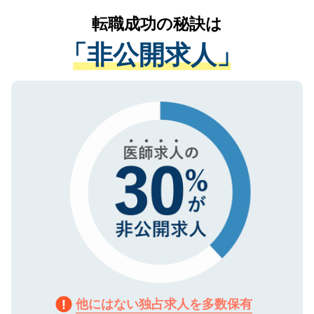
提供することは一切ありません。また弊社
かがいして、現在の医療機関の状況や紹介
転職成功の秘訣は
は、個人情報の取り扱いについての厳密な
経験をまじえながら、適切なアドバイスを
管理基準を満たした事業者のみに付与され
「非公開求人」
させていただきます。すぐにご転職をされ
る、プライバシーマークを取得済みです。
ない方には、長期的なサポートが可能です
ご登録いただいた個人情報は、SSL（デー
ので、まずはご登録ください。
タ暗号化）によって保護されていますの
で、機密保持に関してもご安心ください。
他にはない独占求人を多数保有