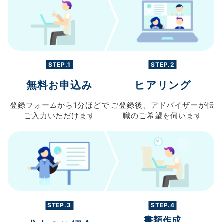
STEP.1
STEP.2
無料お申込み
ヒアリング
登録フォームから
1分ほどで
ご登録後、
アドバイザーが転
ご入力
いただけます
職の
ご希望を伺います
STEP.3
STEP.4
書類作成