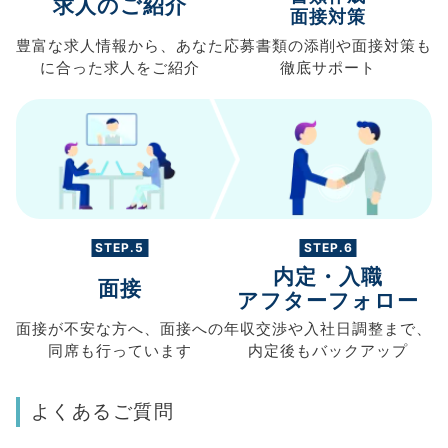
求人のご紹介
面接対策
豊富な求人情報から、
あなた
応募書類の
添削や面接対策も
に合った求人を
ご紹介
徹底サポート
STEP.5
STEP.6
内定・入職
面接
アフターフォロー
面接が不安な方へ、
面接への
年収交渉や
入社日調整まで、
同席も
行っています
内定後もバックアップ
よくあるご質問