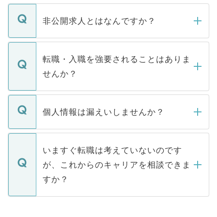
ご登録いただきましたら、弊社担当者がご
登録内容を確認し、その後メールもしくは
非公開求人とはなんですか？
お電話にて次のステップのご案内をいたし
ます。通常、5営業日以内にはご連絡をせて
マイナビDOCTORで取り扱っている求人の
いただきますので、しばらくお待ちくださ
うち約3割は、Webサイトからご覧いただ
転職・入職を強要されることはありま
い。
けない「非公開求人」です。非公開求人は
せんか？
下記の理由によって、一般には公開してい
ません。
転職・入職を強要することは一切ありませ
ん。また、仮に応募先から内定をいただい
個人情報は漏えいしませんか？
■応募殺到を避けるため 人気のある医療機
たとしても、ご本人が納得しない限り、内
関を公にしてしまうと、応募が殺到する場
定を承諾する必要はありません。内定先へ
個人情報が漏えいすることはありませんの
合があります。 選考を効率よく行うため
の辞退の連絡はキャリアパートナーが行い
で、ご安心ください。当サイトからの登録
いますぐ転職は考えていないのです
に、医療機関が求める条件に合った人材の
ますので、ご安心ください。
などで収集したご登録者様の個人情報は、
が、これからのキャリアを相談できま
みを人材紹介会社に依頼するケースが増え
ご本人のキャリアアップおよび転職活動の
ています。
すか？
支援を目的に使用いたします。お預かりし
ているすべての個人データはご本人の許可
お気軽にご相談ください。先生専任のキャ
なく、医療機関側に開示したり、第三者に
リアパートナーが将来のご希望などをおう