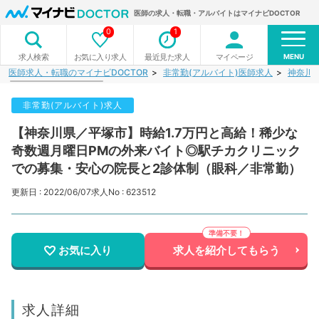
医師の求人・転職・アルバイトはマイナビDOCTOR
0
1
MENU
お気に入り求人
最近見た求人
マイページ
求人検索
医師求人・転職のマイナビDOCTOR
非常勤(アルバイト)医師求人
神奈川
非常勤(アルバイト)求人
【神奈川県／平塚市】時給1.7万円と高給！稀少な
奇数週月曜日PMの外来バイト◎駅チカクリニック
での募集・安心の院長と2診体制（眼科／非常勤）
更新日 : 2022/06/07
求人No : 623512
お気に入り
求人を紹介してもらう
求人詳細