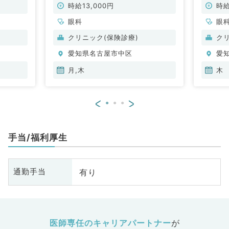
時給13,000円
時給
眼科
眼
クリニック(保険診療)
ク
愛知県名古屋市中区
愛
月,木
木
<
>
手当/福利厚生
有り
通勤手当
医師専任のキャリアパートナー
が