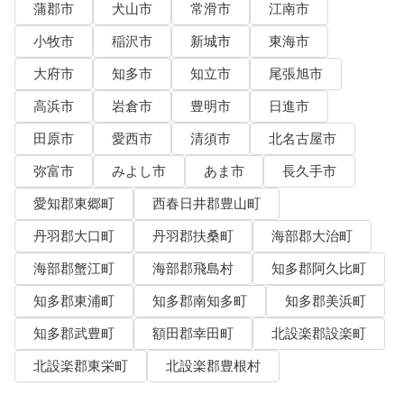
蒲郡市
犬山市
常滑市
江南市
小牧市
稲沢市
新城市
東海市
大府市
知多市
知立市
尾張旭市
高浜市
岩倉市
豊明市
日進市
田原市
愛西市
清須市
北名古屋市
弥富市
みよし市
あま市
長久手市
愛知郡東郷町
西春日井郡豊山町
丹羽郡大口町
丹羽郡扶桑町
海部郡大治町
海部郡蟹江町
海部郡飛島村
知多郡阿久比町
知多郡東浦町
知多郡南知多町
知多郡美浜町
知多郡武豊町
額田郡幸田町
北設楽郡設楽町
北設楽郡東栄町
北設楽郡豊根村