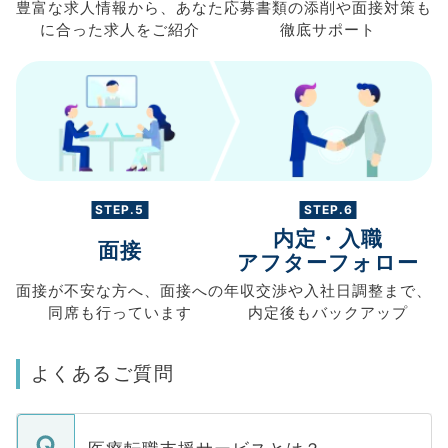
豊富な求人情報から、
あなた
応募書類の
添削や面接対策も
に合った求人を
ご紹介
徹底サポート
STEP.5
STEP.6
内定・入職
面接
アフターフォロー
面接が不安な方へ、
面接への
年収交渉や
入社日調整まで、
同席も
行っています
内定後もバックアップ
よくあるご質問