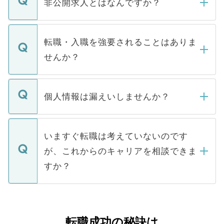
非公開求人とはなんですか？
お電話にて次のステップのご案内をいたし
ます。通常、5営業日以内にはご連絡をせて
マイナビDOCTORで取り扱っている求人の
いただきますので、しばらくお待ちくださ
うち約3割は、Webサイトからご覧いただ
転職・入職を強要されることはありま
い。
けない「非公開求人」です。非公開求人は
せんか？
下記の理由によって、一般には公開してい
ません。
転職・入職を強要することは一切ありませ
ん。また、仮に応募先から内定をいただい
個人情報は漏えいしませんか？
■応募殺到を避けるため 人気のある医療機
たとしても、ご本人が納得しない限り、内
関を公にしてしまうと、応募が殺到する場
定を承諾する必要はありません。内定先へ
個人情報が漏えいすることはありませんの
合があります。 選考を効率よく行うため
の辞退の連絡はキャリアパートナーが行い
で、ご安心ください。当サイトからの登録
いますぐ転職は考えていないのです
に、医療機関が求める条件に合った人材の
ますので、ご安心ください。
などで収集したご登録者様の個人情報は、
が、これからのキャリアを相談できま
みを人材紹介会社に依頼するケースが増え
ご本人のキャリアアップおよび転職活動の
ています。
すか？
支援を目的に使用いたします。お預かりし
ているすべての個人データはご本人の許可
お気軽にご相談ください。先生専任のキャ
なく、医療機関側に開示したり、第三者に
リアパートナーが将来のご希望などをおう
提供することは一切ありません。また弊社
かがいして、現在の医療機関の状況や紹介
転職成功の秘訣は
は、個人情報の取り扱いについての厳密な