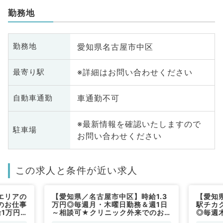
勤務地
愛知県名古屋市中区
勤務地
※詳細はお問い合わせください
最寄り駅
車通勤不可
自動車通勤
※最新情報を確認いたしますので
駐車場
お問い合わせください
この求人と条件が近い求人
エリアの
【愛知県／名古屋市中区】時給1.3
【愛知
のお仕事
万円◎毎週月・木曜日勤務＆週1日
駅チカ
1万円
～相談可★クリニック外来でのお
◎毎週
）
仕事（眼科／非常勤）
～1.2