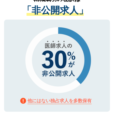
経験をまじえながら、適切なアドバイスを
管理基準を満たした事業者のみに付与され
「非公開求人」
させていただきます。すぐにご転職をされ
る、プライバシーマークを取得済みです。
ない方には、長期的なサポートが可能です
ご登録いただいた個人情報は、SSL（デー
ので、まずはご登録ください。
タ暗号化）によって保護されていますの
で、機密保持に関してもご安心ください。
他にはない独占求人を多数保有