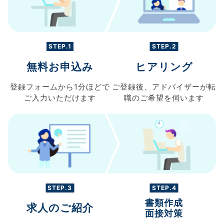
STEP.1
STEP.2
無料お申込み
ヒアリング
登録フォームから
1分ほどで
ご登録後、
アドバイザーが転
ご入力
いただけます
職の
ご希望を伺います
STEP.3
STEP.4
書類作成
求人のご紹介
面接対策