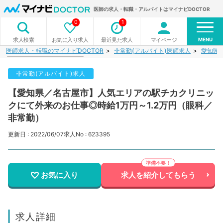
医師の求人・転職・アルバイトはマイナビDOCTOR
0
1
MENU
お気に入り求人
最近見た求人
マイページ
求人検索
医師求人・転職のマイナビDOCTOR
非常勤(アルバイト)医師求人
愛知県
非常勤(アルバイト)求人
【愛知県／名古屋市】人気エリアの駅チカクリニッ
クにて外来のお仕事◎時給1万円～1.2万円（眼科／
非常勤）
更新日 : 2022/06/07
求人No : 623395
お気に入り
求人を紹介してもらう
求人詳細