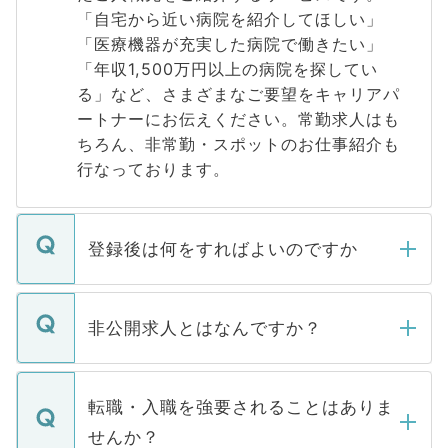
「自宅から近い病院を紹介してほしい」
「医療機器が充実した病院で働きたい」
「年収1,500万円以上の病院を探してい
る」など、さまざまなご要望をキャリアパ
ートナーにお伝えください。常勤求人はも
ちろん、非常勤・スポットのお仕事紹介も
行なっております。
登録後は何をすればよいのですか
ご登録いただきましたら、弊社担当者がご
登録内容を確認し、その後メールもしくは
非公開求人とはなんですか？
お電話にて次のステップのご案内をいたし
ます。通常、5営業日以内にはご連絡をせて
マイナビDOCTORで取り扱っている求人の
いただきますので、しばらくお待ちくださ
うち約3割は、Webサイトからご覧いただ
転職・入職を強要されることはありま
い。
けない「非公開求人」です。非公開求人は
せんか？