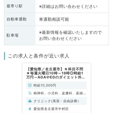
※詳細はお問い合わせください
最寄り駅
車通勤相談可能
自動車通勤
※最新情報を確認いたしますので
駐車場
お問い合わせください
この求人と条件が近い求人
【愛知県／名古屋市】★科目不問
★毎週火曜日10時～19時◎時給1
万円～AGAやEDのダイエット外来
のお仕事（科目不問／非常勤）
時給10,000円
精神科、小児科、皮膚科、産婦人
科、眼科、耳鼻咽喉科、放射線
クリニック(美容・自由診療）
科、麻酔科、一般内科、外科系全
愛知県名古屋市中村区
般、一般外科、美容皮膚科、健