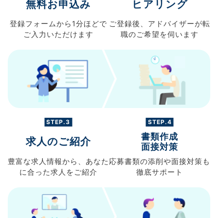
無料お申込み
ヒアリング
登録フォームから
1分ほどで
ご登録後、
アドバイザーが転
ご入力
いただけます
職の
ご希望を伺います
STEP.3
STEP.4
書類作成
求人のご紹介
面接対策
豊富な求人情報から、
あなた
応募書類の
添削や面接対策も
に合った求人を
ご紹介
徹底サポート