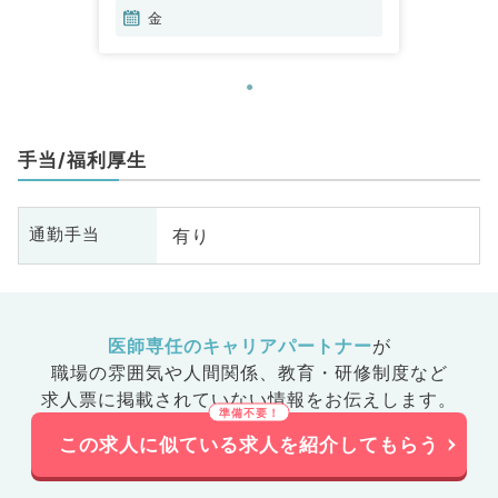
診・人間ドック、産業医
金
手当/福利厚生
有り
通勤手当
医師専任のキャリアパートナー
が
職場の雰囲気や人間関係、
教育・研修制度など
求人票に掲載されていない情報をお伝えします。
この求人に似ている求人を紹介してもらう