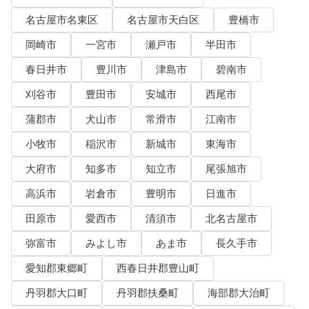
名古屋市名東区
名古屋市天白区
豊橋市
岡崎市
一宮市
瀬戸市
半田市
春日井市
豊川市
津島市
碧南市
刈谷市
豊田市
安城市
西尾市
蒲郡市
犬山市
常滑市
江南市
小牧市
稲沢市
新城市
東海市
大府市
知多市
知立市
尾張旭市
高浜市
岩倉市
豊明市
日進市
田原市
愛西市
清須市
北名古屋市
弥富市
みよし市
あま市
長久手市
愛知郡東郷町
西春日井郡豊山町
丹羽郡大口町
丹羽郡扶桑町
海部郡大治町