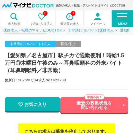
医師の求人・転職・アルバイトはマイナビDOCTOR
0
1
MENU
お気に入り求人
最近見た求人
マイページ
求人検索
医師求人・転職のマイナビDOCTOR
非常勤(アルバイト)医師求人
愛知県
非常勤(アルバイト)求人
募集停止
【愛知県／名古屋市】駅チカで通勤便利！時給1.5
万円◎木曜日午後のみ～耳鼻咽頭科の外来バイト
（耳鼻咽喉科／非常勤）
更新日 : 2025/07/04
求人No : 623239
最新の募集状況を
お気に入り
問い合わせる
こちらの求人は募集を停止しております。