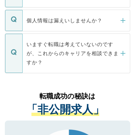
下記の理由によって、一般には公開してい
ません。
転職・入職を強要することは一切ありませ
ん。また、仮に応募先から内定をいただい
個人情報は漏えいしませんか？
■応募殺到を避けるため 人気のある医療機
たとしても、ご本人が納得しない限り、内
関を公にしてしまうと、応募が殺到する場
定を承諾する必要はありません。内定先へ
個人情報が漏えいすることはありませんの
合があります。 選考を効率よく行うため
の辞退の連絡はキャリアパートナーが行い
で、ご安心ください。当サイトからの登録
いますぐ転職は考えていないのです
に、医療機関が求める条件に合った人材の
ますので、ご安心ください。
などで収集したご登録者様の個人情報は、
が、これからのキャリアを相談できま
みを人材紹介会社に依頼するケースが増え
ご本人のキャリアアップおよび転職活動の
ています。
すか？
支援を目的に使用いたします。お預かりし
ているすべての個人データはご本人の許可
お気軽にご相談ください。先生専任のキャ
なく、医療機関側に開示したり、第三者に
リアパートナーが将来のご希望などをおう
提供することは一切ありません。また弊社
かがいして、現在の医療機関の状況や紹介
転職成功の秘訣は
は、個人情報の取り扱いについての厳密な
経験をまじえながら、適切なアドバイスを
管理基準を満たした事業者のみに付与され
「非公開求人」
させていただきます。すぐにご転職をされ
る、プライバシーマークを取得済みです。
ない方には、長期的なサポートが可能です
ご登録いただいた個人情報は、SSL（デー
ので、まずはご登録ください。
タ暗号化）によって保護されていますの
で、機密保持に関してもご安心ください。