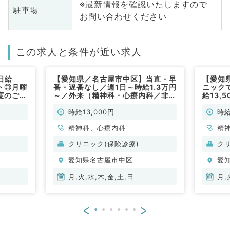
※最新情報を確認いたしますので
駐車場
お問い合わせください
この求人と条件が近い求人
日給
【愛知県／名古屋市中区】当直・早
【愛知
ト◎月曜
番・遅番なし／週1日～時給1.3万円
ニック
度のご勤
～／外来（精神科・心療内科／非常
給13,
便利で
勤）
ち週1
の先生
時給13,000円
時給
精神科、心療内科
精
クリニック(保険診療)
ク
愛知県名古屋市中区
愛
月,火,水,木,金,土,日
月,
<
>