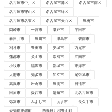
名古屋市中川区
名古屋市港区
名古屋市南区
名古屋市守山区
名古屋市緑区
名古屋市名東区
名古屋市天白区
豊橋市
岡崎市
一宮市
瀬戸市
半田市
春日井市
豊川市
津島市
碧南市
刈谷市
豊田市
安城市
西尾市
蒲郡市
犬山市
常滑市
江南市
小牧市
稲沢市
新城市
東海市
大府市
知多市
知立市
尾張旭市
高浜市
岩倉市
豊明市
日進市
田原市
愛西市
清須市
北名古屋市
弥富市
みよし市
あま市
長久手市
愛知郡東郷町
西春日井郡豊山町