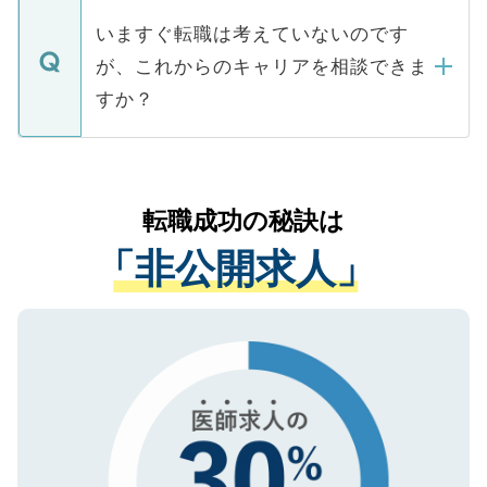
個人情報が漏えいすることはありませんの
合があります。 選考を効率よく行うため
の辞退の連絡はキャリアパートナーが行い
で、ご安心ください。当サイトからの登録
いますぐ転職は考えていないのです
に、医療機関が求める条件に合った人材の
ますので、ご安心ください。
などで収集したご登録者様の個人情報は、
が、これからのキャリアを相談できま
みを人材紹介会社に依頼するケースが増え
ご本人のキャリアアップおよび転職活動の
ています。
すか？
支援を目的に使用いたします。お預かりし
ているすべての個人データはご本人の許可
お気軽にご相談ください。先生専任のキャ
なく、医療機関側に開示したり、第三者に
リアパートナーが将来のご希望などをおう
提供することは一切ありません。また弊社
かがいして、現在の医療機関の状況や紹介
転職成功の秘訣は
は、個人情報の取り扱いについての厳密な
経験をまじえながら、適切なアドバイスを
管理基準を満たした事業者のみに付与され
「非公開求人」
させていただきます。すぐにご転職をされ
る、プライバシーマークを取得済みです。
ない方には、長期的なサポートが可能です
ご登録いただいた個人情報は、SSL（デー
ので、まずはご登録ください。
タ暗号化）によって保護されていますの
で、機密保持に関してもご安心ください。