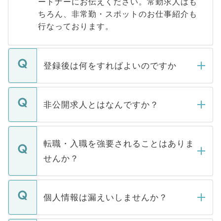
ートナーにお伝えください。常勤求人はも
ちろん、非常勤・スポットのお仕事紹介も
行なっております。
登録後は何をすればよいのですか
ご登録いただきましたら、弊社担当者がご
登録内容を確認し、その後メールもしくは
非公開求人とはなんですか？
お電話にて次のステップのご案内をいたし
ます。通常、5営業日以内にはご連絡をせて
マイナビDOCTORで取り扱っている求人の
いただきますので、しばらくお待ちくださ
うち約3割は、Webサイトからご覧いただ
転職・入職を強要されることはありま
い。
けない「非公開求人」です。非公開求人は
せんか？
下記の理由によって、一般には公開してい
ません。
転職・入職を強要することは一切ありませ
ん。また、仮に応募先から内定をいただい
個人情報は漏えいしませんか？
■応募殺到を避けるため 人気のある医療機
たとしても、ご本人が納得しない限り、内
関を公にしてしまうと、応募が殺到する場
定を承諾する必要はありません。内定先へ