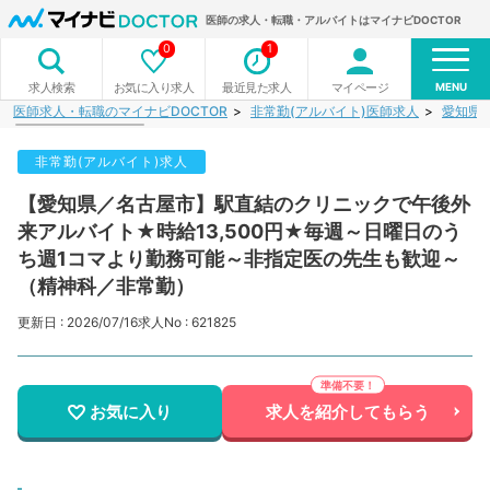
医師の求人・転職・アルバイトはマイナビDOCTOR
0
1
MENU
お気に入り求人
最近見た求人
マイページ
求人検索
医師求人・転職のマイナビDOCTOR
非常勤(アルバイト)医師求人
愛知県
非常勤(アルバイト)求人
【愛知県／名古屋市】駅直結のクリニックで午後外
来アルバイト★時給13,500円★毎週～日曜日のう
ち週1コマより勤務可能～非指定医の先生も歓迎～
（精神科／非常勤）
更新日 : 2026/07/16
求人No : 621825
お気に入り
求人を紹介してもらう