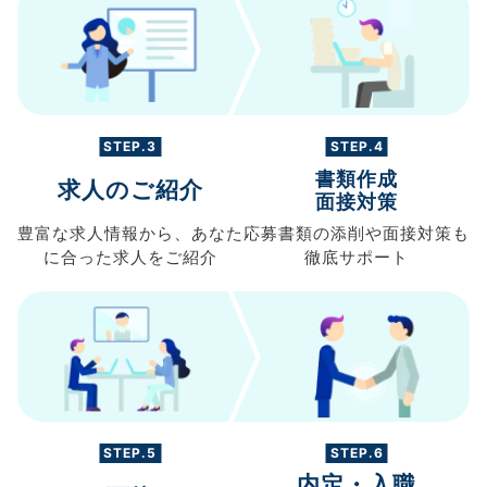
STEP.3
STEP.4
書類作成
求人のご紹介
面接対策
豊富な求人情報から、
あなた
応募書類の
添削や面接対策も
に合った求人を
ご紹介
徹底サポート
STEP.5
STEP.6
内定・入職