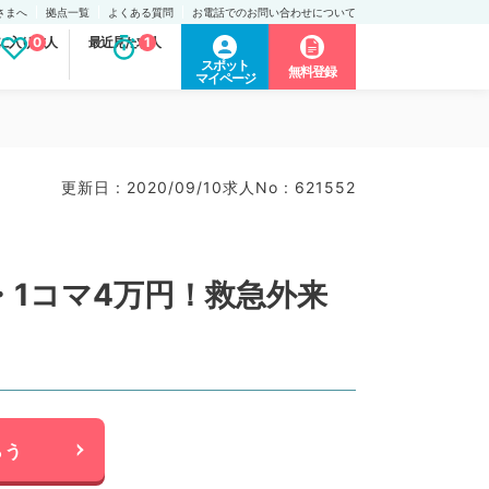
さまへ
拠点一覧
よくある質問
お電話でのお問い合わせについて
に入り求人
0
最近見た求人
1
スポット
無料登録
マイページ
更新日 : 2020/09/10
求人No : 621552
1コマ4万円！救急外来
らう