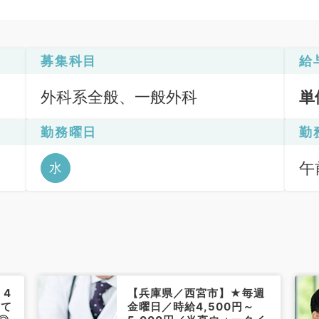
募集科目
給
外科系全般、一般外科
単
勤務曜日
勤
午前
水
・4
【兵庫県／西宮市】★毎週
にて
金曜日／時給4,500円～