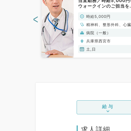
マ4万円！救急
当直勤務／時給5,000円
事です（一般外
ウォークインのご担当を
）
ていただきます◎（科目
<
00円
時給5,000円
問／非常勤）
般、一般外科
精神科、整形外科、心
管外科、一般内科、循
般）
病院（一般）
内科、呼吸器内科、消
宮市
兵庫県西宮市
内科、腎臓内科、外科
般、一般外科、消化器
土,日
給与
求人詳細