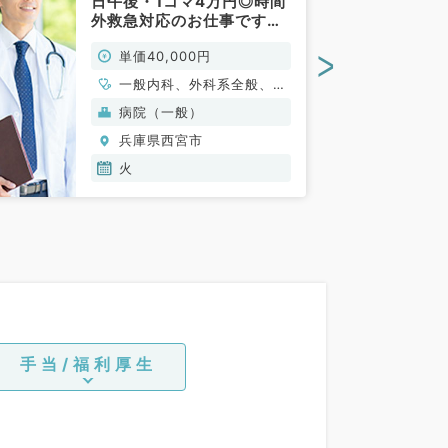
日午後・1コマ4万円◎時間
外救急対応のお仕事です
（一般内科・一般外科／非
>
単価40,000円
常勤）
一般内科、外科系全般、一
般外科
病院（一般）
兵庫県西宮市
火
手当/福利厚生