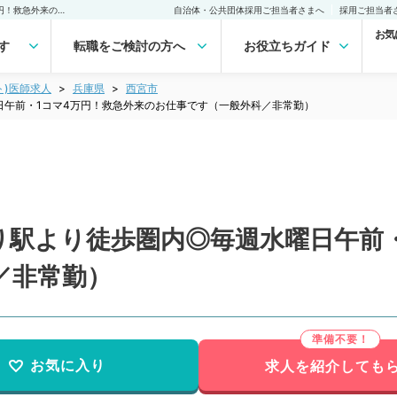
【兵庫県／西宮市】最寄り駅より徒歩圏内◎毎週水曜日午前・1コマ4万円！救急外来のお仕事です（一般外科／非常勤）非常勤(アルバイト)の求人｜医師の求人・転職・アルバイトは【マイナビDOCTOR】
自治体・公共団体採用ご担当者さまへ
採用ご担当者
お気
す
転職をご検討の方へ
お役立ちガイド
ト)医師求人
兵庫県
西宮市
日午前・1コマ4万円！救急外来のお仕事です（一般外科／非常勤）
り駅より徒歩圏内◎毎週水曜日午前・
／非常勤）
お気に入り
求人を紹介しても