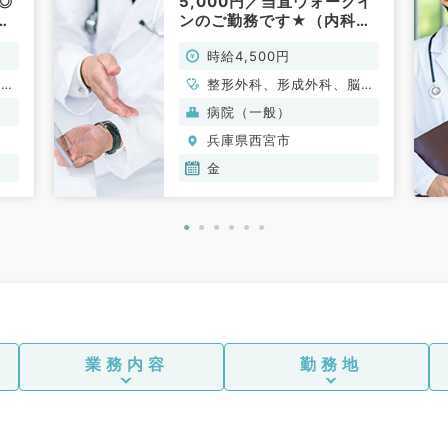
◎
5,000円／当直ウォークイ
し
ンのご勤務です★（内科
不
系・外科系／非常勤）
時給4,500円
臓血
整形外科、形成外科、脳神
環器
経外科、呼吸器外科、心臓
病院（一般）
化器
血管外科、小児外科、泌尿
兵庫県西宮市
系全
器科、一般内科、循環器内
外科
科、呼吸器内科、消化器内
金
科、内分泌・代謝内科、腎
臓内科、血液内科、外科系
全般、一般外科、消化器外
科、乳腺外科
業務内容
勤務地