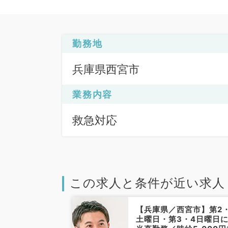
勤務地
兵庫県西宮市
業務内容
救急対応
この求人と条件が近い求人
西宮市】最寄り
【兵庫県／西宮市】第2
圏内◎毎週水曜
土曜日・第3・4日曜日