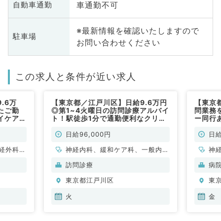
車通勤不可
自動車通勤
※最新情報を確認いたしますので
駐車場
お問い合わせください
この求人と条件が近い求人
.6万
【東京都／江戸川区】日給9.6万円
【東京
たご勤
◎第1~4火曜日の訪問診療アルバイ
問業務
イケアを
ト！駅徒歩1分で通勤便利なクリニ
ー同行
先生を探
ック（内科系・緩和ケア科／非常
給9万
神経外
勤）
勤）
日給96,000円
日給
経外科、
神経内科、緩和ケア科、一般内
神
一般外科
科、循環器内科、呼吸器内科、消
科
訪問診療
病
化器内科、内分泌・代謝内科、腎
臓
東京都江戸川区
東
臓内科、老年内科、血液内科、膠
ペ
原病科
一
火
金
科
科