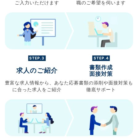
ご入力
いただけます
職の
ご希望を伺います
STEP.3
STEP.4
書類作成
求人のご紹介
面接対策
豊富な求人情報から、
あなた
応募書類の
添削や面接対策も
に合った求人を
ご紹介
徹底サポート