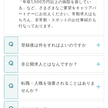
「年収1,500万円以上の病院を探してい
る」など、さまざまなご要望をキャリアパ
ートナーにお伝えください。常勤求人はも
ちろん、非常勤・スポットのお仕事紹介も
行なっております。
登録後は何をすればよいのですか
ご登録いただきましたら、弊社担当者がご
登録内容を確認し、その後メールもしくは
非公開求人とはなんですか？
お電話にて次のステップのご案内をいたし
ます。通常、5営業日以内にはご連絡をせて
マイナビDOCTORで取り扱っている求人の
いただきますので、しばらくお待ちくださ
うち約3割は、Webサイトからご覧いただ
転職・入職を強要されることはありま
い。
けない「非公開求人」です。非公開求人は
せんか？
下記の理由によって、一般には公開してい
ません。
転職・入職を強要することは一切ありませ