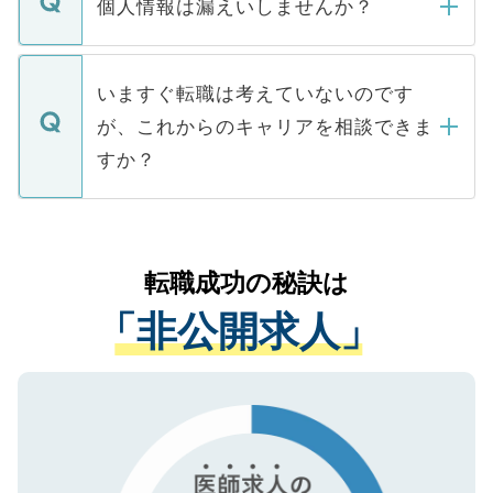
ん。また、仮に応募先から内定をいただい
個人情報は漏えいしませんか？
■応募殺到を避けるため 人気のある医療機
たとしても、ご本人が納得しない限り、内
関を公にしてしまうと、応募が殺到する場
定を承諾する必要はありません。内定先へ
個人情報が漏えいすることはありませんの
合があります。 選考を効率よく行うため
の辞退の連絡はキャリアパートナーが行い
で、ご安心ください。当サイトからの登録
いますぐ転職は考えていないのです
に、医療機関が求める条件に合った人材の
ますので、ご安心ください。
などで収集したご登録者様の個人情報は、
が、これからのキャリアを相談できま
みを人材紹介会社に依頼するケースが増え
ご本人のキャリアアップおよび転職活動の
ています。
すか？
支援を目的に使用いたします。お預かりし
ているすべての個人データはご本人の許可
お気軽にご相談ください。先生専任のキャ
なく、医療機関側に開示したり、第三者に
リアパートナーが将来のご希望などをおう
提供することは一切ありません。また弊社
かがいして、現在の医療機関の状況や紹介
転職成功の秘訣は
は、個人情報の取り扱いについての厳密な
経験をまじえながら、適切なアドバイスを
管理基準を満たした事業者のみに付与され
「非公開求人」
させていただきます。すぐにご転職をされ
る、プライバシーマークを取得済みです。
ない方には、長期的なサポートが可能です
ご登録いただいた個人情報は、SSL（デー
ので、まずはご登録ください。
タ暗号化）によって保護されていますの
で、機密保持に関してもご安心ください。