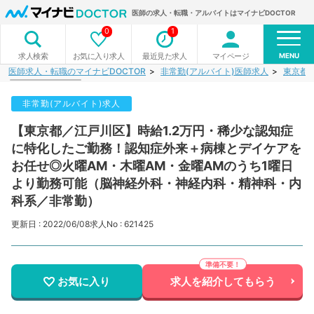
医師の求人・転職・アルバイトはマイナビDOCTOR
0
1
MENU
お気に入り求人
最近見た求人
マイページ
求人検索
医師求人・転職のマイナビDOCTOR
非常勤(アルバイト)医師求人
東京都
非常勤(アルバイト)求人
【東京都／江戸川区】時給1.2万円・稀少な認知症
に特化したご勤務！認知症外来＋病棟とデイケアを
お任せ◎火曜AM・木曜AM・金曜AMのうち1曜日
より勤務可能（脳神経外科・神経内科・精神科・内
科系／非常勤）
更新日 : 2022/06/08
求人No : 621425
お気に入り
求人を紹介してもらう