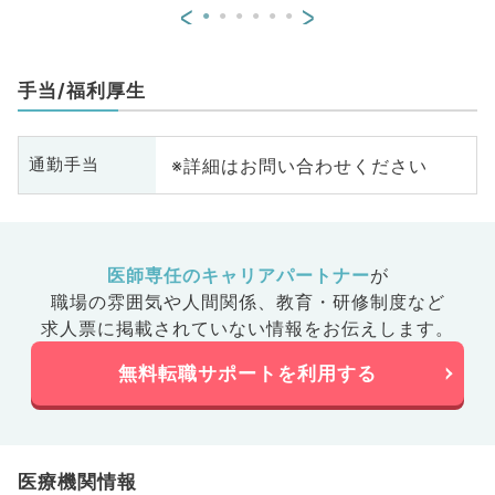
<
>
科
器
基
手当/福利厚生
※詳細はお問い合わせください
通勤手当
医師専任のキャリアパートナー
が
職場の雰囲気や人間関係、
教育・研修制度など
求人票に掲載されていない情報をお伝えします。
無料転職サポートを利用する
医療機関情報