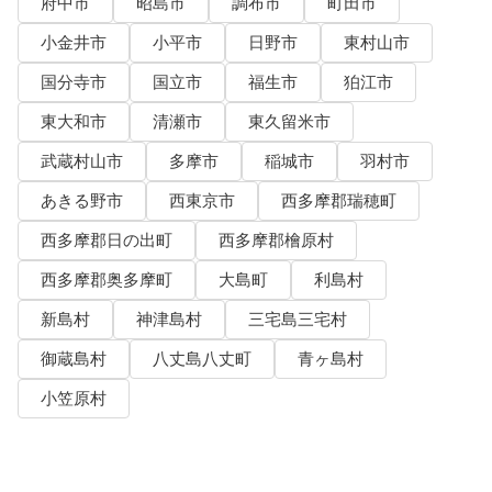
府中市
昭島市
調布市
町田市
小金井市
小平市
日野市
東村山市
国分寺市
国立市
福生市
狛江市
東大和市
清瀬市
東久留米市
武蔵村山市
多摩市
稲城市
羽村市
あきる野市
西東京市
西多摩郡瑞穂町
西多摩郡日の出町
西多摩郡檜原村
西多摩郡奥多摩町
大島町
利島村
新島村
神津島村
三宅島三宅村
御蔵島村
八丈島八丈町
青ヶ島村
小笠原村