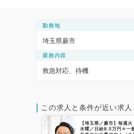
勤務地
埼玉県蕨市
業務内容
救急対応、待機
この求人と条件が近い求人
蕨市】毎週金曜
【埼玉県／蕨市】毎週火
万円の当直バイト
水曜／日給8.5万円☆一