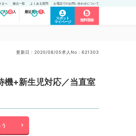
さまへ
拠点一覧
よくある質問
お電話でのお問い合わせについて
に入り求人
0
最近見た求人
1
スポット
無料登録
マイページ
更新日 : 2020/08/05
求人No : 621303
待機+新生児対応／当直室
らう