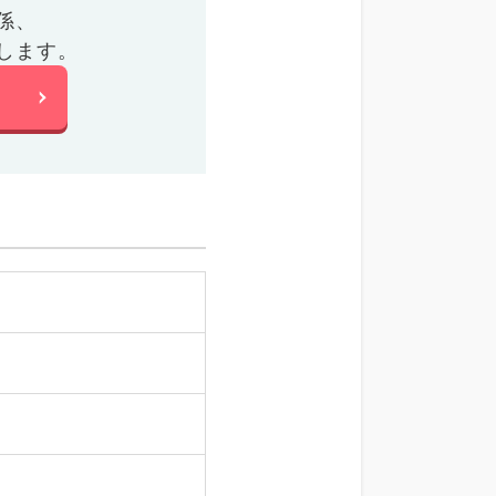
係、
します。