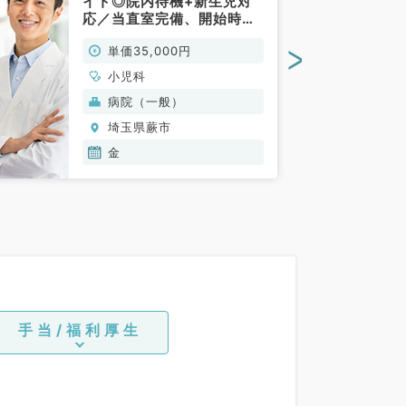
イト◎院内待機+新生児対
応／当直室完備、開始時期
ご相談可（小児科／非常
>
単価35,000円
勤）
小児科
病院（一般）
埼玉県蕨市
金
手当/福利厚生