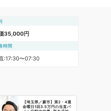
与
価35,000円
務時間
:17:30〜07:30
【埼玉県／蕨市】第2・4週
金曜日1回3.5万円の当直バ