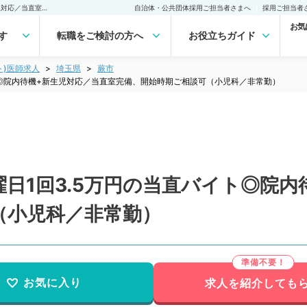
【埼玉県／蕨市】毎週月曜日1回3.5万円の当直バイト◎院内待機+新生児対応／当直室完備、開始時期ご相談可（小児科／非常勤）非常勤(アルバイト)の求人｜医師の求人・転職・アルバイトは【マイナビDOCTOR】
自治体・公共団体採用ご担当者さまへ
採用ご担当者
お気
す
転職をご検討の方へ
お役立ちガイド
ト)医師求人
埼玉県
蕨市
ト◎院内待機+新生児対応／当直室完備、開始時期ご相談可（小児科／非常勤）
日1回3.5万円の当直バイト◎院内
（小児科／非常勤）
お気に入り
求人を紹介しても