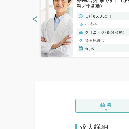
+新生児対応／
外来のお仕事です！（小
、開始時期ご相
科／非常勤）
科／非常勤）
<
00円
日給85,000円
小児科
般）
クリニック(保険診療)
市
埼玉県蕨市
火,水
給与
求人詳細