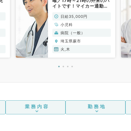
児
曜／17時～21時の外来のバ
イトです！マイカー通勤
OK◎（小児科／非常勤）
日給35,000円
小児科
病院（一般）
埼玉県蕨市
火,木
業務内容
勤務地