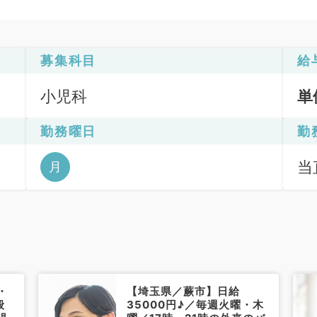
募集科目
給
小児科
単
勤務曜日
勤
当直
月
・
【埼玉県／蕨市】日給
般
35000円♪／毎週火曜・木