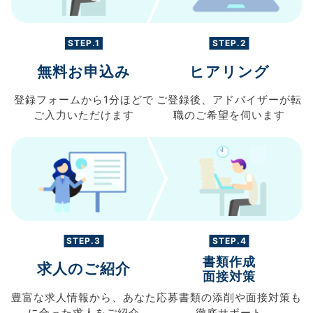
STEP.1
STEP.2
無料お申込み
ヒアリング
登録フォームから
1分ほどで
ご登録後、
アドバイザーが転
ご入力
いただけます
職の
ご希望を伺います
STEP.3
STEP.4
書類作成
求人のご紹介
面接対策
豊富な求人情報から、
あなた
応募書類の
添削や面接対策も
に合った求人を
ご紹介
徹底サポート