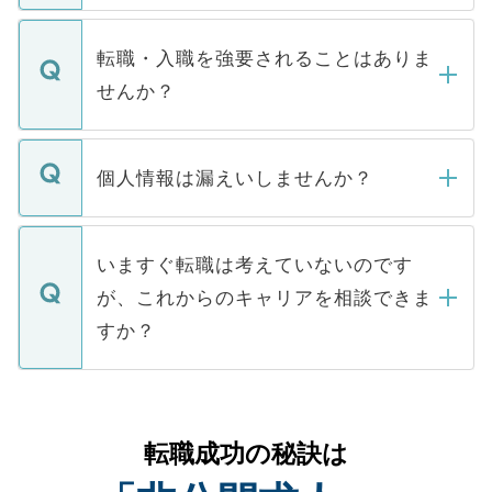
ます。通常、5営業日以内にはご連絡をせて
マイナビDOCTORで取り扱っている求人の
いただきますので、しばらくお待ちくださ
うち約3割は、Webサイトからご覧いただ
転職・入職を強要されることはありま
い。
けない「非公開求人」です。非公開求人は
せんか？
下記の理由によって、一般には公開してい
ません。
転職・入職を強要することは一切ありませ
ん。また、仮に応募先から内定をいただい
個人情報は漏えいしませんか？
■応募殺到を避けるため 人気のある医療機
たとしても、ご本人が納得しない限り、内
関を公にしてしまうと、応募が殺到する場
定を承諾する必要はありません。内定先へ
個人情報が漏えいすることはありませんの
合があります。 選考を効率よく行うため
の辞退の連絡はキャリアパートナーが行い
で、ご安心ください。当サイトからの登録
いますぐ転職は考えていないのです
に、医療機関が求める条件に合った人材の
ますので、ご安心ください。
などで収集したご登録者様の個人情報は、
が、これからのキャリアを相談できま
みを人材紹介会社に依頼するケースが増え
ご本人のキャリアアップおよび転職活動の
ています。
すか？
支援を目的に使用いたします。お預かりし
ているすべての個人データはご本人の許可
お気軽にご相談ください。先生専任のキャ
なく、医療機関側に開示したり、第三者に
リアパートナーが将来のご希望などをおう
提供することは一切ありません。また弊社
かがいして、現在の医療機関の状況や紹介
転職成功の秘訣は
は、個人情報の取り扱いについての厳密な
経験をまじえながら、適切なアドバイスを
管理基準を満たした事業者のみに付与され