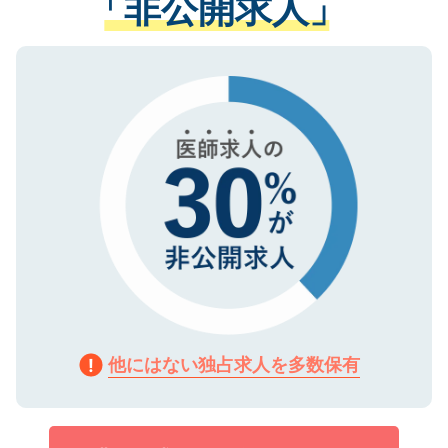
「非公開求人」
させていただきます。すぐにご転職をされ
る、プライバシーマークを取得済みです。
ない方には、長期的なサポートが可能です
ご登録いただいた個人情報は、SSL（デー
ので、まずはご登録ください。
タ暗号化）によって保護されていますの
で、機密保持に関してもご安心ください。
他にはない独占求人を多数保有