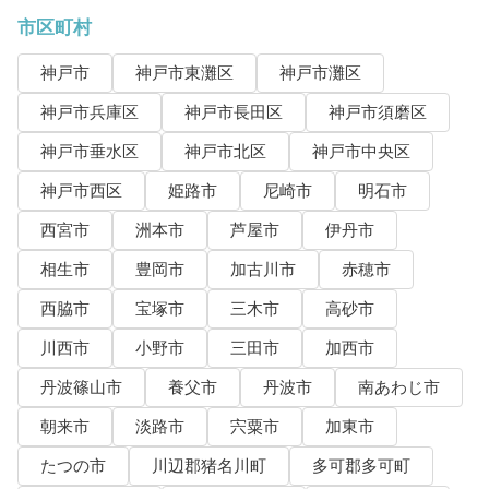
市区町村
神戸市
神戸市東灘区
神戸市灘区
神戸市兵庫区
神戸市長田区
神戸市須磨区
神戸市垂水区
神戸市北区
神戸市中央区
神戸市西区
姫路市
尼崎市
明石市
西宮市
洲本市
芦屋市
伊丹市
相生市
豊岡市
加古川市
赤穂市
西脇市
宝塚市
三木市
高砂市
川西市
小野市
三田市
加西市
丹波篠山市
養父市
丹波市
南あわじ市
朝来市
淡路市
宍粟市
加東市
たつの市
川辺郡猪名川町
多可郡多可町