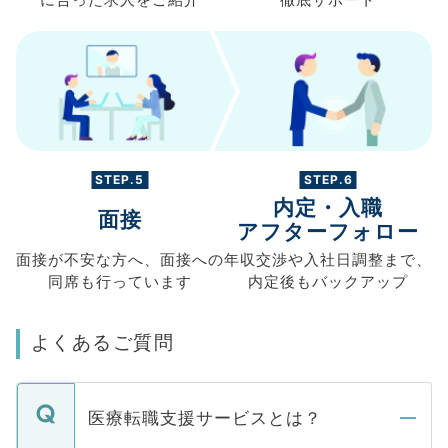
STEP.5
STEP.6
内定・入職
面接
アフターフォロー
面接が不安な方へ、
面接への
年収交渉や
入社日調整まで、
同席も
行っています
内定後もバックアップ
よくあるご質問
医療転職支援サービスとは？