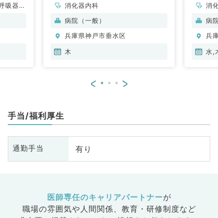
呼吸器内
消化器内科
消
・代謝内
病院（一般）
病
兵庫県神戸市垂水区
兵
木
水,
<
>
手当/福利厚生
有り
通勤手当
医師専任のキャリアパートナー
が
職場の雰囲気や人間関係、
教育・研修制度など