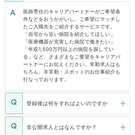
医師専任のキャリアパートナーがご希望条
件などをおうかがいし、ご希望にマッチし
たご入職先をご紹介するサービスです。
「自宅から近い病院を紹介してほしい」
「医療機器が充実した病院で働きたい」
「年収1,500万円以上の病院を探してい
る」など、さまざまなご要望をキャリアパ
ートナーにお伝えください。常勤求人はも
ちろん、非常勤・スポットのお仕事紹介も
行なっております。
登録後は何をすればよいのですか
ご登録いただきましたら、弊社担当者がご
登録内容を確認し、その後メールもしくは
非公開求人とはなんですか？
お電話にて次のステップのご案内をいたし