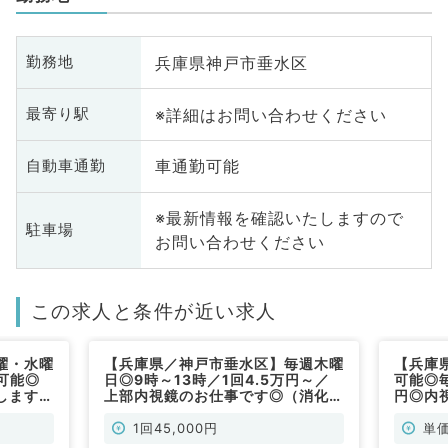
兵庫県神戸市垂水区
勤務地
※詳細はお問い合わせください
最寄り駅
車通勤可能
自動車通勤
※最新情報を確認いたしますので
駐車場
お問い合わせください
この求人と条件が近い求人
曜・水曜
【兵庫県／神戸市垂水区】毎週木曜
【兵庫
可能◎
日◎9時～13時／1回4.5万円～／
可能◎
します！
上部内視鏡のお仕事です◎（消化器
円◎内
ルバイト
内科／非常勤）
内科／
）
1回45,000円
単価