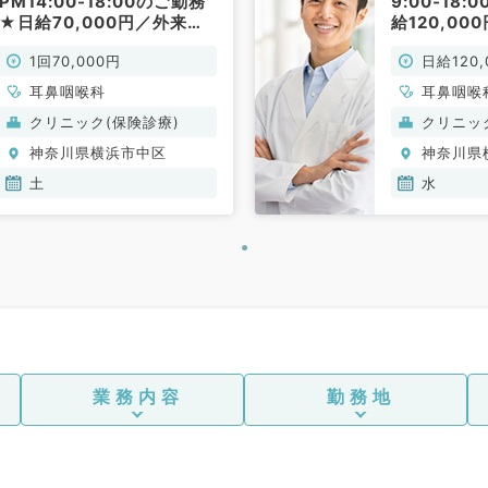
PM14:00-18:00のご勤務
9:00‐18
★日給70,000円／外来
給120,0
（耳鼻咽喉科／非常勤）
す★（耳鼻
1回70,000円
日給120,
勤）
耳鼻咽喉科
耳鼻咽喉
クリニック(保険診療)
クリニッ
神奈川県横浜市中区
神奈川県
土
水
業務内容
勤務地