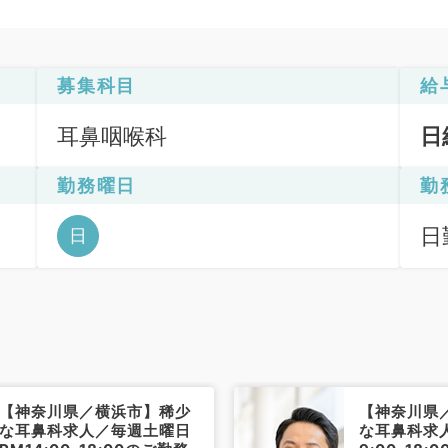
募集科目
給
耳鼻咽喉科
日
勤務曜日
勤
日
日
6
【神奈川県／横浜市】稀少
【神奈川県
な耳鼻科求人／毎週土曜日
な耳鼻科求