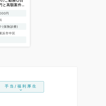
:00のご勤務◎日
00円と高額案件で
咽喉科／非常
000円
科
ク(保険診療)
横浜市中区
手当/福利厚生