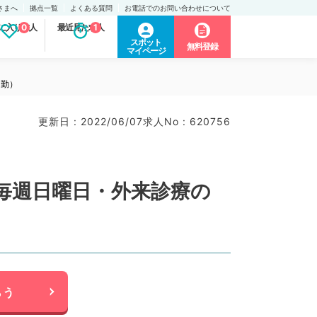
さまへ
拠点一覧
よくある質問
お電話でのお問い合わせについて
に入り求人
0
最近見た求人
1
スポット
無料登録
マイページ
常勤）
更新日 : 2022/06/07
求人No : 620756
◎毎週日曜日・外来診療の
らう