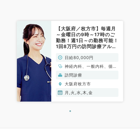
【大阪府／枚方市】毎週月
～金曜日の9時～17時のご
勤務！週1日～の勤務可能！
1回8万円の訪問診療アルバ
イト！（内科系／非常勤）
日給80,000円
神経内科、一般内科、循環
器内科、呼吸器内科、消化
訪問診療
器内科、内分泌・代謝内
大阪府枚方市
科、腎臓内科、老年内科、
血液内科、膠原病科
月,火,水,木,金