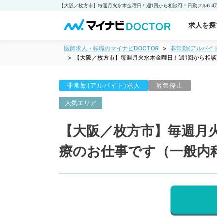
求人を探
医師求人・転職のマイナビDOCTOR
非常勤(アルバイ
【大阪／枚方市】毎週月火水木金曜日！週1回から相談
非常勤(アルバイト)求人
募集停止
人気エリア
【大阪／枚方市】毎週月火
療のお仕事です（一般内