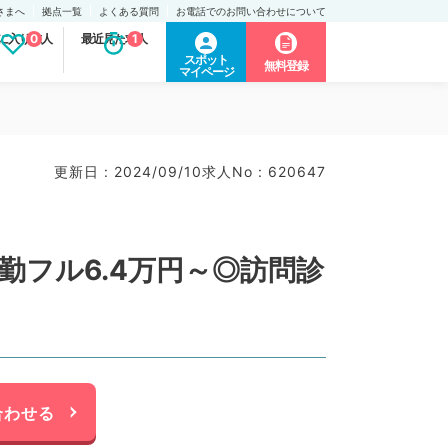
さまへ
拠点一覧
よくある質問
お電話でのお問い合わせについて
に入り求人
0
最近見た求人
1
スポット
無料登録
マイページ
更新日 : 2024/09/10
求人No : 620647
勤フル6.4万円～◎訪問診
合わせる