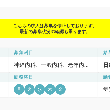
こちらの求人は募集を停止しております。
最新の募集状況の確認も承ります。
募集科目
給
神経内科、一般内科、老年内
日
科、外科系全般、一般外科
勤務曜日
勤
毎
月
火
水
木
金
6