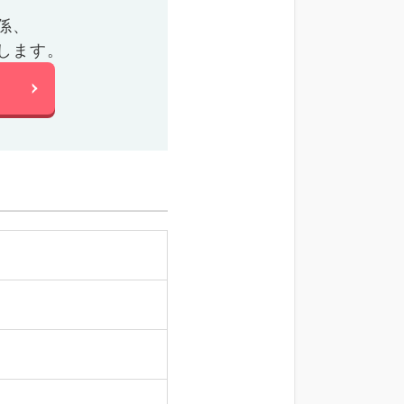
係、
します。