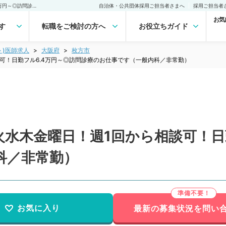
【大阪／枚方市】毎週月火水木金曜日！週1回から相談可！日勤フル6.4万円～◎訪問診療のお仕事です（一般内科／非常勤）非常勤(アルバイト)の求人｜医師の求人・転職・アルバイトは【マイナビDOCTOR】
自治体・公共団体採用ご担当者さまへ
採用ご担当者
お気
す
転職をご検討の方へ
お役立ちガイド
ト)医師求人
大阪府
枚方市
可！日勤フル6.4万円～◎訪問診療のお仕事です（一般内科／非常勤）
水木金曜日！週1回から相談可！日
科／非常勤）
お気に入り
最新の募集状況を問い