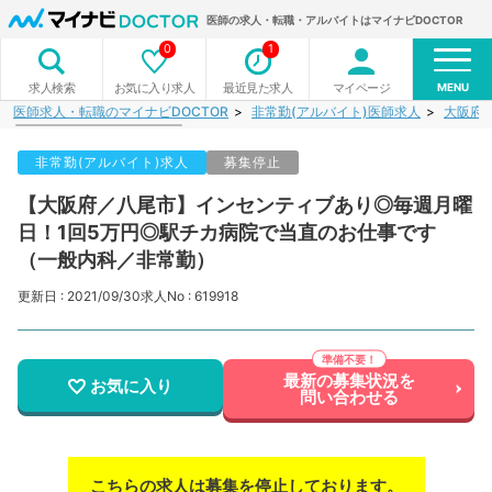
医師の求人・転職・アルバイトはマイナビDOCTOR
0
1
MENU
お気に入り求人
最近見た求人
マイページ
求人検索
医師求人・転職のマイナビDOCTOR
非常勤(アルバイト)医師求人
大阪府
非常勤(アルバイト)求人
募集停止
【大阪府／八尾市】インセンティブあり◎毎週月曜
日！1回5万円◎駅チカ病院で当直のお仕事です
（一般内科／非常勤）
更新日 : 2021/09/30
求人No : 619918
最新の募集状況を
お気に入り
問い合わせる
こちらの求人は募集を停止しております。