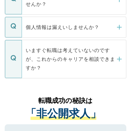
い。
けない「非公開求人」です。非公開求人は
せんか？
下記の理由によって、一般には公開してい
ません。
転職・入職を強要することは一切ありませ
ん。また、仮に応募先から内定をいただい
個人情報は漏えいしませんか？
■応募殺到を避けるため 人気のある医療機
たとしても、ご本人が納得しない限り、内
関を公にしてしまうと、応募が殺到する場
定を承諾する必要はありません。内定先へ
個人情報が漏えいすることはありませんの
合があります。 選考を効率よく行うため
の辞退の連絡はキャリアパートナーが行い
で、ご安心ください。当サイトからの登録
いますぐ転職は考えていないのです
に、医療機関が求める条件に合った人材の
ますので、ご安心ください。
などで収集したご登録者様の個人情報は、
が、これからのキャリアを相談できま
みを人材紹介会社に依頼するケースが増え
ご本人のキャリアアップおよび転職活動の
ています。
すか？
支援を目的に使用いたします。お預かりし
ているすべての個人データはご本人の許可
お気軽にご相談ください。先生専任のキャ
なく、医療機関側に開示したり、第三者に
リアパートナーが将来のご希望などをおう
提供することは一切ありません。また弊社
かがいして、現在の医療機関の状況や紹介
転職成功の秘訣は
は、個人情報の取り扱いについての厳密な
経験をまじえながら、適切なアドバイスを
管理基準を満たした事業者のみに付与され
「非公開求人」
させていただきます。すぐにご転職をされ
る、プライバシーマークを取得済みです。
ない方には、長期的なサポートが可能です
ご登録いただいた個人情報は、SSL（デー
ので、まずはご登録ください。
タ暗号化）によって保護されていますの