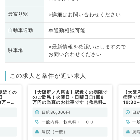
※詳細はお問い合わせください
最寄り駅
車通勤相談可能
自動車通勤
※最新情報を確認いたしますので
駐車場
お問い合わせください
この求人と条件が近い求人
駅近くの
【大阪府／八尾市】駅近くの病院で
【大阪
日
のご勤務！火曜日・日曜日◎1回8
病院で
8万～10
万円の当直のお仕事です（救急科・
19:3
す～月1
ICU／非常勤）
万円◎
～（一般
内科／
日給80,000円
日給
一般内科、救急科・ＩＣＵ
一
病院（一般）
病