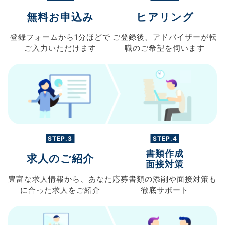
無料お申込み
ヒアリング
登録フォームから
1分ほどで
ご登録後、
アドバイザーが転
ご入力
いただけます
職の
ご希望を伺います
STEP.3
STEP.4
書類作成
求人のご紹介
面接対策
豊富な求人情報から、
あなた
応募書類の
添削や面接対策も
に合った求人を
ご紹介
徹底サポート