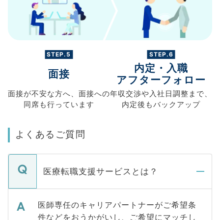
STEP.5
STEP.6
内定・入職
面接
アフターフォロー
面接が不安な方へ、
面接への
年収交渉や
入社日調整まで、
同席も
行っています
内定後もバックアップ
よくあるご質問
医療転職支援サービスとは？
医師専任のキャリアパートナーがご希望条
件などをおうかがいし、ご希望にマッチし