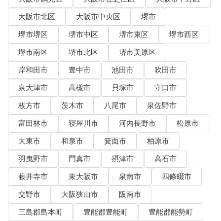
大阪市北区
大阪市中央区
堺市
堺市堺区
堺市中区
堺市東区
堺市西区
堺市南区
堺市北区
堺市美原区
岸和田市
豊中市
池田市
吹田市
泉大津市
高槻市
貝塚市
守口市
枚方市
茨木市
八尾市
泉佐野市
富田林市
寝屋川市
河内長野市
松原市
大東市
和泉市
箕面市
柏原市
羽曳野市
門真市
摂津市
高石市
藤井寺市
東大阪市
泉南市
四條畷市
交野市
大阪狭山市
阪南市
三島郡島本町
豊能郡豊能町
豊能郡能勢町