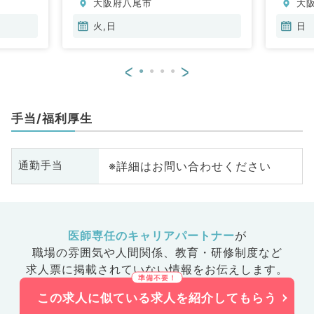
大阪府八尾市
大
火,日
日
<
>
手当/福利厚生
※詳細はお問い合わせください
通勤手当
医師専任のキャリアパートナー
が
職場の雰囲気や人間関係、
教育・研修制度など
求人票に掲載されていない情報をお伝えします。
この求人に似ている求人を紹介してもらう