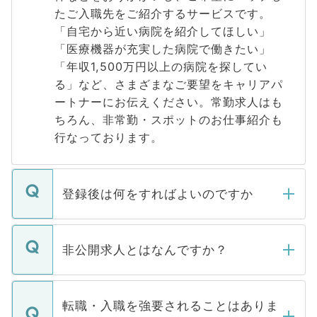
たご入職先をご紹介するサービスです。
「自宅から近い病院を紹介してほしい」
「医療機器が充実した病院で働きたい」
「年収1,500万円以上の病院を探してい
る」など、さまざまなご要望をキャリアパ
ートナーにお伝えください。常勤求人はも
ちろん、非常勤・スポットのお仕事紹介も
行なっております。
登録後は何をすればよいのですか
ご登録いただきましたら、弊社担当者がご
登録内容を確認し、その後メールもしくは
非公開求人とはなんですか？
お電話にて次のステップのご案内をいたし
ます。通常、5営業日以内にはご連絡をせて
マイナビDOCTORで取り扱っている求人の
いただきますので、しばらくお待ちくださ
うち約3割は、Webサイトからご覧いただ
転職・入職を強要されることはありま