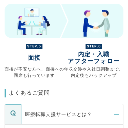
STEP.5
STEP.6
内定・入職
面接
アフターフォロー
面接が不安な方へ、
面接への
年収交渉や
入社日調整まで、
同席も
行っています
内定後もバックアップ
よくあるご質問
医療転職支援サービスとは？