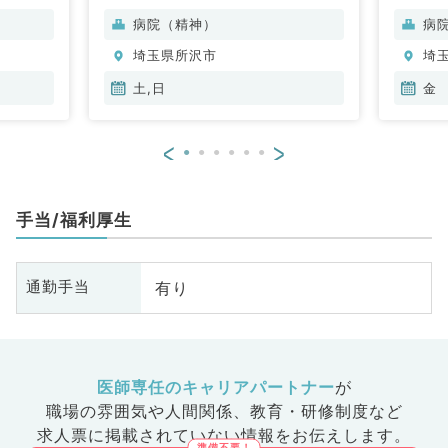
系全般、一般外科
系
病院（精神）
病
埼玉県所沢市
埼
土,日
金
<
>
手当/福利厚生
有り
通勤手当
医師専任のキャリアパートナー
が
職場の雰囲気や人間関係、
教育・研修制度など
求人票に掲載されていない情報をお伝えします。