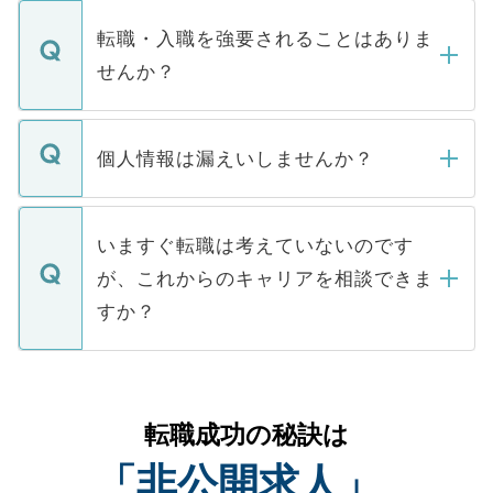
ます。通常、5営業日以内にはご連絡をせて
マイナビDOCTORで取り扱っている求人の
いただきますので、しばらくお待ちくださ
うち約3割は、Webサイトからご覧いただ
転職・入職を強要されることはありま
い。
けない「非公開求人」です。非公開求人は
せんか？
下記の理由によって、一般には公開してい
ません。
転職・入職を強要することは一切ありませ
ん。また、仮に応募先から内定をいただい
個人情報は漏えいしませんか？
■応募殺到を避けるため 人気のある医療機
たとしても、ご本人が納得しない限り、内
関を公にしてしまうと、応募が殺到する場
定を承諾する必要はありません。内定先へ
個人情報が漏えいすることはありませんの
合があります。 選考を効率よく行うため
の辞退の連絡はキャリアパートナーが行い
で、ご安心ください。当サイトからの登録
いますぐ転職は考えていないのです
に、医療機関が求める条件に合った人材の
ますので、ご安心ください。
などで収集したご登録者様の個人情報は、
が、これからのキャリアを相談できま
みを人材紹介会社に依頼するケースが増え
ご本人のキャリアアップおよび転職活動の
ています。
すか？
支援を目的に使用いたします。お預かりし
ているすべての個人データはご本人の許可
お気軽にご相談ください。先生専任のキャ
なく、医療機関側に開示したり、第三者に
リアパートナーが将来のご希望などをおう
提供することは一切ありません。また弊社
かがいして、現在の医療機関の状況や紹介
転職成功の秘訣は
は、個人情報の取り扱いについての厳密な
経験をまじえながら、適切なアドバイスを
管理基準を満たした事業者のみに付与され
「非公開求人」
させていただきます。すぐにご転職をされ
る、プライバシーマークを取得済みです。