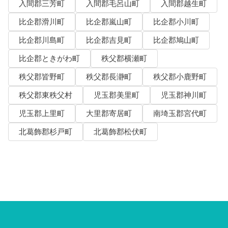
入間郡三芳町
入間郡毛呂山町
入間郡越生町
比企郡滑川町
比企郡嵐山町
比企郡小川町
比企郡川島町
比企郡吉見町
比企郡鳩山町
比企郡ときがわ町
秩父郡横瀬町
秩父郡皆野町
秩父郡長瀞町
秩父郡小鹿野町
秩父郡東秩父村
児玉郡美里町
児玉郡神川町
児玉郡上里町
大里郡寄居町
南埼玉郡宮代町
北葛飾郡杉戸町
北葛飾郡松伏町