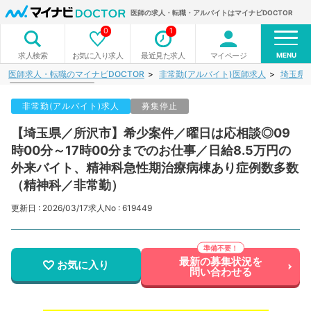
医師の求人・転職・アルバイトはマイナビDOCTOR
0
1
MENU
お気に入り求人
最近見た求人
マイページ
求人検索
医師求人・転職のマイナビDOCTOR
非常勤(アルバイト)医師求人
埼玉県
非常勤(アルバイト)求人
募集停止
【埼玉県／所沢市】希少案件／曜日は応相談◎09
時00分～17時00分までのお仕事／日給8.5万円の
外来バイト、精神科急性期治療病棟あり症例数多数
（精神科／非常勤）
更新日 : 2026/03/17
求人No : 619449
最新の募集状況を
お気に入り
問い合わせる