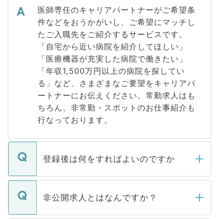
医師専任のキャリアパートナーがご希望条
件などをおうかがいし、ご希望にマッチし
たご入職先をご紹介するサービスです。
「自宅から近い病院を紹介してほしい」
「医療機器が充実した病院で働きたい」
「年収1,500万円以上の病院を探してい
る」など、さまざまなご要望をキャリアパ
ートナーにお伝えください。常勤求人はも
ちろん、非常勤・スポットのお仕事紹介も
行なっております。
登録後は何をすればよいのですか
ご登録いただきましたら、弊社担当者がご
登録内容を確認し、その後メールもしくは
非公開求人とはなんですか？
お電話にて次のステップのご案内をいたし