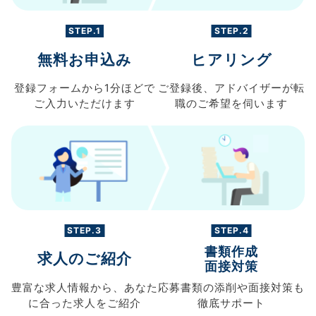
STEP.1
STEP.2
無料お申込み
ヒアリング
登録フォームから
1分ほどで
ご登録後、
アドバイザーが転
ご入力
いただけます
職の
ご希望を伺います
STEP.3
STEP.4
書類作成
求人のご紹介
面接対策
豊富な求人情報から、
あなた
応募書類の
添削や面接対策も
に合った求人を
ご紹介
徹底サポート