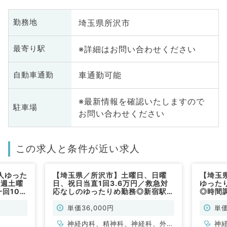
埼玉県所沢市
勤務地
※詳細はお問い合わせください
最寄り駅
車通勤可能
自動車通勤
※最新情報を確認いたしますので
駐車場
お問い合わせください
この求人と条件が近い求人
人ゆった
【埼玉県／所沢市】土曜日、日曜
【埼玉
5週土曜
日、祝日当直1回3.6万円／救急対
ゆったり
一回10万
応なしのゆったりめ勤務◎新宿駅よ
◎時間
生の場合
り60分圏内◎（精神科／非常勤）
勤務◎
用可能
歓迎（
単価36,000円
単価
神経内科、精神科、神経科、外科
神