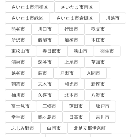
さいたま市浦和区
さいたま市南区
さいたま市緑区
さいたま市岩槻区
川越市
熊谷市
川口市
行田市
秩父市
所沢市
飯能市
加須市
本庄市
東松山市
春日部市
狭山市
羽生市
鴻巣市
深谷市
上尾市
草加市
越谷市
蕨市
戸田市
入間市
朝霞市
志木市
和光市
新座市
桶川市
久喜市
北本市
八潮市
富士見市
三郷市
蓮田市
坂戸市
幸手市
鶴ヶ島市
日高市
吉川市
ふじみ野市
白岡市
北足立郡伊奈町