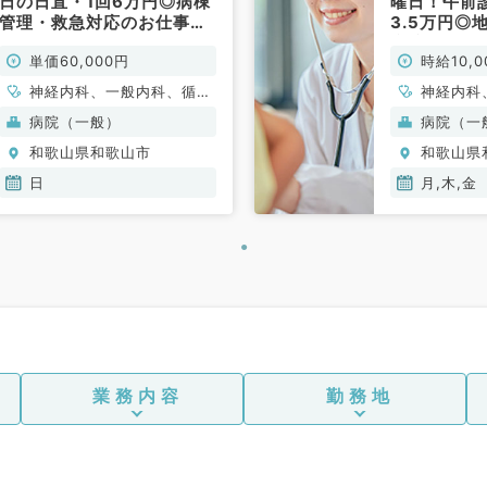
日の日直・1回6万円◎病棟
曜日！午前
管理・救急対応のお仕事で
3.5万円◎
す（一般内科／非常勤）
病院でのお
単価60,000円
時給10,0
／非常勤）
神経内科、一般内科、循環
神経内科
器内科、呼吸器内科、消化
器内科、
病院（一般）
病院（一
器内科、内分泌・代謝内
器内科、
和歌山県和歌山市
和歌山県
科、腎臓内科、老年内科、
科、腎臓
血液内科、膠原病科
血液内科
日
月,木,金
般外科、
業務内容
勤務地