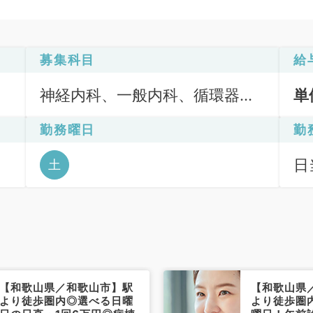
募集科目
給
神経内科、一般内科、循環器内
単
科、呼吸器内科、消化器内科、
勤務曜日
勤
内分泌・代謝内科、腎臓内科、
老年内科、血液内科、膠原病科
日
土
【和歌山県／和歌山市】駅
【和歌山県
より徒歩圏内◎選べる日曜
より徒歩圏