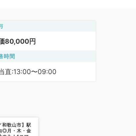
与
価80,000円
務時間
当直:13:00〜09:00
／和歌山市】駅
内◎月・木・金