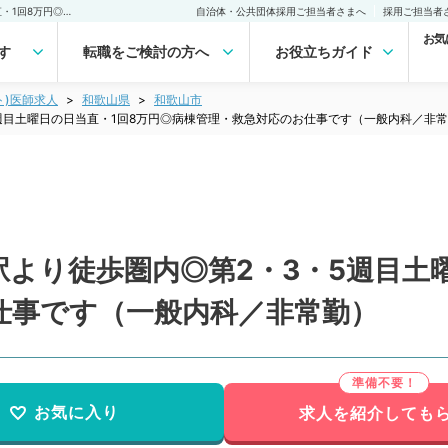
【和歌山県／和歌山市】駅より徒歩圏内◎第2・3・5週目土曜日の日当直・1回8万円◎病棟管理・救急対応のお仕事です（一般内科／非常勤）非常勤(アルバイト)の求人｜医師の求人・転職・アルバイトは【マイナビDOCTOR】
自治体・公共団体採用ご担当者さまへ
採用ご担当者
お気
す
転職をご検討の方へ
お役立ちガイド
ト)医師求人
和歌山県
和歌山市
週目土曜日の日当直・1回8万円◎病棟管理・救急対応のお仕事です（一般内科／非
より徒歩圏内◎第2・3・5週目土
仕事です（一般内科／非常勤）
お気に入り
求人を紹介しても