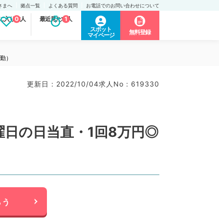
さまへ
拠点一覧
よくある質問
お電話でのお問い合わせについて
に入り求人
0
最近見た求人
1
スポット
無料登録
マイページ
常勤）
更新日 : 2022/10/04
求人No : 619330
曜日の日当直・1回8万円◎
らう