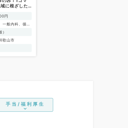
診のみ！1コマ
地域に根ざした
仕事（一般内科
00円
、一般内科、循環
呼吸器内科、消化
般）
内分泌・代謝内
和歌山市
内科、老年内科、
、外科系全般、一
膠原病科
手当/福利厚生