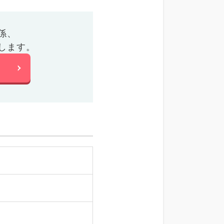
係、
します。