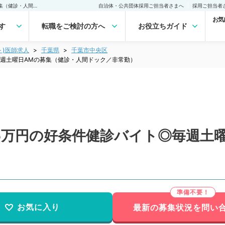
【千葉県／千葉市】コマ5万円の好条件健診バイト◎毎週土曜日AMの募集（健診・人間ドック／非常勤）非常勤(アルバイト)の求人｜医師の求人・転職・アルバイトは【マイナビDOCTOR】
自治体・公共団体採用ご担当者さまへ
採用ご担当者
お気
す
転職をご検討の方へ
お役立ちガイド
ト)医師求人
千葉県
千葉市中央区
週土曜日AMの募集（健診・人間ドック／非常勤）
5万円の好条件健診バイト◎毎週土
お気に入り
最新の募集状況を問い