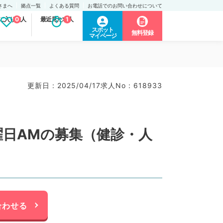
さまへ
拠点一覧
よくある質問
お電話でのお問い合わせについて
に入り求人
0
最近見た求人
1
スポット
無料登録
マイページ
更新日 : 2025/04/17
求人No : 618933
曜日AMの募集（健診・人
合わせる