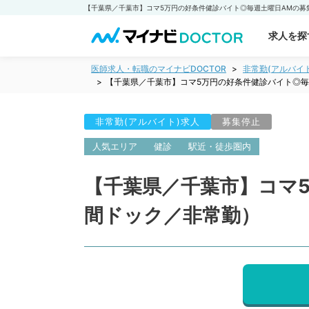
求人を探
医師求人・転職のマイナビDOCTOR
非常勤(アルバイ
【千葉県／千葉市】コマ5万円の好条件健診バイト◎毎
非常勤(アルバイト)求人
募集停止
人気エリア
健診
駅近・徒歩圏内
【千葉県／千葉市】コマ
間ドック／非常勤）