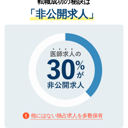
転職成功の秘訣は
は、個人情報の取り扱いについての厳密な
経験をまじえながら、適切なアドバイスを
管理基準を満たした事業者のみに付与され
「非公開求人」
させていただきます。すぐにご転職をされ
る、プライバシーマークを取得済みです。
ない方には、長期的なサポートが可能です
ご登録いただいた個人情報は、SSL（デー
ので、まずはご登録ください。
タ暗号化）によって保護されていますの
で、機密保持に関してもご安心ください。
他にはない独占求人を多数保有