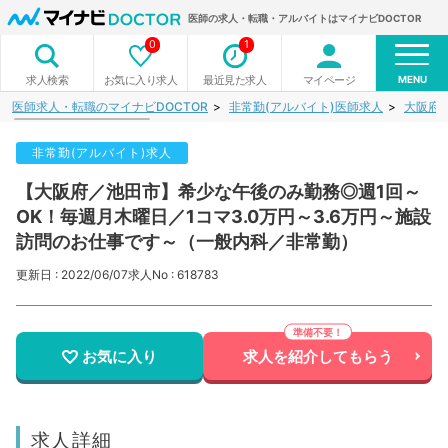
医師の求人・転職・アルバイトはマイナビDOCTOR
0
1
MENU
お気に入り求人
最近見た求人
マイページ
求人検索
医師求人・転職のマイナビDOCTOR
非常勤(アルバイト)医師求人
大阪府
非常勤(アルバイト)求人
【大阪府／池田市】希少な午後のみ勤務◎週1回～
OK！毎週月木曜日／1コマ3.0万円～3.6万円～施設
訪問のお仕事です～（一般内科／非常勤）
更新日 : 2022/06/07
求人No : 618783
お気に入り
求人を紹介してもらう
求人詳細