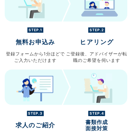
STEP.1
STEP.2
無料お申込み
ヒアリング
登録フォームから
1分ほどで
ご登録後、
アドバイザーが転
ご入力
いただけます
職の
ご希望を伺います
STEP.3
STEP.4
書類作成
求人のご紹介
面接対策