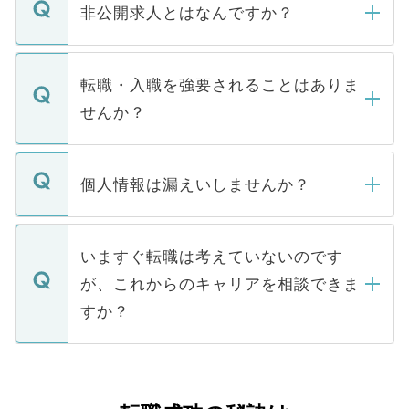
登録内容を確認し、その後メールもしくは
非公開求人とはなんですか？
お電話にて次のステップのご案内をいたし
ます。通常、5営業日以内にはご連絡をせて
マイナビDOCTORで取り扱っている求人の
いただきますので、しばらくお待ちくださ
うち約3割は、Webサイトからご覧いただ
転職・入職を強要されることはありま
い。
けない「非公開求人」です。非公開求人は
せんか？
下記の理由によって、一般には公開してい
ません。
転職・入職を強要することは一切ありませ
ん。また、仮に応募先から内定をいただい
個人情報は漏えいしませんか？
■応募殺到を避けるため 人気のある医療機
たとしても、ご本人が納得しない限り、内
関を公にしてしまうと、応募が殺到する場
定を承諾する必要はありません。内定先へ
個人情報が漏えいすることはありませんの
合があります。 選考を効率よく行うため
の辞退の連絡はキャリアパートナーが行い
で、ご安心ください。当サイトからの登録
いますぐ転職は考えていないのです
に、医療機関が求める条件に合った人材の
ますので、ご安心ください。
などで収集したご登録者様の個人情報は、
が、これからのキャリアを相談できま
みを人材紹介会社に依頼するケースが増え
ご本人のキャリアアップおよび転職活動の
ています。
すか？
支援を目的に使用いたします。お預かりし
ているすべての個人データはご本人の許可
お気軽にご相談ください。先生専任のキャ
なく、医療機関側に開示したり、第三者に
リアパートナーが将来のご希望などをおう
提供することは一切ありません。また弊社
かがいして、現在の医療機関の状況や紹介