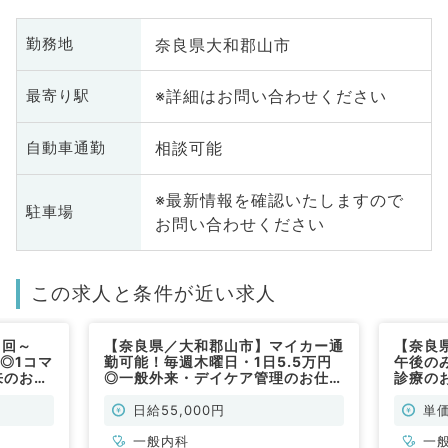
奈良県大和郡山市
勤務地
※詳細はお問い合わせください
最寄り駅
相談可能
自動車通勤
※最新情報を確認いたしますので
駐車場
お問い合わせください
この求人と条件が近い求人
1回～
【奈良県／大和郡山市】マイカー通
【奈良
◎1コマ
勤可能！毎週木曜日・1日5.5万円
午後のみ
来のお仕
◎一般外来・デイケア管理のお仕事
診療の
）
です（一般内科／非常勤）
勤）
日給55,000円
単価
一般内科
一