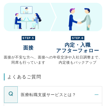
STEP.5
STEP.6
内定・入職
面接
アフターフォロー
面接が不安な方へ、
面接への
年収交渉や
入社日調整まで、
同席も
行っています
内定後もバックアップ
よくあるご質問
医療転職支援サービスとは？