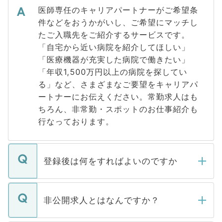
医師専任のキャリアパートナーがご希望条
件などをおうかがいし、ご希望にマッチし
たご入職先をご紹介するサービスです。
「自宅から近い病院を紹介してほしい」
「医療機器が充実した病院で働きたい」
「年収1,500万円以上の病院を探してい
る」など、さまざまなご要望をキャリアパ
ートナーにお伝えください。常勤求人はも
ちろん、非常勤・スポットのお仕事紹介も
行なっております。
登録後は何をすればよいのですか
ご登録いただきましたら、弊社担当者がご
登録内容を確認し、その後メールもしくは
非公開求人とはなんですか？
お電話にて次のステップのご案内をいたし