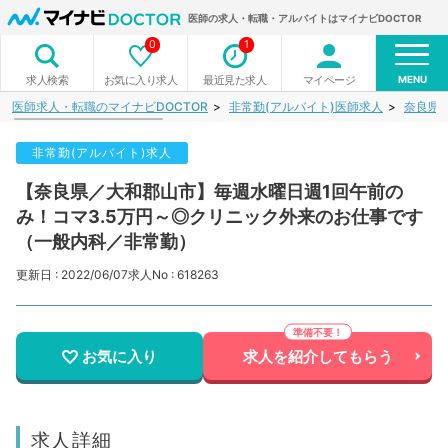
医師の求人・転職・アルバイトはマイナビDOCTOR
0
1
MENU
お気に入り求人
最近見た求人
マイページ
求人検索
医師求人・転職のマイナビDOCTOR
非常勤(アルバイト)医師求人
奈良県
非常勤(アルバイト)求人
【奈良県／大和郡山市】毎週水曜日週1回午前の
み！コマ3.5万円～◎クリニック外来のお仕事です
（一般内科／非常勤）
更新日 : 2022/06/07
求人No : 618263
お気に入り
求人を紹介してもらう
求人詳細