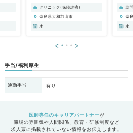
クリニック(保険診療)
訪
奈良県大和郡山市
奈
木
水
<
>
手当/福利厚生
有り
通勤手当
医師専任のキャリアパートナー
が
職場の雰囲気や人間関係、
教育・研修制度など
求人票に掲載されていない情報をお伝えします。