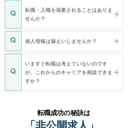
ます。通常、5営業日以内にはご連絡をせて
マイナビDOCTORで取り扱っている求人の
いただきますので、しばらくお待ちくださ
うち約3割は、Webサイトからご覧いただ
転職・入職を強要されることはありま
い。
けない「非公開求人」です。非公開求人は
せんか？
下記の理由によって、一般には公開してい
ません。
転職・入職を強要することは一切ありませ
ん。また、仮に応募先から内定をいただい
個人情報は漏えいしませんか？
■応募殺到を避けるため 人気のある医療機
たとしても、ご本人が納得しない限り、内
関を公にしてしまうと、応募が殺到する場
定を承諾する必要はありません。内定先へ
個人情報が漏えいすることはありませんの
合があります。 選考を効率よく行うため
の辞退の連絡はキャリアパートナーが行い
で、ご安心ください。当サイトからの登録
いますぐ転職は考えていないのです
に、医療機関が求める条件に合った人材の
ますので、ご安心ください。
などで収集したご登録者様の個人情報は、
が、これからのキャリアを相談できま
みを人材紹介会社に依頼するケースが増え
ご本人のキャリアアップおよび転職活動の
ています。
すか？
支援を目的に使用いたします。お預かりし
ているすべての個人データはご本人の許可
お気軽にご相談ください。先生専任のキャ
なく、医療機関側に開示したり、第三者に
リアパートナーが将来のご希望などをおう
提供することは一切ありません。また弊社
かがいして、現在の医療機関の状況や紹介
転職成功の秘訣は
は、個人情報の取り扱いについての厳密な
経験をまじえながら、適切なアドバイスを
管理基準を満たした事業者のみに付与され
「非公開求人」
させていただきます。すぐにご転職をされ
る、プライバシーマークを取得済みです。