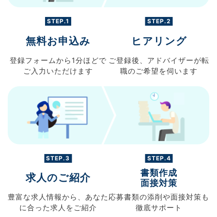
STEP.1
STEP.2
無料お申込み
ヒアリング
登録フォームから
1分ほどで
ご登録後、
アドバイザーが転
ご入力
いただけます
職の
ご希望を伺います
STEP.3
STEP.4
書類作成
求人のご紹介
面接対策
豊富な求人情報から、
あなた
応募書類の
添削や面接対策も
に合った求人を
ご紹介
徹底サポート