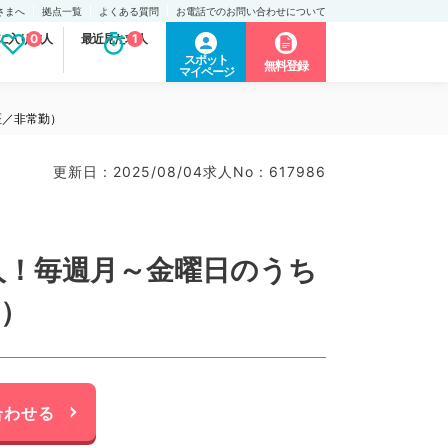
さまへ
拠点一覧
よくある質問
お電話でのお問い合わせについて
に入り求人
0
最近見た求人
1
スポット
無料登録
マイページ
医／非常勤）
更新日 : 2025/08/04
求人No : 617986
求人！毎週月～金曜日のうち
勤）
合わせる