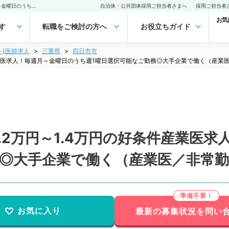
【岩手県／北上市】時給1.2万円～1.4万円の好条件産業医求人！毎週月～金曜日のうち週1曜日選択可能なご勤務◎大手企業で働く（産業医／非常勤）非常勤(アルバイト)の求人｜医師の求人・転職・アルバイトは【マイナビDOCTOR】
自治体・公共団体採用ご担当者さまへ
採用ご担当者
お気
す
転職をご検討の方へ
お役立ちガイド
ト)医師求人
三重県
四日市市
産業医求人！毎週月～金曜日のうち週1曜日選択可能なご勤務◎大手企業で働く（産業
.2万円～1.4万円の好条件産業医
務◎大手企業で働く（産業医／非常
お気に入り
最新の募集状況を問い