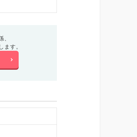
係、
します。