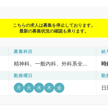
こちらの求人は募集を停止しております。
最新の募集状況の確認も承ります。
募集科目
給
精神科、一般内科、外科系全
時
般、一般外科、その他、産業医
勤務曜日
勤
日勤
月
火
水
木
金
分