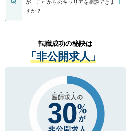
が、これからのキャリアを相談できま
みを人材紹介会社に依頼するケースが増え
ご本人のキャリアアップおよび転職活動の
ています。
すか？
支援を目的に使用いたします。お預かりし
ているすべての個人データはご本人の許可
お気軽にご相談ください。先生専任のキャ
なく、医療機関側に開示したり、第三者に
リアパートナーが将来のご希望などをおう
提供することは一切ありません。また弊社
かがいして、現在の医療機関の状況や紹介
転職成功の秘訣は
は、個人情報の取り扱いについての厳密な
経験をまじえながら、適切なアドバイスを
管理基準を満たした事業者のみに付与され
「非公開求人」
させていただきます。すぐにご転職をされ
る、プライバシーマークを取得済みです。
ない方には、長期的なサポートが可能です
ご登録いただいた個人情報は、SSL（デー
ので、まずはご登録ください。
タ暗号化）によって保護されていますの
で、機密保持に関してもご安心ください。