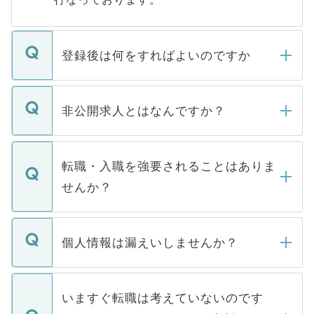
登録後は何をすればよいのですか
ご登録いただきましたら、弊社担当者がご
登録内容を確認し、その後メールもしくは
非公開求人とはなんですか？
お電話にて次のステップのご案内をいたし
ます。通常、5営業日以内にはご連絡をせて
マイナビDOCTORで取り扱っている求人の
いただきますので、しばらくお待ちくださ
うち約3割は、Webサイトからご覧いただ
転職・入職を強要されることはありま
い。
けない「非公開求人」です。非公開求人は
せんか？
下記の理由によって、一般には公開してい
ません。
転職・入職を強要することは一切ありませ
ん。また、仮に応募先から内定をいただい
個人情報は漏えいしませんか？
■応募殺到を避けるため 人気のある医療機
たとしても、ご本人が納得しない限り、内
関を公にしてしまうと、応募が殺到する場
定を承諾する必要はありません。内定先へ
個人情報が漏えいすることはありませんの
合があります。 選考を効率よく行うため
の辞退の連絡はキャリアパートナーが行い
で、ご安心ください。当サイトからの登録
いますぐ転職は考えていないのです
に、医療機関が求める条件に合った人材の
ますので、ご安心ください。
などで収集したご登録者様の個人情報は、