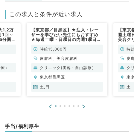
この求人と条件が近い求人
1.2万
【東京都／目黒区】★注入・レー
【東京
月1回～
ザーを学びたい先生にもおすすめ
週土曜
5分圏
★毎週土曜・日曜日の内週1曜日か
美容ク
膚科、美
ら相談可能・時給最大1.5万円◎人
です！
応の相談
気エリアでのご勤務です（皮膚科・
勤）
時給15,000円
時給
・皮膚科
美容皮膚科／非常勤）
皮膚科、美容皮膚科
皮
診療）
クリニック(美容・自由診療）
ク
東京都目黒区
東
土,日
土
<
>
手当/福利厚生