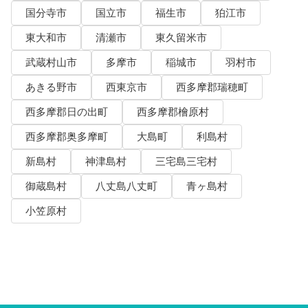
国分寺市
国立市
福生市
狛江市
東大和市
清瀬市
東久留米市
武蔵村山市
多摩市
稲城市
羽村市
あきる野市
西東京市
西多摩郡瑞穂町
西多摩郡日の出町
西多摩郡檜原村
西多摩郡奥多摩町
大島町
利島村
新島村
神津島村
三宅島三宅村
御蔵島村
八丈島八丈町
青ヶ島村
小笠原村