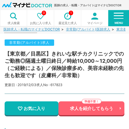
医師の求人・転職・アルバイトはマイナビDOCTOR
0
1
MENU
お気に入り求人
最近見た求人
マイページ
求人検索
医師求人・転職のマイナビDOCTOR
非常勤(アルバイト)医師求人
東京都
非常勤(アルバイト)求人
【東京都／目黒区】きれいな駅チカクリニックでの
ご勤務◎隔週土曜日終日／時給10,000～12,000円
（ご経験による）／保険診療多め、美容未経験の先
生も歓迎です（皮膚科／非常勤）
更新日 : 2019/12/03
求人No : 617823
お気に入り
求人を紹介してもらう