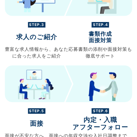
STEP.3
STEP.4
書類作成
求人のご紹介
面接対策
豊富な求人情報から、
あなた
応募書類の
添削や面接対策も
に合った求人を
ご紹介
徹底サポート
STEP.5
STEP.6
内定・入職
面接
アフターフォロー
面接が不安な方へ、
面接への
年収交渉や
入社日調整まで、